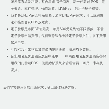
製所需系統及功能，整合串連 電子商務、新一代雲端 POS、電
子發票、庫存管理、物流出貨、LINEPay、信用卡刷卡機等。
我們是LINE Pay合格系統商，若有LINE Pay需求，可以幫您快
速串接整合到POS及電商。
電子發票是市面CP值最高，每月600元吃到飽不限張數，不需
電子發票申請費用，免費幫您製作申請電子發票文件，省下費用
幫您申請。
訂閱POS可加購低於市價的硬體設備，讓您省下費用。
台北知名服飾連鎖店及台中逢甲、一中商圈知名服飾連鎖店都採
用我們的雲端POS，使用總部系統來管理會員、商品、庫存及
調貨。
我們非常樂意與您討論需求，提出最佳解決方案。