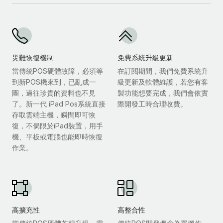
災難恢復機制
免費系統升級更新
當傳統POS硬體故障，必須等
在訂閱期間，我們免費系統升
到新POS機來到，已亂成一
級更新及軟體維護，若您有客
團，過往珍貴的資料也不見
製功能想要完成，我們會依實
了。新一代 iPad Pos系統直接
際開發工時合理收費。
存取雲端主機，瞬間即可恢
復，不侷限於iPad裝置，用手
機、平板或電腦也能即時恢復
作業。
高擴充性
高整合性