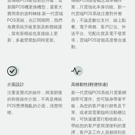
當傳統POS硬體若想升級，需
傳統POS開發概念為單機作
新購POS機更換機型，還要大
業，只需強化本身功能。新一
費周章的資料轉移.新一代雲端
代雲端POS系統注重對外整
POS系統，在訂閱期間，我們
合，不論是數位支付、線上點
免費系統升級更新及軟體維護
餐、電子商務、客戶訂位、外
，當有新模組也直接線上更
送平台、宅配出貨及電子發票
新，多處營業點同時更新。
等，雲端POS皆能高度整合連
動。
介面設計
高移動性(輕便快速)
注重直覺式的操作，簡潔易懂
新一代雲端POS系統只需要網
的和善操作介面，不再是傳統
路即可運作。您可隨身帶著平
POS壅擠雜亂的介面，清楚明
板，為您的客戶進行銷售及下
瞭。
單。或者當需要臨時活動櫃位
時，可快速建置行動收銀台。
帶給您的客戶更簡潔便利的選
擇，客戶及工作人員都得到良