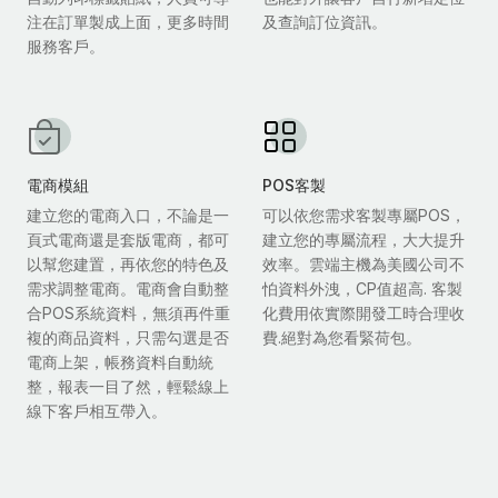
注在訂單製成上面，更多時間
及查詢訂位資訊。
服務客戶。
電商模組
POS客製
建立您的電商入口，不論是一
可以依您需求客製專屬POS，
頁式電商還是套版電商，都可
建立您的專屬流程，大大提升
以幫您建置，再依您的特色及
效率。雲端主機為美國公司不
需求調整電商。電商會自動整
怕資料外洩，CP值超高. 客製
合POS系統資料，無須再件重
化費用依實際開發工時合理收
複的商品資料，只需勾選是否
費.絕對為您看緊荷包。
電商上架，帳務資料自動統
整，報表一目了然，輕鬆線上
線下客戶相互帶入。