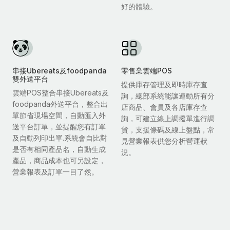
好的體驗。
串接Ubereats及foodpanda
零售業雲端POS
雙外送平台
提供庫存管理及即時庫存查
雲端POS整合串接Ubereats及
詢，總部系統能讓連動所有分
foodpanda外送平台，整合出
店商品、會員及各店庫存查
單節省現場空間，自動匯入外
詢，可建立線上調撥單進行調
送平台訂單，並提醒您有訂單
貨，支援條碼及線上盤點，常
及自動列印出單.系統會自比對
見營業報表供您分析營運狀
是否有相同產品名，自動生成
況。
產品，商品成本也可另設定，
營業報表及訂單一目了然。