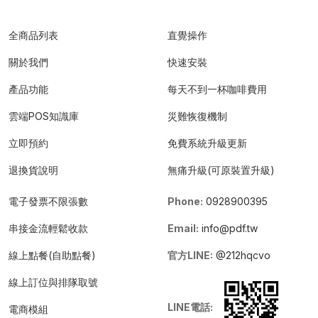
全商品列表
直覺操作
關於我們
快速安裝
產品功能
每天不到一杯咖啡費用
雲端POS知識庫
災難恢復機制
立即預約
免費系統升級更新
退換貨說明
無痛升級(可原裝置升級)
電子發票不限張數
Phone:
0928900395
串接金流輕鬆收款
Email:
info@pdf.tw
線上點餐(自助點餐)
官方LINE:
@212hqcvo
線上訂位與排隊取號
LINE電話:
電商模組