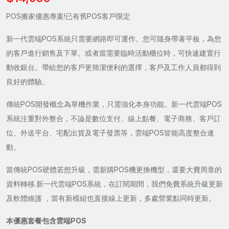
POS搬家優惠專案!已有舊POS客戶限定
新一代雲端POS系統只需要網路即可運作。您可隨身帶著平板，為您
的客戶進行銷售及下單。或者當需要臨時活動櫃位時，可快速建置行
動收銀台。帶給您的客戶更簡潔便利的選擇，客戶及工作人員都得到
良好的體驗。
傳統POS開發概念為單機作業，只需強化本身功能。新一代雲端POS
系統注重對外整合，不論是數位支付、線上點餐、電子商務、客戶訂
位、外送平台、宅配出貨及電子發票等，雲端POS皆能高度整合連
動。
當傳統POS硬體若想升級，需新購POS機更換機型，還要大費周章的
資料轉移.新一代雲端POS系統，在訂閱期間，我們免費系統升級更新
及軟體維護 ，當有新模組也直接線上更新，多處營業點同時更新。
本優惠套餐包含雲端POS