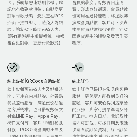
卡，系統幫您連動刷卡機，確
會員黏著度，點數再回流消
認您有收到款項後，自動變更
費，形成良好循環。會員點數
訂單付款狀態，您只需在POS
也可用在退貨流程，將退款轉
介面上控制即可，避免人為錯
換成會員點數，客戶可下次直
誤，讓您省下時間節省人力。
接用會員點數扣抵消費，節省
(還有動態產生虛擬帳號，轉帳
因退貨產生的帳務及發票作廢
後自動對帳，更新付款狀態)
程序。
線上點餐|QRCode自助點餐
線上訂位
線上點餐可節省人力及點餐時
線上訂位已是現在常見的客戶
間，可用在內用點餐、外帶點
服務，確保雙方能得到良好的
餐及遠端點餐，滿足已交易過
體驗，客戶可安心得到店家給
老客戶需求。也可搭配數位支
的服務，店家可提早準備及分
付像LINE Pay、Apple Pay、
配工作。輸入日期、電話及姓
街口支付等，客戶即時點餐及
名即可訂位，可按日期及電話
付款，POS系統會自動出單及
快速查詢訂位資料。線上訂位
自動列印標籤貼紙，人員可專
也能對外讓客戶自行新增定位