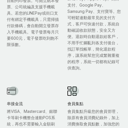
自動列印發票。可開立紙本發
支付、Google Pay、
票、公司統編及支援手機載
Samsung Pay、支付寶等。您
具。若您的LINEPay或街口支
可輕鬆連動最常見的支付方
付有綁定手機載具，只需掃描
式，客戶可快速付款，系統自
付款條碼，會自動開立發票存
動確認收款狀態，安全又方
入手機載具。電子發票每月只
便。退款時自動退款給客戶，
要600元，電子發票吃到飽不
不用手忙腳亂到各支付後台，
限張數。
找訂單找帳單，簡化退款程
序，讓系統幫您完成繁雜重複
的程序，系統一切都有紀錄可
供查詢。
串接金流
會員集點
將VISA、Mastercard、銀聯
會員集點升級您的會員管理，
卡等刷卡機整合連動POS系
除原有會員消費紀錄外，加上
統，再也不需要輸入金額刷
消費換取會員點數，加強您的