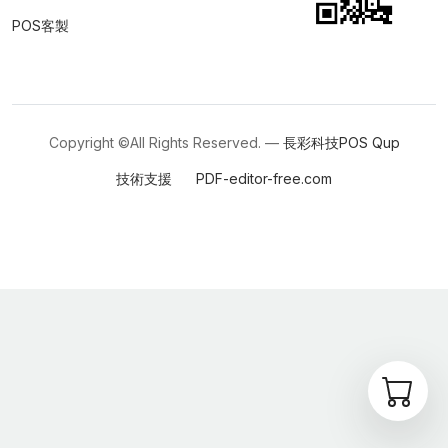
POS客製
Copyright ©All Rights Reserved. —
長彩科技POS
Qup
技術支援
PDF-editor-free.com