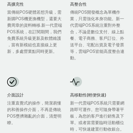
高擴充性
高整合性
當傳統POS硬體若想升級，需
傳統POS開發概念為單機作
新購POS機更換機型，還要大
業，只需強化本身功能。新一
費周章的資料轉移.新一代雲端
代雲端POS系統注重對外整
POS系統，在訂閱期間，我們
合，不論是數位支付、線上點
免費系統升級更新及軟體維護
餐、電子商務、客戶訂位、外
，當有新模組也直接線上更
送平台、宅配出貨及電子發票
新，多處營業點同時更新。
等，雲端POS皆能高度整合連
動。
介面設計
高移動性(輕便快速)
注重直覺式的操作，簡潔易懂
新一代雲端POS系統只需要網
的和善操作介面，不再是傳統
路即可運作。您可隨身帶著平
POS壅擠雜亂的介面，清楚明
板，為您的客戶進行銷售及下
瞭。
單。或者當需要臨時活動櫃位
時，可快速建置行動收銀台。