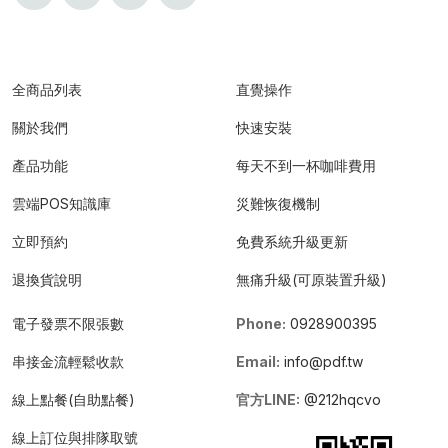
全商品列表
直覺操作
關於我們
快速安裝
產品功能
每天不到一杯咖啡費用
雲端POS知識庫
災難恢復機制
立即預約
免費系統升級更新
退換貨說明
無痛升級(可原裝置升級)
電子發票不限張數
Phone:
0928900395
串接金流輕鬆收款
Email:
info@pdf.tw
線上點餐(自助點餐)
官方LINE:
@212hqcvo
線上訂位與排隊取號