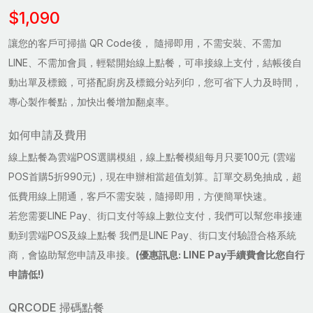
$1,090
讓您的客戶可掃描 QR Code後， 隨掃即用，不需安裝、不需加
LINE、不需加會員，輕鬆開始線上點餐，可串接線上支付，結帳後自
動出單及標籤，可搭配廚房及標籤分站列印，您可省下人力及時間，
專心製作餐點，加快出餐增加翻桌率。
如何申請及費用
線上點餐為雲端POS選購模組，線上點餐模組每月只要100元 (雲端
POS首購5折990元)，現在申辦相當超值划算。訂單交易免抽成，超
低費用線上開通，客戶不需安裝，隨掃即用，方便簡單快速。
若您需要LINE Pay、街口支付等線上數位支付，我們可以幫您串接連
動到雲端POS及線上點餐 我們是LINE Pay、街口支付驗證合格系統
商，會協助幫您申請及串接。
(優惠訊息: LINE Pay手續費會比您自行
申請低!)
QRCODE 掃碼點餐