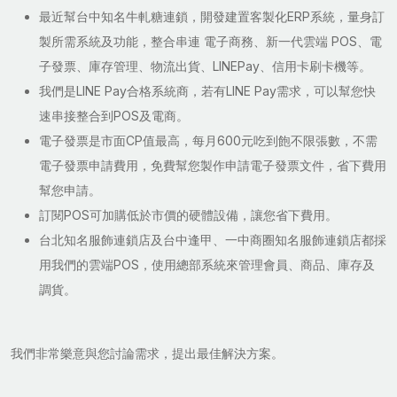
最近幫台中知名牛軋糖連鎖，開發建置客製化ERP系統，量身訂
製所需系統及功能，整合串連 電子商務、新一代雲端 POS、電
子發票、庫存管理、物流出貨、LINEPay、信用卡刷卡機等。
我們是LINE Pay合格系統商，若有LINE Pay需求，可以幫您快
速串接整合到POS及電商。
電子發票是市面CP值最高，每月600元吃到飽不限張數，不需
電子發票申請費用，免費幫您製作申請電子發票文件，省下費用
幫您申請。
訂閱POS可加購低於市價的硬體設備，讓您省下費用。
台北知名服飾連鎖店及台中逢甲、一中商圈知名服飾連鎖店都採
用我們的雲端POS，使用總部系統來管理會員、商品、庫存及
調貨。
我們非常樂意與您討論需求，提出最佳解決方案。