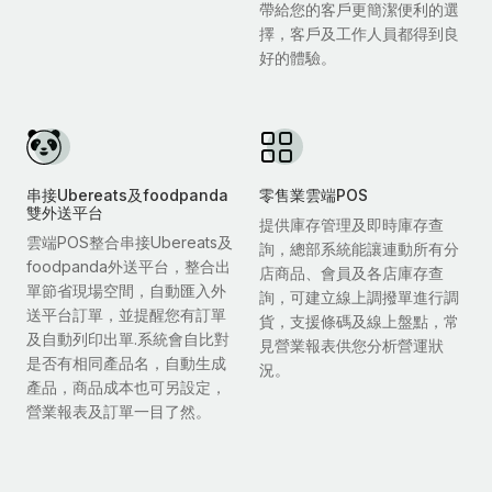
帶給您的客戶更簡潔便利的選
擇，客戶及工作人員都得到良
好的體驗。
串接Ubereats及foodpanda
零售業雲端POS
雙外送平台
提供庫存管理及即時庫存查
雲端POS整合串接Ubereats及
詢，總部系統能讓連動所有分
foodpanda外送平台，整合出
店商品、會員及各店庫存查
單節省現場空間，自動匯入外
詢，可建立線上調撥單進行調
送平台訂單，並提醒您有訂單
貨，支援條碼及線上盤點，常
及自動列印出單.系統會自比對
見營業報表供您分析營運狀
是否有相同產品名，自動生成
況。
產品，商品成本也可另設定，
營業報表及訂單一目了然。