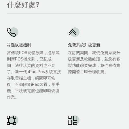
什麼好處?
災難恢復機制
免費系統升級更新
當傳統POS硬體故障，必須等
在訂閱期間，我們免費系統升
到新POS機來到，已亂成一
級更新及軟體維護，若您有客
團，過往珍貴的資料也不見
製功能想要完成，我們會依實
了。新一代 iPad Pos系統直接
際開發工時合理收費。
存取雲端主機，瞬間即可恢
復，不侷限於iPad裝置，用手
機、平板或電腦也能即時恢復
作業。