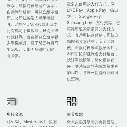
最多人使用的支付方式，像
發票，結帳時自動開立發票，
LINE Pay、Apple Pay、街口
自動列印發票。可開立紙本發
支付、Google Pay、
票、公司統編及支援手機載
Samsung Pay、支付寶等。您
具。若您的LINEPay或街口支
可輕鬆連動最常見的支付方
付有綁定手機載具，只需掃描
式，客戶可快速付款，系統自
付款條碼，會自動開立發票存
動確認收款狀態，安全又方
入手機載具。電子發票每月只
便。退款時自動退款給客戶，
要600元，電子發票吃到飽不
不用手忙腳亂到各支付後台，
限張數。
找訂單找帳單，簡化退款程
序，讓系統幫您完成繁雜重複
的程序，系統一切都有紀錄可
供查詢。
串接金流
會員集點
將VISA、Mastercard、銀聯
會員集點升級您的會員管理，