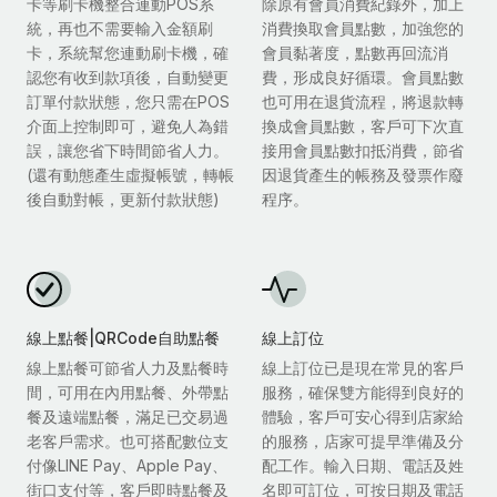
卡等刷卡機整合連動POS系
除原有會員消費紀錄外，加上
統，再也不需要輸入金額刷
消費換取會員點數，加強您的
卡，系統幫您連動刷卡機，確
會員黏著度，點數再回流消
認您有收到款項後，自動變更
費，形成良好循環。會員點數
訂單付款狀態，您只需在POS
也可用在退貨流程，將退款轉
介面上控制即可，避免人為錯
換成會員點數，客戶可下次直
誤，讓您省下時間節省人力。
接用會員點數扣抵消費，節省
(還有動態產生虛擬帳號，轉帳
因退貨產生的帳務及發票作廢
後自動對帳，更新付款狀態)
程序。
線上點餐|QRCode自助點餐
線上訂位
線上點餐可節省人力及點餐時
線上訂位已是現在常見的客戶
間，可用在內用點餐、外帶點
服務，確保雙方能得到良好的
餐及遠端點餐，滿足已交易過
體驗，客戶可安心得到店家給
老客戶需求。也可搭配數位支
的服務，店家可提早準備及分
付像LINE Pay、Apple Pay、
配工作。輸入日期、電話及姓
街口支付等，客戶即時點餐及
名即可訂位，可按日期及電話