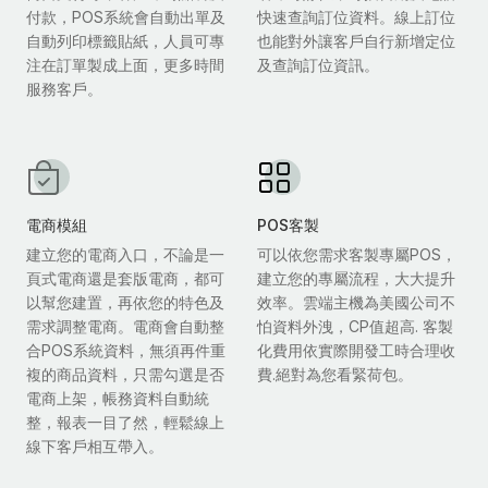
付款，POS系統會自動出單及
快速查詢訂位資料。線上訂位
自動列印標籤貼紙，人員可專
也能對外讓客戶自行新增定位
注在訂單製成上面，更多時間
及查詢訂位資訊。
服務客戶。
電商模組
POS客製
建立您的電商入口，不論是一
可以依您需求客製專屬POS，
頁式電商還是套版電商，都可
建立您的專屬流程，大大提升
以幫您建置，再依您的特色及
效率。雲端主機為美國公司不
需求調整電商。電商會自動整
怕資料外洩，CP值超高. 客製
合POS系統資料，無須再件重
化費用依實際開發工時合理收
複的商品資料，只需勾選是否
費.絕對為您看緊荷包。
電商上架，帳務資料自動統
整，報表一目了然，輕鬆線上
線下客戶相互帶入。