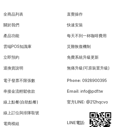
全商品列表
直覺操作
關於我們
快速安裝
產品功能
每天不到一杯咖啡費用
雲端POS知識庫
災難恢復機制
立即預約
免費系統升級更新
退換貨說明
無痛升級(可原裝置升級)
電子發票不限張數
Phone:
0928900395
串接金流輕鬆收款
Email:
info@pdf.tw
線上點餐(自助點餐)
官方LINE:
@212hqcvo
線上訂位與排隊取號
LINE電話:
電商模組