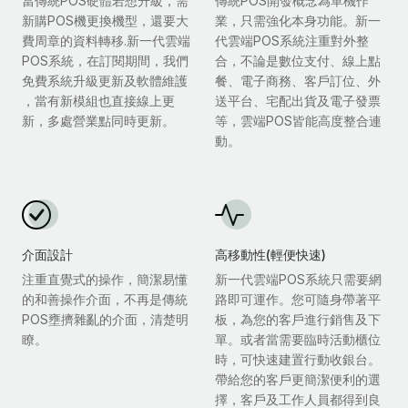
當傳統POS硬體若想升級，需
傳統POS開發概念為單機作
新購POS機更換機型，還要大
業，只需強化本身功能。新一
費周章的資料轉移.新一代雲端
代雲端POS系統注重對外整
POS系統，在訂閱期間，我們
合，不論是數位支付、線上點
免費系統升級更新及軟體維護
餐、電子商務、客戶訂位、外
，當有新模組也直接線上更
送平台、宅配出貨及電子發票
新，多處營業點同時更新。
等，雲端POS皆能高度整合連
動。
介面設計
高移動性(輕便快速)
注重直覺式的操作，簡潔易懂
新一代雲端POS系統只需要網
的和善操作介面，不再是傳統
路即可運作。您可隨身帶著平
POS壅擠雜亂的介面，清楚明
板，為您的客戶進行銷售及下
瞭。
單。或者當需要臨時活動櫃位
時，可快速建置行動收銀台。
帶給您的客戶更簡潔便利的選
擇，客戶及工作人員都得到良