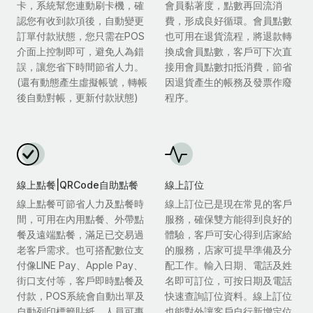
卡，系統幫您連動刷卡機，確
會員黏著度，點數再回流消
認您有收到款項後，自動變更
費，形成良好循環。會員點數
訂單付款狀態，您只需在POS
也可用在退貨流程，將退款轉
介面上控制即可，避免人為錯
換成會員點數，客戶可下次直
誤，讓您省下時間節省人力。
接用會員點數扣抵消費，節省
(還有動態產生虛擬帳號，轉帳
因退貨產生的帳務及發票作廢
後自動對帳，更新付款狀態)
程序。
線上點餐|QRCode自助點餐
線上訂位
線上點餐可節省人力及點餐時
線上訂位已是現在常見的客戶
間，可用在內用點餐、外帶點
服務，確保雙方能得到良好的
餐及遠端點餐，滿足已交易過
體驗，客戶可安心得到店家給
老客戶需求。也可搭配數位支
的服務，店家可提早準備及分
付像LINE Pay、Apple Pay、
配工作。輸入日期、電話及姓
街口支付等，客戶即時點餐及
名即可訂位，可按日期及電話
付款，POS系統會自動出單及
快速查詢訂位資料。線上訂位
自動列印標籤貼紙，人員可專
也能對外讓客戶自行新增定位