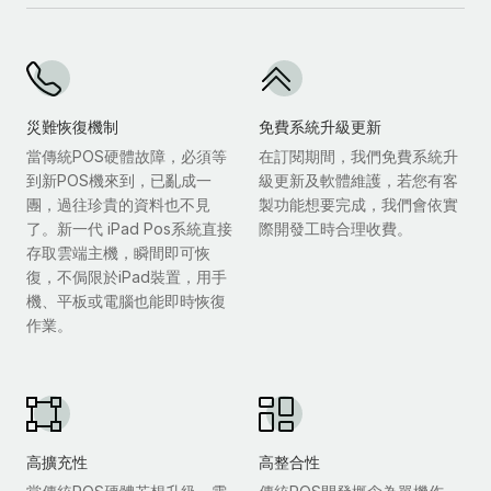
災難恢復機制
免費系統升級更新
當傳統POS硬體故障，必須等
在訂閱期間，我們免費系統升
到新POS機來到，已亂成一
級更新及軟體維護，若您有客
團，過往珍貴的資料也不見
製功能想要完成，我們會依實
了。新一代 iPad Pos系統直接
際開發工時合理收費。
存取雲端主機，瞬間即可恢
復，不侷限於iPad裝置，用手
機、平板或電腦也能即時恢復
作業。
高擴充性
高整合性