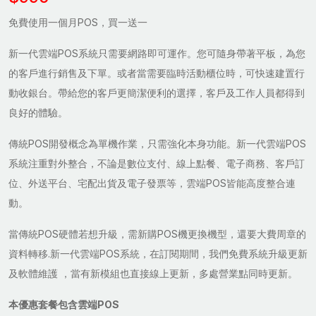
免費使用一個月POS，買一送一
新一代雲端POS系統只需要網路即可運作。您可隨身帶著平板，為您
的客戶進行銷售及下單。或者當需要臨時活動櫃位時，可快速建置行
動收銀台。帶給您的客戶更簡潔便利的選擇，客戶及工作人員都得到
良好的體驗。
傳統POS開發概念為單機作業，只需強化本身功能。新一代雲端POS
系統注重對外整合，不論是數位支付、線上點餐、電子商務、客戶訂
位、外送平台、宅配出貨及電子發票等，雲端POS皆能高度整合連
動。
當傳統POS硬體若想升級，需新購POS機更換機型，還要大費周章的
資料轉移.新一代雲端POS系統，在訂閱期間，我們免費系統升級更新
及軟體維護 ，當有新模組也直接線上更新，多處營業點同時更新。
本優惠套餐包含雲端POS