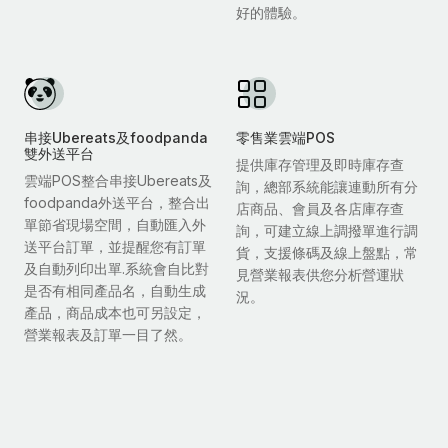
好的體驗。
串接Ubereats及foodpanda
零售業雲端POS
雙外送平台
提供庫存管理及即時庫存查
雲端POS整合串接Ubereats及
詢，總部系統能讓連動所有分
foodpanda外送平台，整合出
店商品、會員及各店庫存查
單節省現場空間，自動匯入外
詢，可建立線上調撥單進行調
送平台訂單，並提醒您有訂單
貨，支援條碼及線上盤點，常
及自動列印出單.系統會自比對
見營業報表供您分析營運狀
是否有相同產品名，自動生成
況。
產品，商品成本也可另設定，
營業報表及訂單一目了然。