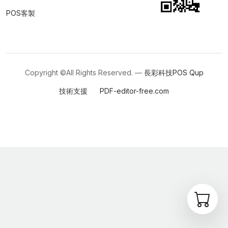
POS客製
Copyright ©All Rights Reserved. —
長彩科技POS
Qup
技術支援
PDF-editor-free.com