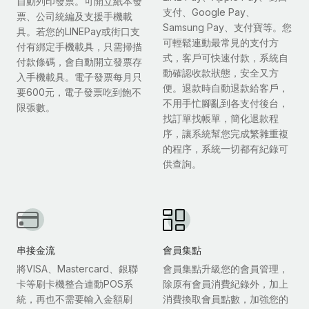
自動列印發票。可開立紙本發
支付、Google Pay、
票、公司統編及支援手機載
Samsung Pay、支付寶等。您
具。若您的LINEPay或街口支
可輕鬆連動最常見的支付方
付有綁定手機載具，只需掃描
式，客戶可快速付款，系統自
付款條碼，會自動開立發票存
動確認收款狀態，安全又方
入手機載具。電子發票每月只
便。退款時自動退款給客戶，
要600元，電子發票吃到飽不
不用手忙腳亂到各支付後台，
限張數。
找訂單找帳單，簡化退款程
序，讓系統幫您完成繁雜重複
的程序，系統一切都有紀錄可
供查詢。
串接金流
會員集點
將VISA、Mastercard、銀聯
會員集點升級您的會員管理，
卡等刷卡機整合連動POS系
除原有會員消費紀錄外，加上
統，再也不需要輸入金額刷
消費換取會員點數，加強您的