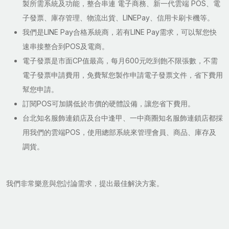
製所需系統及功能，整合串連 電子商務、新一代雲端 POS、電
子發票、庫存管理、物流出貨、LINEPay、信用卡刷卡機等。
我們是LINE Pay合格系統商，若有LINE Pay需求，可以幫您快
速串接整合到POS及電商。
電子發票是市面CP值最高，每月600元吃到飽不限張數，不需
電子發票申請費用，免費幫您製作申請電子發票文件，省下費用
幫您申請。
訂閱POS可加購低於市價的硬體設備，讓您省下費用。
台北知名服飾連鎖店及台中逢甲、一中商圈知名服飾連鎖店都採
用我們的雲端POS，使用總部系統來管理會員、商品、庫存及
調貨。
我們非常樂意與您討論需求，提出最佳解決方案。