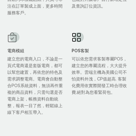
注在訂單製成上面，更多時間
及查詢訂位資訊。
服務客戶。
電商模組
POS客製
建立您的電商入口，不論是一
可以依您需求客製專屬POS，
頁式電商還是套版電商，都可
建立您的專屬流程，大大提升
以幫您建置，再依您的特色及
效率。雲端主機為美國公司不
需求調整電商。電商會自動整
怕資料外洩，CP值超高. 客製
合POS系統資料，無須再件重
化費用依實際開發工時合理收
複的商品資料，只需勾選是否
費.絕對為您看緊荷包。
電商上架，帳務資料自動統
整，報表一目了然，輕鬆線上
線下客戶相互帶入。