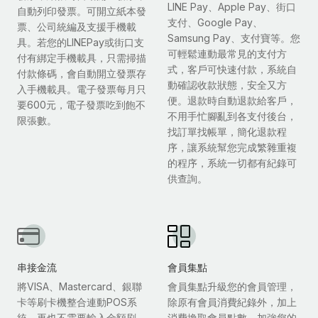
LINE Pay、Apple Pay、街口
自動列印發票。可開立紙本發
支付、Google Pay、
票、公司統編及支援手機載
Samsung Pay、支付寶等。您
具。若您的LINEPay或街口支
可輕鬆連動最常見的支付方
付有綁定手機載具，只需掃描
式，客戶可快速付款，系統自
付款條碼，會自動開立發票存
動確認收款狀態，安全又方
入手機載具。電子發票每月只
便。退款時自動退款給客戶，
要600元，電子發票吃到飽不
不用手忙腳亂到各支付後台，
限張數。
找訂單找帳單，簡化退款程
序，讓系統幫您完成繁雜重複
的程序，系統一切都有紀錄可
供查詢。
串接金流
會員集點
將VISA、Mastercard、銀聯
會員集點升級您的會員管理，
卡等刷卡機整合連動POS系
除原有會員消費紀錄外，加上
統，再也不需要輸入金額刷
消費換取會員點數，加強您的