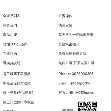
全商品列表
直覺操作
關於我們
快速安裝
產品功能
每天不到一杯咖啡費用
雲端POS知識庫
災難恢復機制
立即預約
免費系統升級更新
退換貨說明
無痛升級(可原裝置升級)
電子發票不限張數
Phone:
0928900395
串接金流輕鬆收款
Email:
info@pdf.tw
線上點餐(自助點餐)
官方LINE:
@212hqcvo
線上訂位與排隊取號
LINE電話: