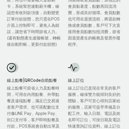
卡，系統幫您連動刷卡機，確
會員黏著度，點數再回流消
認您有收到款項後，自動變更
費，形成良好循環。會員點數
訂單付款狀態，您只需在POS
也可用在退貨流程，將退款轉
介面上控制即可，避免人為錯
換成會員點數，客戶可下次直
誤，讓您省下時間節省人力。
接用會員點數扣抵消費，節省
(還有動態產生虛擬帳號，轉帳
因退貨產生的帳務及發票作廢
後自動對帳，更新付款狀態)
程序。
線上點餐|QRCode自助點餐
線上訂位
線上點餐可節省人力及點餐時
線上訂位已是現在常見的客戶
間，可用在內用點餐、外帶點
服務，確保雙方能得到良好的
餐及遠端點餐，滿足已交易過
體驗，客戶可安心得到店家給
老客戶需求。也可搭配數位支
的服務，店家可提早準備及分
付像LINE Pay、Apple Pay、
配工作。輸入日期、電話及姓
街口支付等，客戶即時點餐及
名即可訂位，可按日期及電話
付款，POS系統會自動出單及
快速查詢訂位資料。線上訂位