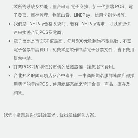
製所需系統及功能，整合串連 電子商務、新一代雲端 POS、電
子發票、庫存管理、物流出貨、LINEPay、信用卡刷卡機等。
我們是LINE Pay合格系統商，若有LINE Pay需求，可以幫您快
速串接整合到POS及電商。
電子發票是市面CP值最高，每月600元吃到飽不限張數，不需
電子發票申請費用，免費幫您製作申請電子發票文件，省下費用
幫您申請。
訂閱POS可加購低於市價的硬體設備，讓您省下費用。
台北知名服飾連鎖店及台中逢甲、一中商圈知名服飾連鎖店都採
用我們的雲端POS，使用總部系統來管理會員、商品、庫存及
調貨。
我們非常樂意與您討論需求，提出最佳解決方案。