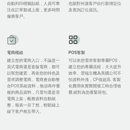
自動列印標籤貼紙，人員可專
也能對外讓客戶自行新增定位
注在訂單製成上面，更多時間
及查詢訂位資訊。
服務客戶。
電商模組
POS客製
建立您的電商入口，不論是一
可以依您需求客製專屬POS，
頁式電商還是套版電商，都可
建立您的專屬流程，大大提升
以幫您建置，再依您的特色及
效率。雲端主機為美國公司不
需求調整電商。電商會自動整
怕資料外洩，CP值超高. 客製
合POS系統資料，無須再件重
化費用依實際開發工時合理收
複的商品資料，只需勾選是否
費.絕對為您看緊荷包。
電商上架，帳務資料自動統
整，報表一目了然，輕鬆線上
線下客戶相互帶入。