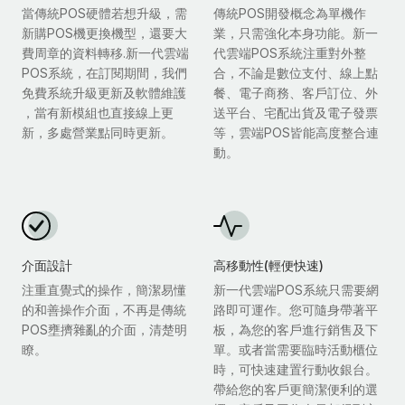
當傳統POS硬體若想升級，需
傳統POS開發概念為單機作
新購POS機更換機型，還要大
業，只需強化本身功能。新一
費周章的資料轉移.新一代雲端
代雲端POS系統注重對外整
POS系統，在訂閱期間，我們
合，不論是數位支付、線上點
免費系統升級更新及軟體維護
餐、電子商務、客戶訂位、外
，當有新模組也直接線上更
送平台、宅配出貨及電子發票
新，多處營業點同時更新。
等，雲端POS皆能高度整合連
動。
介面設計
高移動性(輕便快速)
注重直覺式的操作，簡潔易懂
新一代雲端POS系統只需要網
的和善操作介面，不再是傳統
路即可運作。您可隨身帶著平
POS壅擠雜亂的介面，清楚明
板，為您的客戶進行銷售及下
瞭。
單。或者當需要臨時活動櫃位
時，可快速建置行動收銀台。
帶給您的客戶更簡潔便利的選