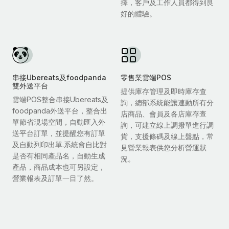
擇，客戶及工作人員都得到良
好的體驗。
串接Ubereats及foodpanda
零售業雲端POS
雙外送平台
提供庫存管理及即時庫存查
雲端POS整合串接Ubereats及
詢，總部系統能讓連動所有分
foodpanda外送平台，整合出
店商品、會員及各店庫存查
單節省現場空間，自動匯入外
詢，可建立線上調撥單進行調
送平台訂單，並提醒您有訂單
貨，支援條碼及線上盤點，常
及自動列印出單.系統會自比對
見營業報表供您分析營運狀
是否有相同產品名，自動生成
況。
產品，商品成本也可另設定，
營業報表及訂單一目了然。