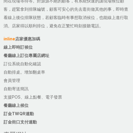
間在現場等待等。對源源不絕的顧客，有系統快速的讓現場候位顧
客，趕緊拿到排隊編號，顧客可安心的先去逛街做其他的事，即時查
看線上後位排隊狀態，若顧客臨時有事想取消候位，也能線上進行取
消。店家得以順利排位，避免在正繁忙時刻接聽電話。
inline
店家優惠加碼
線上即時訂候位
餐廳線上訂位專屬店網址
訂位系統自動化確認
自動排桌。增加翻桌率
會員管理
自動寄送簡訊
支援POS、線上點餐、電子發票
餐廳線上候位
訂金TWQR連動
訂金街口支付連動