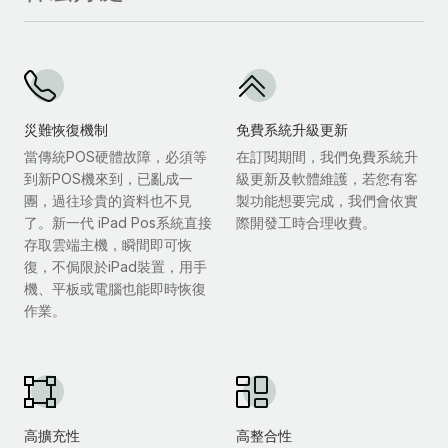
災難恢復機制
免費系統升級更新
當傳統POS硬體故障，必須等
在訂閱期間，我們免費系統升
到新POS機來到，已亂成一
級更新及軟體維護，若您有客
團，過往珍貴的資料也不見
製功能想要完成，我們會依實
了。新一代 iPad Pos系統直接
際開發工時合理收費。
存取雲端主機，瞬間即可恢
復，不侷限於iPad裝置，用手
機、平板或電腦也能即時恢復
作業。
高擴充性
高整合性