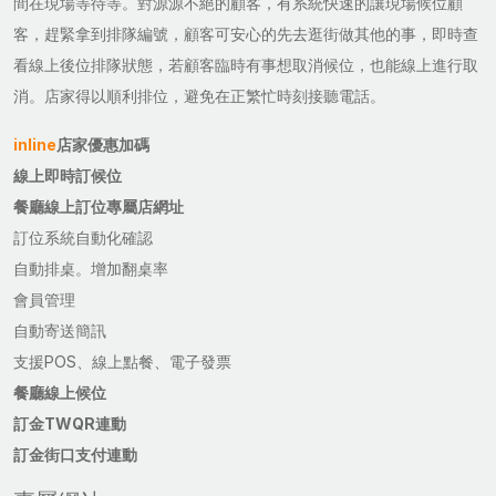
間在現場等待等。對源源不絕的顧客，有系統快速的讓現場候位顧
客，趕緊拿到排隊編號，顧客可安心的先去逛街做其他的事，即時查
看線上後位排隊狀態，若顧客臨時有事想取消候位，也能線上進行取
消。店家得以順利排位，避免在正繁忙時刻接聽電話。
inline
店家優惠加碼
線上即時訂候位
餐廳線上訂位專屬店網址
訂位系統自動化確認
自動排桌。增加翻桌率
會員管理
自動寄送簡訊
支援POS、線上點餐、電子發票
餐廳線上候位
訂金TWQR連動
訂金街口支付連動