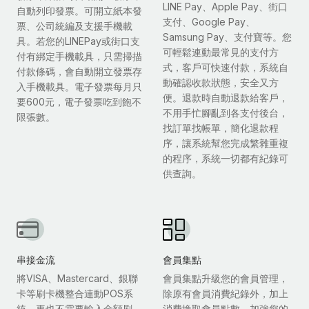
LINE Pay、Apple Pay、街口
自動列印發票。可開立紙本發
支付、Google Pay、
票、公司統編及支援手機載
Samsung Pay、支付寶等。您
具。若您的LINEPay或街口支
可輕鬆連動最常見的支付方
付有綁定手機載具，只需掃描
式，客戶可快速付款，系統自
付款條碼，會自動開立發票存
動確認收款狀態，安全又方
入手機載具。電子發票每月只
便。退款時自動退款給客戶，
要600元，電子發票吃到飽不
不用手忙腳亂到各支付後台，
限張數。
找訂單找帳單，簡化退款程
序，讓系統幫您完成繁雜重複
的程序，系統一切都有紀錄可
供查詢。
串接金流
會員集點
將VISA、Mastercard、銀聯
會員集點升級您的會員管理，
卡等刷卡機整合連動POS系
除原有會員消費紀錄外，加上
統，再也不需要輸入金額刷
消費換取會員點數，加強您的