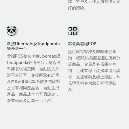
擇，客戶及工作人員都得到良
好的體驗。
串接Ubereats及foodpanda
零售業雲端POS
雙外送平台
提供庫存管理及即時庫存查
雲端POS整合串接Ubereats及
詢，總部系統能讓連動所有分
foodpanda外送平台，整合出
店商品、會員及各店庫存查
單節省現場空間，自動匯入外
詢，可建立線上調撥單進行調
送平台訂單，並提醒您有訂單
貨，支援條碼及線上盤點，常
及自動列印出單.系統會自比對
見營業報表供您分析營運狀
是否有相同產品名，自動生成
況。
產品，商品成本也可另設定，
營業報表及訂單一目了然。