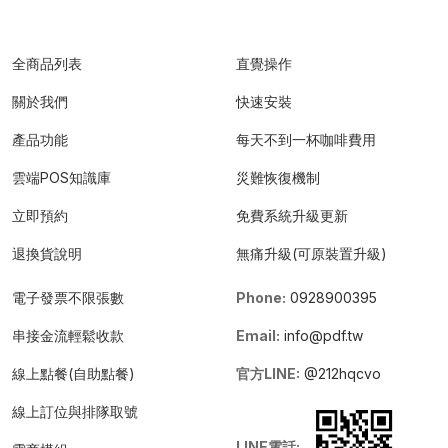
全商品列表
直覺操作
關於我們
快速安裝
產品功能
每天不到一杯咖啡費用
雲端POS知識庫
災難恢復機制
立即預約
免費系統升級更新
退換貨說明
無痛升級(可原裝置升級)
電子發票不限張數
Phone:
0928900395
串接金流輕鬆收款
Email:
info@pdf.tw
線上點餐(自助點餐)
官方LINE:
@212hqcvo
線上訂位與排隊取號
LINE電話: