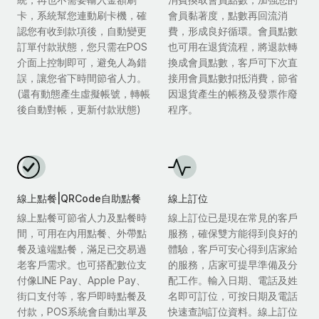
卡，系統幫您連動刷卡機，確
會員黏著度，點數再回流消
認您有收到款項後，自動變更
費，形成良好循環。會員點數
訂單付款狀態，您只需在POS
也可用在退貨流程，將退款轉
介面上控制即可，避免人為錯
換成會員點數，客戶可下次直
誤，讓您省下時間節省人力。
接用會員點數扣抵消費，節省
(還有動態產生虛擬帳號，轉帳
因退貨產生的帳務及發票作廢
後自動對帳，更新付款狀態)
程序。
線上點餐|QRCode自助點餐
線上訂位
線上點餐可節省人力及點餐時
線上訂位已是現在常見的客戶
間，可用在內用點餐、外帶點
服務，確保雙方能得到良好的
餐及遠端點餐，滿足已交易過
體驗，客戶可安心得到店家給
老客戶需求。也可搭配數位支
的服務，店家可提早準備及分
付像LINE Pay、Apple Pay、
配工作。輸入日期、電話及姓
街口支付等，客戶即時點餐及
名即可訂位，可按日期及電話
付款，POS系統會自動出單及
快速查詢訂位資料。線上訂位