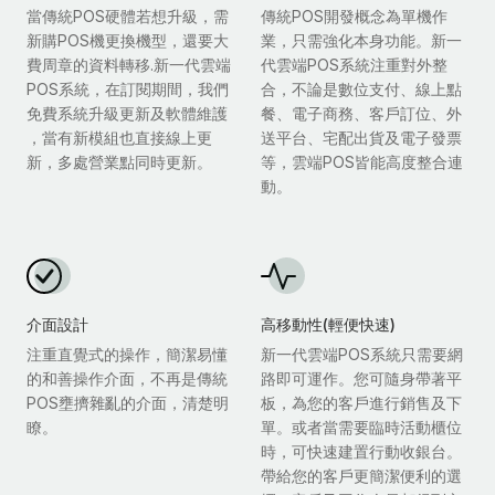
當傳統POS硬體若想升級，需
傳統POS開發概念為單機作
新購POS機更換機型，還要大
業，只需強化本身功能。新一
費周章的資料轉移.新一代雲端
代雲端POS系統注重對外整
POS系統，在訂閱期間，我們
合，不論是數位支付、線上點
免費系統升級更新及軟體維護
餐、電子商務、客戶訂位、外
，當有新模組也直接線上更
送平台、宅配出貨及電子發票
新，多處營業點同時更新。
等，雲端POS皆能高度整合連
動。
介面設計
高移動性(輕便快速)
注重直覺式的操作，簡潔易懂
新一代雲端POS系統只需要網
的和善操作介面，不再是傳統
路即可運作。您可隨身帶著平
POS壅擠雜亂的介面，清楚明
板，為您的客戶進行銷售及下
瞭。
單。或者當需要臨時活動櫃位
時，可快速建置行動收銀台。
帶給您的客戶更簡潔便利的選