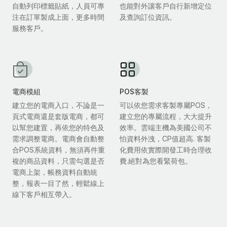
自動列印標籤貼紙，人員可專
也能對外讓客戶自行新增定位
注在訂單製成上面，更多時間
及查詢訂位資訊。
服務客戶。
電商模組
POS客製
建立您的電商入口，不論是一
可以依您需求客製專屬POS，
頁式電商還是套版電商，都可
建立您的專屬流程，大大提升
以幫您建置，再依您的特色及
效率。雲端主機為美國公司不
需求調整電商。電商會自動整
怕資料外洩，CP值超高. 客製
合POS系統資料，無須再件重
化費用依實際開發工時合理收
複的商品資料，只需勾選是否
費.絕對為您看緊荷包。
電商上架，帳務資料自動統
整，報表一目了然，輕鬆線上
線下客戶相互帶入。