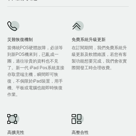
災難恢復機制
免費系統升級更新
當傳統POS硬體故障，必須等
在訂閱期間，我們免費系統升
到新POS機來到，已亂成一
級更新及軟體維護，若您有客
團，過往珍貴的資料也不見
製功能想要完成，我們會依實
了。新一代 iPad Pos系統直接
際開發工時合理收費。
存取雲端主機，瞬間即可恢
復，不侷限於iPad裝置，用手
機、平板或電腦也能即時恢復
作業。
高擴充性
高整合性