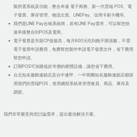
製所需系統及功能，整合串連 電子商務、新一代雲端 POS、電
子發票、庫存管理、物流出貨、LINEPay、信用卡刷卡機等。
我們是LINE Pay合格系統商，若有LINE Pay需求，可以幫您快
速串接整合到POS及電商。
電子發票是市面CP值最高，每月600元吃到飽不限張數，不需
電子發票申請費用，免費幫您製作申請電子發票文件，省下費用
幫您申請。
訂閱POS可加購低於市價的硬體設備，讓您省下費用。
台北知名服飾連鎖店及台中逢甲、一中商圈知名服飾連鎖店都採
用我們的雲端POS，使用總部系統來管理會員、商品、庫存及
調貨。
我們非常樂意與您討論需求，提出最佳解決方案。