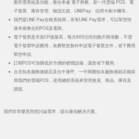
製所需系統及功能，整合串連 電子商務、新一代雲端 POS、電
子發票、庫存管理、物流出貨、LINEPay、信用卡刷卡機等。
我們是LINE Pay合格系統商，若有LINE Pay需求，可以幫您快
速串接整合到POS及電商。
電子發票是市面CP值最高，每月600元吃到飽不限張數，不需
電子發票申請費用，免費幫您製作申請電子發票文件，省下費用
幫您申請。
訂閱POS可加購低於市價的硬體設備，讓您省下費用。
台北知名服飾連鎖店及台中逢甲、一中商圈知名服飾連鎖店都採
用我們的雲端POS，使用總部系統來管理會員、商品、庫存及
調貨。
我們非常樂意與您討論需求，提出最佳解決方案。