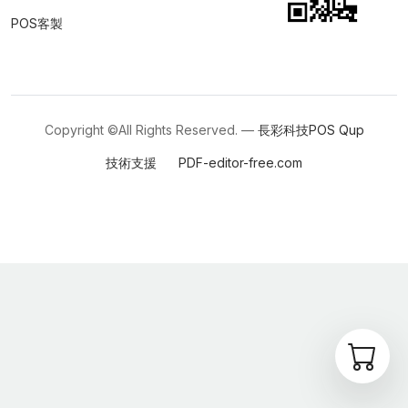
POS客製
Copyright ©All Rights Reserved. —
長彩科技POS
Qup
技術支援
PDF-editor-free.com