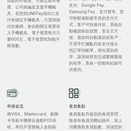
自動列印發票。可開立紙本發
支付、Google Pay、
票、公司統編及支援手機載
Samsung Pay、支付寶等。您
具。若您的LINEPay或街口支
可輕鬆連動最常見的支付方
付有綁定手機載具，只需掃描
式，客戶可快速付款，系統自
付款條碼，會自動開立發票存
動確認收款狀態，安全又方
入手機載具。電子發票每月只
便。退款時自動退款給客戶，
要600元，電子發票吃到飽不
不用手忙腳亂到各支付後台，
限張數。
找訂單找帳單，簡化退款程
序，讓系統幫您完成繁雜重複
的程序，系統一切都有紀錄可
供查詢。
串接金流
會員集點
將VISA、Mastercard、銀聯
會員集點升級您的會員管理，
卡等刷卡機整合連動POS系
除原有會員消費紀錄外，加上
統，再也不需要輸入金額刷
消費換取會員點數，加強您的