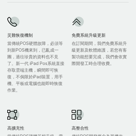
災難恢復機制
免費系統升級更新
當傳統POS硬體故障，必須等
在訂閱期間，我們免費系統升
到新POS機來到，已亂成一
級更新及軟體維護，若您有客
團，過往珍貴的資料也不見
製功能想要完成，我們會依實
了。新一代 iPad Pos系統直接
際開發工時合理收費。
存取雲端主機，瞬間即可恢
復，不侷限於iPad裝置，用手
機、平板或電腦也能即時恢復
作業。
高擴充性
高整合性