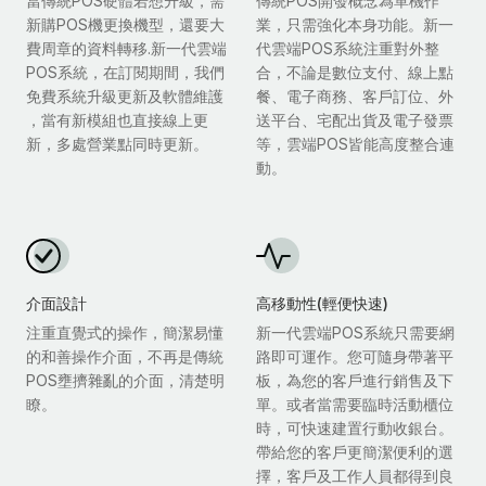
當傳統POS硬體若想升級，需
傳統POS開發概念為單機作
新購POS機更換機型，還要大
業，只需強化本身功能。新一
費周章的資料轉移.新一代雲端
代雲端POS系統注重對外整
POS系統，在訂閱期間，我們
合，不論是數位支付、線上點
免費系統升級更新及軟體維護
餐、電子商務、客戶訂位、外
，當有新模組也直接線上更
送平台、宅配出貨及電子發票
新，多處營業點同時更新。
等，雲端POS皆能高度整合連
動。
介面設計
高移動性(輕便快速)
注重直覺式的操作，簡潔易懂
新一代雲端POS系統只需要網
的和善操作介面，不再是傳統
路即可運作。您可隨身帶著平
POS壅擠雜亂的介面，清楚明
板，為您的客戶進行銷售及下
瞭。
單。或者當需要臨時活動櫃位
時，可快速建置行動收銀台。
帶給您的客戶更簡潔便利的選
擇，客戶及工作人員都得到良