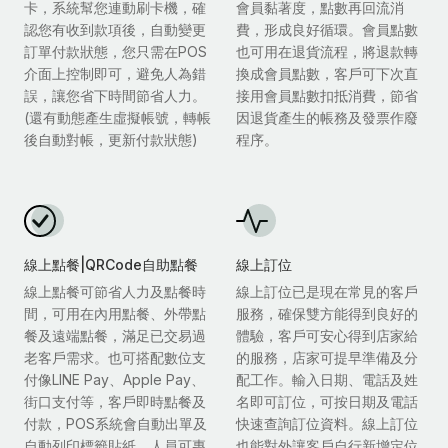
卡，系統幫您連動刷卡機，確
會員黏著度，點數再回流消
認您有收到款項後，自動變更
費，形成良好循環。會員點數
訂單付款狀態，您只需在POS
也可用在退貨流程，將退款轉
介面上控制即可，避免人為錯
換成會員點數，客戶可下次直
誤，讓您省下時間節省人力。
接用會員點數扣抵消費，節省
(還有動態產生虛擬帳號，轉帳
因退貨產生的帳務及發票作廢
後自動對帳，更新付款狀態)
程序。
線上點餐|QRCode自助點餐
線上訂位
線上點餐可節省人力及點餐時
線上訂位已是現在常見的客戶
間，可用在內用點餐、外帶點
服務，確保雙方能得到良好的
餐及遠端點餐，滿足已交易過
體驗，客戶可安心得到店家給
老客戶需求。也可搭配數位支
的服務，店家可提早準備及分
付像LINE Pay、Apple Pay、
配工作。輸入日期、電話及姓
街口支付等，客戶即時點餐及
名即可訂位，可按日期及電話
付款，POS系統會自動出單及
快速查詢訂位資料。線上訂位
自動列印標籤貼紙，人員可專
也能對外讓客戶自行新增定位