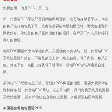
免費使用一個月POS，買一送一
新一代雲端POS系統只需要網路即可運作。您可隨身帶著平板，為您
的客戶進行銷售及下單。或者當需要臨時活動櫃位時，可快速建置行
動收銀台。帶給您的客戶更簡潔便利的選擇，客戶及工作人員都得到
良好的體驗。
傳統POS開發概念為單機作業，只需強化本身功能。新一代雲端POS
系統注重對外整合，不論是數位支付、線上點餐、電子商務、客戶訂
位、外送平台、宅配出貨及電子發票等，雲端POS皆能高度整合連
動。
當傳統POS硬體若想升級，需新購POS機更換機型，還要大費周章的
資料轉移.新一代雲端POS系統，在訂閱期間，我們免費系統升級更新
及軟體維護 ，當有新模組也直接線上更新，多處營業點同時更新。
本優惠套餐包含雲端POS