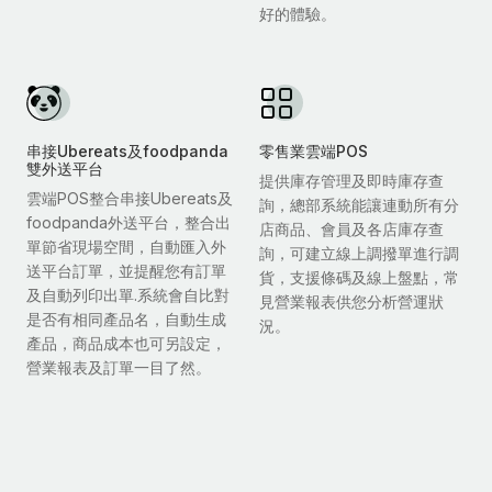
好的體驗。
串接Ubereats及foodpanda
零售業雲端POS
雙外送平台
提供庫存管理及即時庫存查
雲端POS整合串接Ubereats及
詢，總部系統能讓連動所有分
foodpanda外送平台，整合出
店商品、會員及各店庫存查
單節省現場空間，自動匯入外
詢，可建立線上調撥單進行調
送平台訂單，並提醒您有訂單
貨，支援條碼及線上盤點，常
及自動列印出單.系統會自比對
見營業報表供您分析營運狀
是否有相同產品名，自動生成
況。
產品，商品成本也可另設定，
營業報表及訂單一目了然。