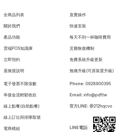
全商品列表
直覺操作
關於我們
快速安裝
產品功能
每天不到一杯咖啡費用
雲端POS知識庫
災難恢復機制
立即預約
免費系統升級更新
退換貨說明
無痛升級(可原裝置升級)
電子發票不限張數
Phone:
0928900395
串接金流輕鬆收款
Email:
info@pdf.tw
線上點餐(自助點餐)
官方LINE:
@212hqcvo
線上訂位與排隊取號
LINE電話:
電商模組