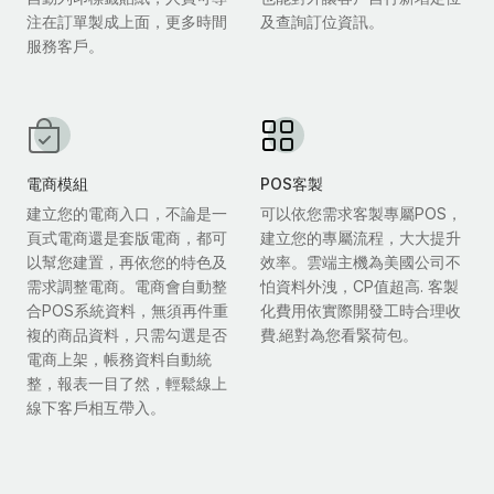
注在訂單製成上面，更多時間
及查詢訂位資訊。
服務客戶。
電商模組
POS客製
建立您的電商入口，不論是一
可以依您需求客製專屬POS，
頁式電商還是套版電商，都可
建立您的專屬流程，大大提升
以幫您建置，再依您的特色及
效率。雲端主機為美國公司不
需求調整電商。電商會自動整
怕資料外洩，CP值超高. 客製
合POS系統資料，無須再件重
化費用依實際開發工時合理收
複的商品資料，只需勾選是否
費.絕對為您看緊荷包。
電商上架，帳務資料自動統
整，報表一目了然，輕鬆線上
線下客戶相互帶入。