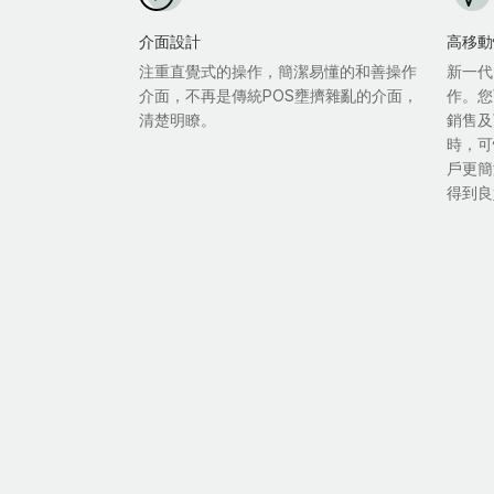
介面設計
高移動
注重直覺式的操作，簡潔易懂的和善操作
新一代
介面，不再是傳統POS壅擠雜亂的介面，
作。您
清楚明瞭。
銷售及
時，可
戶更簡
得到良