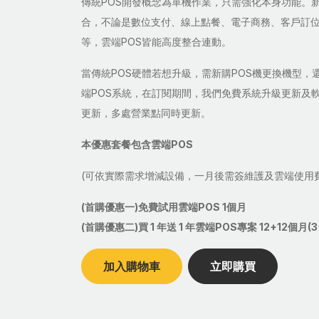
傳統POS開發概念為單機作業，只需強化本身功能。新
合，不論是數位支付、線上點餐、電子商務、客戶訂
等，雲端POS皆能高度整合連動。
當傳統POS硬體若想升級，需新購POS機更換機型，
端POS系統，在訂閱期間，我們免費系統升級更新及
更新，多處營業點同時更新。
本優惠套餐包含雲端POS
(可依實際需求增減設備，一月後需簽維護及雲端使用
(首購優惠一)免費試用雲端POS 1個月
(首購優惠二)買 1 年送 1 年雲端POS專案 12+12個月(
加入購物車
立即購買