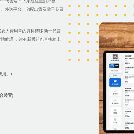
一代雲端POS系統注重對外整
位、外送平台、宅配出貨及電子發票
還要大費周章的資料轉移.新一代雲
軟體維護 ，當有新模組也直接線上
費用。)
3台裝置)