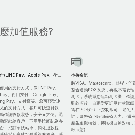
什麼加值服務?
(LINE Pay、Apple Pay、街口
串接金流
將VISA、Mastercard、銀聯卡
使用的支付方式，像LINE Pay、
整合連動POS系統，再也不需要
e Pay、街口支付、Google Pay、
刷卡，系統幫您連動刷卡機，確認
sung Pay、支付寶等。您可輕鬆連
到款項後，自動變更訂單付款狀態
見的支付方式，客戶可快速付款，
需在POS介面上控制即可，避免
動確認收款狀態，安全又方便。退
誤，讓您省下時間節省人力。(還
動退款給客戶，不用手忙腳亂到各
產生虛擬帳號，轉帳後自動對帳，
台，找訂單找帳單，簡化退款程
款狀態)
系統幫您完成繁雜重複的程序，系