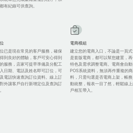
都有紀錄可供查詢。
位
電商模組
位已是現在常見的客戶服務，確保
建立您的電商入口，不論是一頁式
得到良好的體驗，客戶可安心得到
是套版電商，都可以幫您建置，再
的服務，店家可提早準備及分配工
特色及需求調整電商。電商會自動
入日期、電話及姓名即可訂位，可
POS系統資料，無須再件重複的
及電話快速查詢訂位資料。線上訂
料，只需勾選是否電商上架，帳務
對外讓客戶自行新增定位及查詢訂
動統整，報表一目了然，輕鬆線上
。
戶相互帶入。