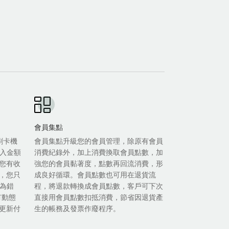
會員集點
等刷卡機
會員集點升級您的會員管理，除原有會員
輸入金額
消費紀錄外，加上消費換取會員點數，加
您有收
強您的會員黏著度，點數再回流消費，形
，您只
成良好循環。會員點數也可用在退貨流
人為錯
程，將退款轉換成會員點數，客戶可下次
有動態
直接用會員點數扣抵消費，節省因退貨產
更新付
生的帳務及發票作廢程序。