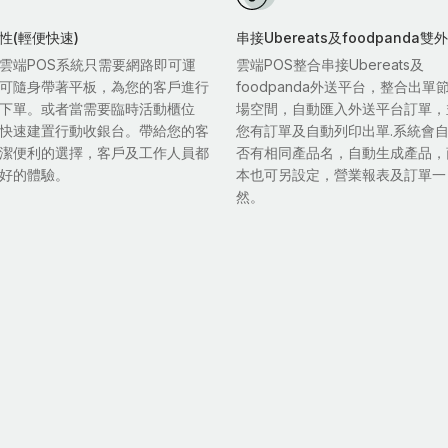
性(輕便快速)
串接Ubereats及foodpanda
雲端POS系統只需要網路即可運
雲端POS整合串接Ubereats及
可隨身帶著平板，為您的客戶進行
foodpanda外送平台，整合出單
下單。或者當需要臨時活動櫃位
場空間，自動匯入外送平台訂單，
快速建置行動收銀台。帶給您的客
您有訂單及自動列印出單.系統會
潔便利的選擇，客戶及工作人員都
否有相同產品名，自動生成產品，
好的體驗。
本也可另設定，營業報表及訂單一
然。