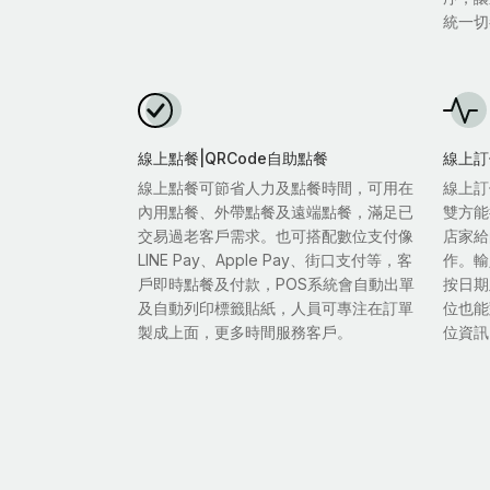
統一切
線上點餐|QRCode自助點餐
線上訂
線上點餐可節省人力及點餐時間，可用在
線上訂
內用點餐、外帶點餐及遠端點餐，滿足已
雙方能
交易過老客戶需求。也可搭配數位支付像
店家給
LINE Pay、Apple Pay、街口支付等，客
作。輸
戶即時點餐及付款，POS系統會自動出單
按日期
及自動列印標籤貼紙，人員可專注在訂單
位也能
製成上面，更多時間服務客戶。
位資訊