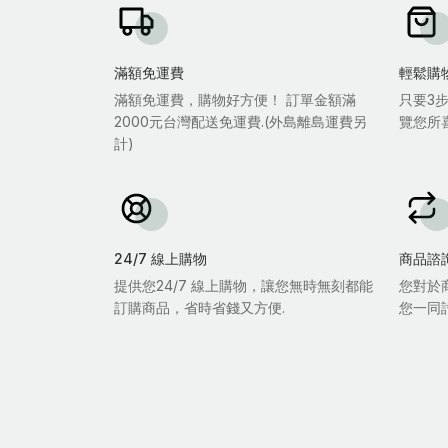
滿額免運費
輕鬆購
滿額免運費，購物好方便！ 訂單金額滿
只要3
2000元台灣配送免運費.(外島離島運費另
覽您所
計)
24/7 線上購物
商品諮
提供您24/7 線上購物，讓您無時無刻都能
您對於
訂購商品，省時省錢又方便.
您一同