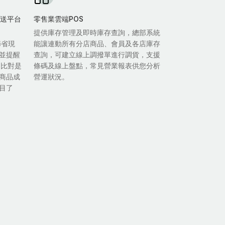
雙外送平台
零售業雲端POS
提供庫存管理及即時庫存查詢，總部系統
節省現
能讓連動所有分店商品、會員及各店庫存
並提醒
查詢，可建立線上調撥單進行調貨，支援
自比對是
條碼及線上盤點，常見營業報表供您分析
商品成
營運狀況。
目了