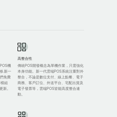
高整合性
POS機
傳統POS開發概念為單機作業，只需強化
移.新一
本身功能。新一代雲端POS系統注重對外
我們免費
整合，不論是數位支付、線上點餐、電子
新模組
商務、客戶訂位、外送平台、宅配出貨及
更新。
電子發票等，雲端POS皆能高度整合連
動。