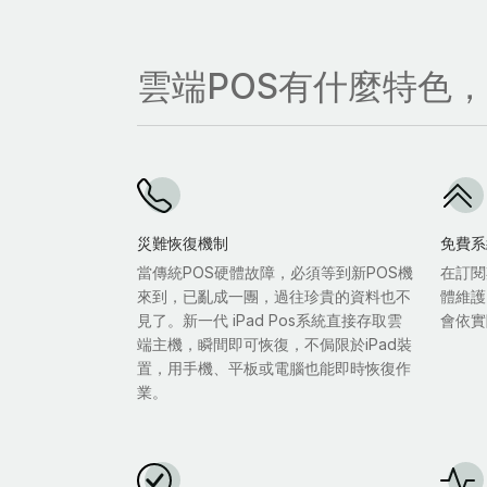
雲端POS有什麼特色
災難恢復機制
免費系
當傳統POS硬體故障，必須等到新POS機
在訂閱
來到，已亂成一團，過往珍貴的資料也不
體維護
見了。新一代 iPad Pos系統直接存取雲
會依實
端主機，瞬間即可恢復，不侷限於iPad裝
置，用手機、平板或電腦也能即時恢復作
業。