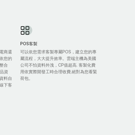
POS客製
電商還
可以依您需求客製專屬POS，建立您的專
依您的
屬流程，大大提升效率。雲端主機為美國
整合
公司不怕資料外洩，CP值超高. 客製化費
商品資
用依實際開發工時合理收費.絕對為您看緊
資料自
荷包。
線下客