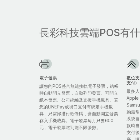
長彩科技雲端POS有
電子發票
數位支付
支付)
讓您的POS整合無縫接軌電子發票，結帳
最多人
時自動開立發票，自動列印發票。可開立
Appl
紙本發票、公司統編及支援手機載具。若
Sam
您的LINEPay或街口支付有綁定手機載
動最常
具，只需掃描付款條碼，會自動開立發票
系統自
存入手機載具。電子發票每月只要600
款時自
元，電子發票吃到飽不限張數。
支付後
序，讓