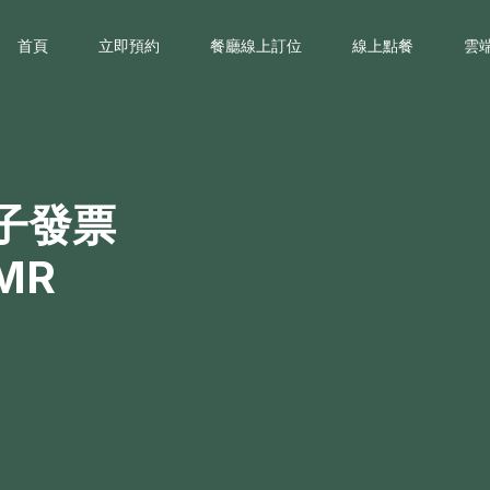
首頁
立即預約
餐廳線上訂位
線上點餐
雲
子發票
MR