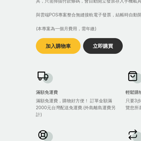
具，只需掃描付款條碼，會自動開立發票存入手機載
與雲端POS專案整合無縫接軌電子發票，結帳時自動
(本專案為一個月費用，需年繳)
加入購物車
立即購買
滿額免運費
輕鬆購
滿額免運費，購物好方便！ 訂單金額滿
只要3
2000元台灣配送免運費.(外島離島運費另
覽您所
計)