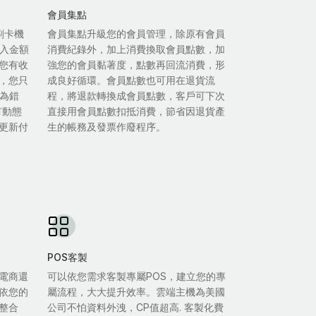
會員集點
等刷卡機
會員集點升級您的會員管理，除原有會員
輸入金額
消費紀錄外，加上消費換取會員點數，加
您有收
強您的會員黏著度，點數再回流消費，形
，您只
成良好循環。會員點數也可用在退貨流
人為錯
程，將退款轉換成會員點數，客戶可下次
有動態
直接用會員點數扣抵消費，節省因退貨產
更新付
生的帳務及發票作廢程序。
POS客製
電商還
可以依您需求客製專屬POS，建立您的專
依您的
屬流程，大大提升效率。雲端主機為美國
整合
公司不怕資料外洩，CP值超高. 客製化費