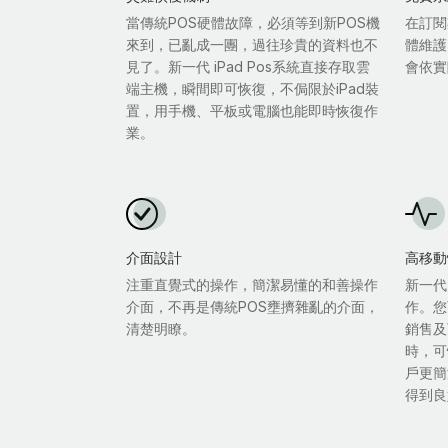
當傳統POS硬體故障，必須等到新POS機
在訂閱
來到，已亂成一團，過往珍貴的資料也不
體維護
見了。新一代 iPad Pos系統直接存取雲
會依實
端主機，瞬間即可恢復，不侷限於iPad裝
置，用手機、平板或電腦也能即時恢復作
業。
介面設計
高移動
注重直覺式的操作，簡潔易懂的和善操作
新一代
介面，不再是傳統POS壅擠雜亂的介面，
作。您
清楚明瞭。
銷售及
時，可
戶更簡
得到良