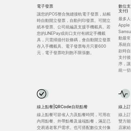
電子發票
數位支付
支付)
讓您的POS整合無縫接軌電子發票，結帳
最多人
時自動開立發票，自動列印發票。可開立
Appl
紙本發票、公司統編及支援手機載具。若
Sam
您的LINEPay或街口支付有綁定手機載
動最常
具，只需掃描付款條碼，會自動開立發票
系統自
存入手機載具。電子發票每月只要600
款時自
元，電子發票吃到飽不限張數。
支付後
序，讓
統一切
線上點餐|QRCode自助點餐
線上訂
線上點餐可節省人力及點餐時間，可用在
線上訂
內用點餐、外帶點餐及遠端點餐，滿足已
雙方能
交易過老客戶需求。也可搭配數位支付像
店家給