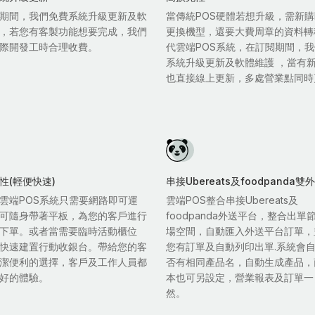
期間，我們免費系統升級更新及軟
當傳統POS硬體若想升級，需新購
，若您有客製功能想要完成，我們
更換機型，還要大費周章的資料轉
際開發工時合理收費。
代雲端POS系統，在訂閱期間，
系統升級更新及軟體維護 ，當有
也直接線上更新，多處營業點同時
性(輕便快速)
串接Ubereats及foodpanda
雲端POS系統只需要網路即可運
雲端POS整合串接Ubereats及
可隨身帶著平板，為您的客戶進行
foodpanda外送平台，整合出單
下單。或者當需要臨時活動櫃位
場空間，自動匯入外送平台訂單，
快速建置行動收銀台。帶給您的客
您有訂單及自動列印出單.系統會
潔便利的選擇，客戶及工作人員都
否有相同產品名，自動生成產品，
好的體驗。
本也可另設定，營業報表及訂單一
然。