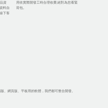
商品資
用依實際開發工時合理收費.絕對為您看緊
資料自
荷包。
線下客
腦版、網頁版、平板用的軟體，我們都可整合開發。