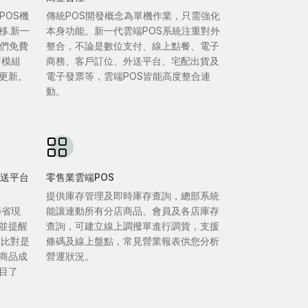
POS機
傳統POS開發概念為單機作業，只需強化
移.新一
本身功能。新一代雲端POS系統注重對外
我們免費
整合，不論是數位支付、線上點餐、電子
新模組
商務、客戶訂位、外送平台、宅配出貨及
更新。
電子發票等，雲端POS皆能高度整合連
動。
雙外送平台
零售業雲端POS
提供庫存管理及即時庫存查詢，總部系統
節省現
能讓連動所有分店商品、會員及各店庫存
並提醒
查詢，可建立線上調撥單進行調貨，支援
自比對是
條碼及線上盤點，常見營業報表供您分析
商品成
營運狀況。
目了