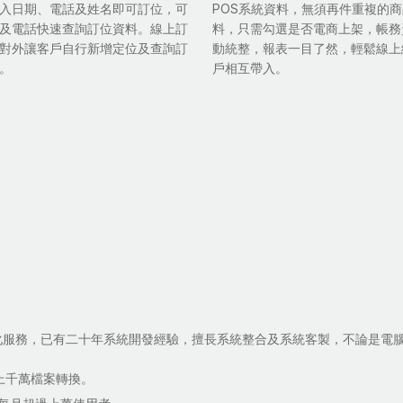
入日期、電話及姓名即可訂位，可
POS系統資料，無須再件重複的
及電話快速查詢訂位資料。線上訂
料，只需勾選是否電商上架，帳務
對外讓客戶自行新增定位及查詢訂
動統整，報表一目了然，輕鬆線上
。
戶相互帶入。
化服務，已有二十年系統開發經驗，擅長系統整合及系統客製，不論是電
上千萬檔案轉換。