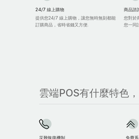
24/7 線上購物
商品諮
提供您24/7 線上購物，讓您無時無刻都能
您對於
訂購商品，省時省錢又方便.
您一同
雲端POS有什麼特色
災難恢復機制
免費系