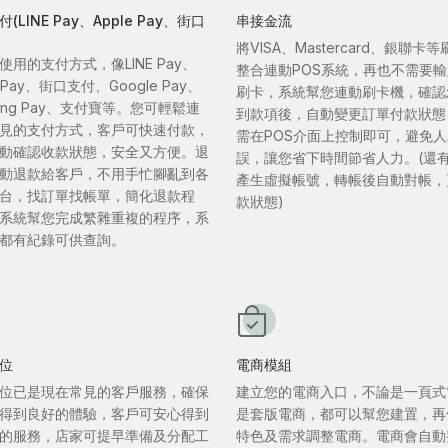
(LINE Pay、Apple Pay、街口
串接金流
將VISA、Mastercard、銀聯卡
使用的支付方式，像LINE Pay、
整合連動POS系統，再也不需要
e Pay、街口支付、Google Pay、
刷卡，系統幫您連動刷卡機，確認
sung Pay、支付寶等。您可輕鬆連
到款項後，自動變更訂單付款狀態
見的支付方式，客戶可快速付款，
需在POS介面上控制即可，避免
動確認收款狀態，安全又方便。退
誤，讓您省下時間節省人力。(還
動退款給客戶，不用手忙腳亂到各
產生虛擬帳號，轉帳後自動對帳，
台，找訂單找帳單，簡化退款程
款狀態)
系統幫您完成繁雜重複的程序，系
都有紀錄可供查詢。
位
電商模組
位已是現在常見的客戶服務，確保
建立您的電商入口，不論是一頁式
得到良好的體驗，客戶可安心得到
是套版電商，都可以幫您建置，再
的服務，店家可提早準備及分配工
特色及需求調整電商。電商會自動