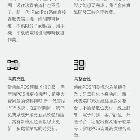
團，過往珍貴的資料也不見
製功能想要完成，我們會依實
了。新一代 iPad Pos系統直接
際開發工時合理收費。
存取雲端主機，瞬間即可恢
復，不侷限於iPad裝置，用手
機、平板或電腦也能即時恢復
作業。
高擴充性
高整合性
當傳統POS硬體若想升級，需
傳統POS開發概念為單機作
新購POS機更換機型，還要大
業，只需強化本身功能。新一
費周章的資料轉移.新一代雲端
代雲端POS系統注重對外整
POS系統，在訂閱期間，我們
合，不論是數位支付、線上點
免費系統升級更新及軟體維護
餐、電子商務、客戶訂位、外
，當有新模組也直接線上更
送平台、宅配出貨及電子發票
新，多處營業點同時更新。
等，雲端POS皆能高度整合連
動。