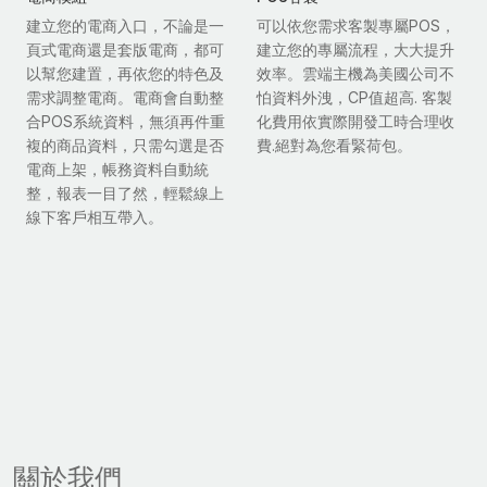
建立您的電商入口，不論是一
可以依您需求客製專屬POS，
頁式電商還是套版電商，都可
建立您的專屬流程，大大提升
以幫您建置，再依您的特色及
效率。雲端主機為美國公司不
需求調整電商。電商會自動整
怕資料外洩，CP值超高. 客製
合POS系統資料，無須再件重
化費用依實際開發工時合理收
複的商品資料，只需勾選是否
費.絕對為您看緊荷包。
電商上架，帳務資料自動統
整，報表一目了然，輕鬆線上
線下客戶相互帶入。
關於我們