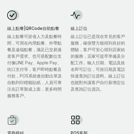
線上點餐|QRCode自助點餐
線上訂位
線上點餐可節省人力及點餐時
線上訂位已是現在常見的客戶
間，可用在內用點餐、外帶點
服務，確保雙方能得到良好的
餐及遠端點餐，滿足已交易過
體驗，客戶可安心得到店家給
老客戶需求。也可搭配數位支
的服務，店家可提早準備及分
付像LINE Pay、Apple Pay、
配工作。輸入日期、電話及姓
街口支付等，客戶即時點餐及
名即可訂位，可按日期及電話
付款，POS系統會自動出單及
快速查詢訂位資料。線上訂位
自動列印標籤貼紙，人員可專
也能對外讓客戶自行新增定位
注在訂單製成上面，更多時間
及查詢訂位資訊。
服務客戶。
電商模組
POS客製