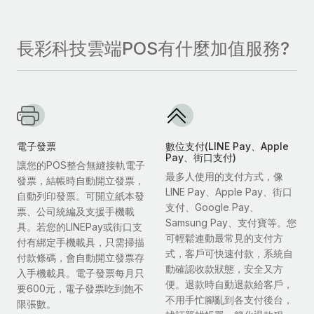
長彩科技雲端POS有什麼加值服務?
電子發票
數位支付(LINE Pay、Apple
Pay、街口支付)
讓您的POS整合無縫接軌電子
最多人使用的支付方式，像
發票，結帳時自動開立發票，
LINE Pay、Apple Pay、街口
自動列印發票。可開立紙本發
支付、Google Pay、
票、公司統編及支援手機載
Samsung Pay、支付寶等。您
具。若您的LINEPay或街口支
可輕鬆連動最常見的支付方
付有綁定手機載具，只需掃描
式，客戶可快速付款，系統自
付款條碼，會自動開立發票存
動確認收款狀態，安全又方
入手機載具。電子發票每月只
便。退款時自動退款給客戶，
要600元，電子發票吃到飽不
不用手忙腳亂到各支付後台，
限張數。