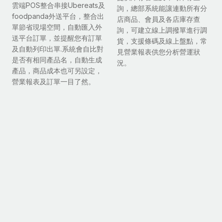
雲端POS整合串接Ubereats及
詢，總部系統能讓連動所有分
foodpanda外送平台，整合出
店商品、會員及各店庫存查
單節省現場空間，自動匯入外
詢，可建立線上調撥單進行調
送平台訂單，並提醒您有訂單
貨，支援條碼及線上盤點，常
及自動列印出單.系統會自比對
見營業報表供您分析營運狀
是否有相同產品名，自動生成
況。
產品，商品成本也可另設定，
營業報表及訂單一目了然。