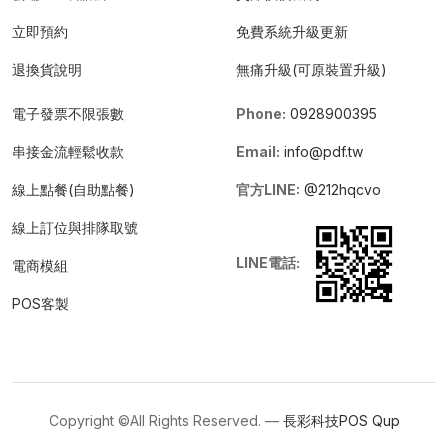
立即預約
免費系統升級更新
退換貨說明
無痛升級(可原裝置升級)
電子發票不限張數
Phone:
0928900395
串接金流輕鬆收款
Email:
info@pdf.tw
線上點餐(自助點餐)
官方LINE:
@212hqcvo
線上訂位與排隊取號
LINE電話:
電商模組
POS客製
Copyright ©All Rights Reserved. —
長彩科技POS
Qup