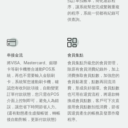
找訂單找帳單，簡化退款程
序，讓系統幫您完成繁雜重複
的程序，系統一切都有紀錄可
供查詢。
串接金流
會員集點
將VISA、Mastercard、銀聯
會員集點升級您的會員管理，
卡等刷卡機整合連動POS系
除原有會員消費紀錄外，加上
統，再也不需要輸入金額刷
消費換取會員點數，加強您的
卡，系統幫您連動刷卡機，確
會員黏著度，點數再回流消
認您有收到款項後，自動變更
費，形成良好循環。會員點數
訂單付款狀態，您只需在POS
也可用在退貨流程，將退款轉
介面上控制即可，避免人為錯
換成會員點數，客戶可下次直
誤，讓您省下時間節省人力。
接用會員點數扣抵消費，節省
(還有動態產生虛擬帳號，轉帳
因退貨產生的帳務及發票作廢
後自動對帳，更新付款狀態)
程序。