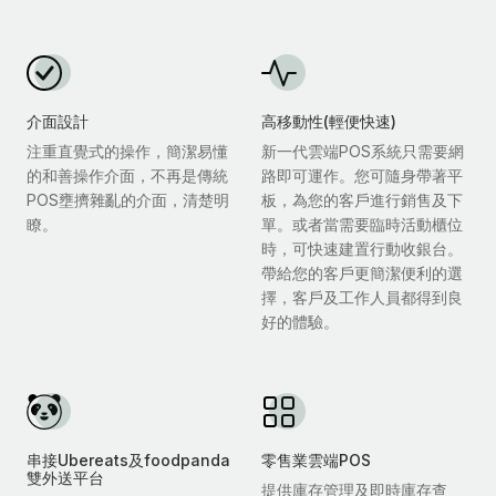
介面設計
高移動性(輕便快速)
注重直覺式的操作，簡潔易懂
新一代雲端POS系統只需要網
的和善操作介面，不再是傳統
路即可運作。您可隨身帶著平
POS壅擠雜亂的介面，清楚明
板，為您的客戶進行銷售及下
瞭。
單。或者當需要臨時活動櫃位
時，可快速建置行動收銀台。
帶給您的客戶更簡潔便利的選
擇，客戶及工作人員都得到良
好的體驗。
串接Ubereats及foodpanda
零售業雲端POS
雙外送平台
提供庫存管理及即時庫存查