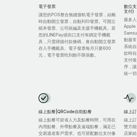
電子發票
數位支付
支付)
讓您的POS整合無縫接軌電子發票，結帳
最多人
時自動開立發票，自動列印發票。可開立
Appl
紙本發票、公司統編及支援手機載具。若
Sam
您的LINEPay或街口支付有綁定手機載
動最常
具，只需掃描付款條碼，會自動開立發票
系統自
存入手機載具。電子發票每月只要600
款時自
元，電子發票吃到飽不限張數。
支付後
序，讓
統一切
線上點餐|QRCode自助點餐
線上訂
線上點餐可節省人力及點餐時間，可用在
線上訂
內用點餐、外帶點餐及遠端點餐，滿足已
雙方能
交易過老客戶需求。也可搭配數位支付像
店家給