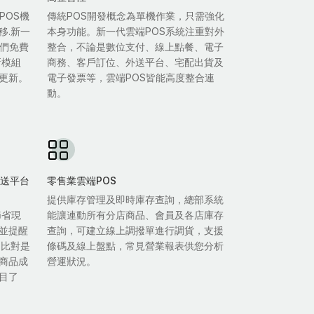
POS機
傳統POS開發概念為單機作業，只需強化
移.新一
本身功能。新一代雲端POS系統注重對外
我們免費
整合，不論是數位支付、線上點餐、電子
新模組
商務、客戶訂位、外送平台、宅配出貨及
更新。
電子發票等，雲端POS皆能高度整合連
動。
雙外送平台
零售業雲端POS
提供庫存管理及即時庫存查詢，總部系統
節省現
能讓連動所有分店商品、會員及各店庫存
並提醒
查詢，可建立線上調撥單進行調貨，支援
自比對是
條碼及線上盤點，常見營業報表供您分析
商品成
營運狀況。
目了