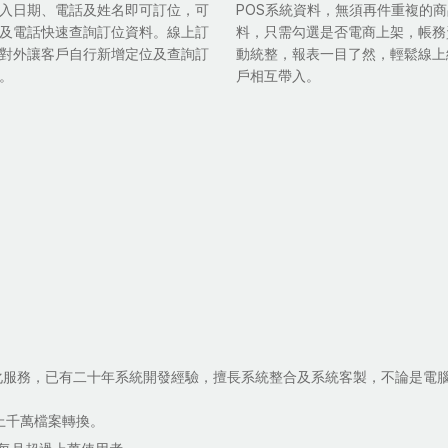
入日期、電話及姓名即可訂位，可
POS系統資料，無須再件重複的
及電話快速查詢訂位資料。線上訂
料，只需勾選是否電商上架，帳務
對外讓客戶自行新增定位及查詢訂
動統整，報表一目了然，輕鬆線上
。
戶相互帶入。
化服務，已有二十年系統開發經驗，擅長系統整合及系統客製，不論是電
上千萬檔案轉換。