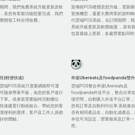
期間，我們免費系統升級更新及軟
當傳統POS硬體若想升級，需新購
，若您有客製功能想要完成，我們
更換機型，還要大費周章的資料轉
際開發工時合理收費。
代雲端POS系統，在訂閱期間，
系統升級更新及軟體維護 ，當有
也直接線上更新，多處營業點同時
性(輕便快速)
串接Ubereats及foodpanda
雲端POS系統只需要網路即可運
雲端POS整合串接Ubereats及
可隨身帶著平板，為您的客戶進行
foodpanda外送平台，整合出單
下單。或者當需要臨時活動櫃位
場空間，自動匯入外送平台訂單，
快速建置行動收銀台。帶給您的客
您有訂單及自動列印出單.系統會
潔便利的選擇，客戶及工作人員都
否有相同產品名，自動生成產品，
好的體驗。
本也可另設定，營業報表及訂單一
然。