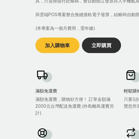
具，只需掃描付款條碼，會自動開立發票存入手機載
與雲端POS專案整合無縫接軌電子發票，結帳時自動
(本專案為一個月費用，需年繳)
加入購物車
立即購買
滿額免運費
輕鬆購
滿額免運費，購物好方便！ 訂單金額滿
只要3
2000元台灣配送免運費.(外島離島運費另
覽您所
計)