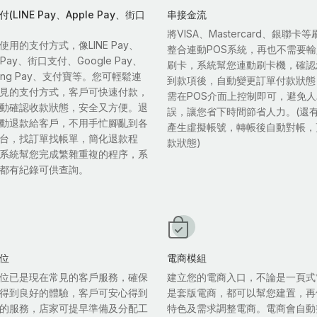
(LINE Pay、Apple Pay、街口
串接金流
將VISA、Mastercard、銀聯卡
使用的支付方式，像LINE Pay、
整合連動POS系統，再也不需要
e Pay、街口支付、Google Pay、
刷卡，系統幫您連動刷卡機，確認
sung Pay、支付寶等。您可輕鬆連
到款項後，自動變更訂單付款狀態
見的支付方式，客戶可快速付款，
需在POS介面上控制即可，避免
動確認收款狀態，安全又方便。退
誤，讓您省下時間節省人力。(還
動退款給客戶，不用手忙腳亂到各
產生虛擬帳號，轉帳後自動對帳，
台，找訂單找帳單，簡化退款程
款狀態)
系統幫您完成繁雜重複的程序，系
都有紀錄可供查詢。
位
電商模組
位已是現在常見的客戶服務，確保
建立您的電商入口，不論是一頁式
得到良好的體驗，客戶可安心得到
是套版電商，都可以幫您建置，再
的服務，店家可提早準備及分配工
特色及需求調整電商。電商會自動