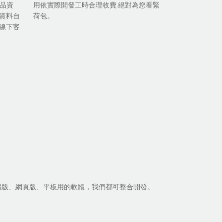
商品資
用依實際開發工時合理收費.絕對為您看緊
資料自
荷包。
線下客
腦版、網頁版、平板用的軟體，我們都可整合開發。