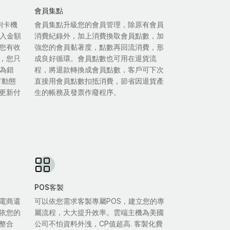
會員集點
等刷卡機
會員集點升級您的會員管理，除原有會員
輸入金額
消費紀錄外，加上消費換取會員點數，加
您有收
強您的會員黏著度，點數再回流消費，形
，您只
成良好循環。會員點數也可用在退貨流
人為錯
程，將退款轉換成會員點數，客戶可下次
有動態
直接用會員點數扣抵消費，節省因退貨產
更新付
生的帳務及發票作廢程序。
POS客製
電商還
可以依您需求客製專屬POS，建立您的專
依您的
屬流程，大大提升效率。雲端主機為美國
整合
公司不怕資料外洩，CP值超高. 客製化費