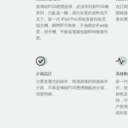
當傳統POS硬體故障，必須等到新POS機
在訂閱
來到，已亂成一團，過往珍貴的資料也不
體維護
見了。新一代 iPad Pos系統直接存取雲
會依實
端主機，瞬間即可恢復，不侷限於iPad裝
置，用手機、平板或電腦也能即時恢復作
業。
介面設計
高移動
注重直覺式的操作，簡潔易懂的和善操作
新一代
介面，不再是傳統POS壅擠雜亂的介面，
作。您
清楚明瞭。
銷售及
時，可
戶更簡
得到良