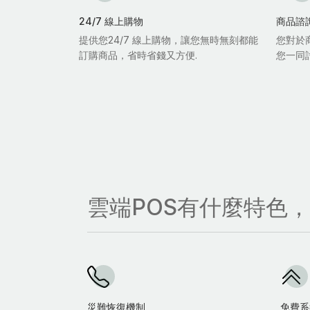
24/7 線上購物
商品諮
提供您24/7 線上購物，讓您無時無刻都能
您對於
訂購商品，省時省錢又方便.
您一同
雲端POS有什麼特色
災難恢復機制
免費系