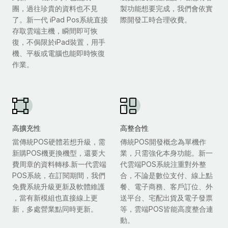
團，過往珍貴的資料也不見
製功能想要完成，我們會依實
了。新一代 iPad Pos系統直接
際開發工時合理收費。
存取雲端主機，瞬間即可恢
復，不侷限於iPad裝置，用手
機、平板或電腦也能即時恢復
作業。
高擴充性
高整合性
當傳統POS硬體若想升級，需
傳統POS開發概念為單機作
新購POS機更換機型，還要大
業，只需強化本身功能。新一
費周章的資料轉移.新一代雲端
代雲端POS系統注重對外整
POS系統，在訂閱期間，我們
合，不論是數位支付、線上點
免費系統升級更新及軟體維護
餐、電子商務、客戶訂位、外
，當有新模組也直接線上更
送平台、宅配出貨及電子發票
新，多處營業點同時更新。
等，雲端POS皆能高度整合連
動。