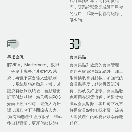
找訂單找帳單，簡化退款程
序，讓系統幫您完成繁雜重複
的程序，系統一切都有紀錄可
供查詢。
串接金流
會員集點
將VISA、Mastercard、銀聯
會員集點升級您的會員管理，
卡等刷卡機整合連動POS系
除原有會員消費紀錄外，加上
統，再也不需要輸入金額刷
消費換取會員點數，加強您的
卡，系統幫您連動刷卡機，確
會員黏著度，點數再回流消
認您有收到款項後，自動變更
費，形成良好循環。會員點數
訂單付款狀態，您只需在POS
也可用在退貨流程，將退款轉
介面上控制即可，避免人為錯
換成會員點數，客戶可下次直
誤，讓您省下時間節省人力。
接用會員點數扣抵消費，節省
(還有動態產生虛擬帳號，轉帳
因退貨產生的帳務及發票作廢
後自動對帳，更新付款狀態)
程序。