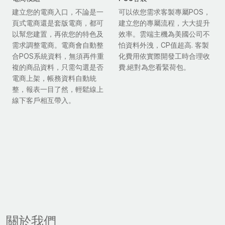
建立您的電商入口，不論是一
可以依您需求客製專屬POS，
頁式電商還是套版電商，都可
建立您的專屬流程，大大提升
以幫您建置，再依您的特色及
效率。雲端主機為美國公司不
需求調整電商。電商會自動整
怕資料外洩，CP值超高. 客製
合POS系統資料，無須再件重
化費用依實際開發工時合理收
複的商品資料，只需勾選是否
費.絕對為您看緊荷包。
電商上架，帳務資料自動統
整，報表一目了然，輕鬆線上
線下客戶相互帶入。
關於我們