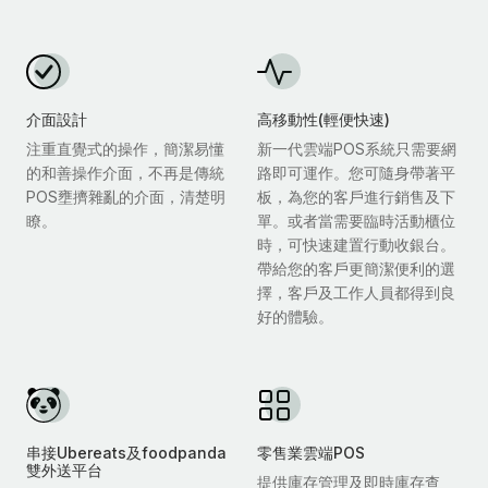
介面設計
高移動性(輕便快速)
注重直覺式的操作，簡潔易懂
新一代雲端POS系統只需要網
的和善操作介面，不再是傳統
路即可運作。您可隨身帶著平
POS壅擠雜亂的介面，清楚明
板，為您的客戶進行銷售及下
瞭。
單。或者當需要臨時活動櫃位
時，可快速建置行動收銀台。
帶給您的客戶更簡潔便利的選
擇，客戶及工作人員都得到良
好的體驗。
串接Ubereats及foodpanda
零售業雲端POS
雙外送平台
提供庫存管理及即時庫存查