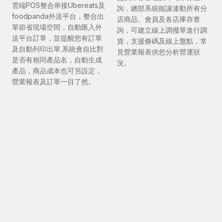
雲端POS整合串接Ubereats及
詢，總部系統能讓連動所有分
foodpanda外送平台，整合出
店商品、會員及各店庫存查
單節省現場空間，自動匯入外
詢，可建立線上調撥單進行調
送平台訂單，並提醒您有訂單
貨，支援條碼及線上盤點，常
及自動列印出單.系統會自比對
見營業報表供您分析營運狀
是否有相同產品名，自動生成
況。
產品，商品成本也可另設定，
營業報表及訂單一目了然。