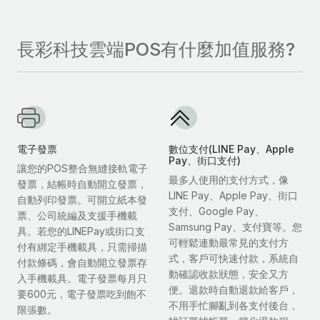
長彩科技雲端POS有什麼加值服務?
電子發票
數位支付(LINE Pay、Apple
Pay、街口支付)
讓您的POS整合無縫接軌電子
最多人使用的支付方式，像
發票，結帳時自動開立發票，
LINE Pay、Apple Pay、街口
自動列印發票。可開立紙本發
支付、Google Pay、
票、公司統編及支援手機載
Samsung Pay、支付寶等。您
具。若您的LINEPay或街口支
可輕鬆連動最常見的支付方
付有綁定手機載具，只需掃描
式，客戶可快速付款，系統自
付款條碼，會自動開立發票存
動確認收款狀態，安全又方
入手機載具。電子發票每月只
便。退款時自動退款給客戶，
要600元，電子發票吃到飽不
不用手忙腳亂到各支付後台，
限張數。