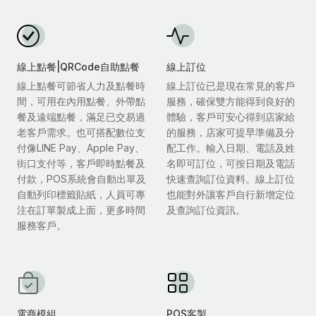
線上點餐|QRCode自助點餐
線上訂位
線上點餐可節省人力及點餐時
線上訂位已是現在常見的客戶
間，可用在內用點餐、外帶點
服務，確保雙方能得到良好的
餐及遠端點餐，滿足已交易過
體驗，客戶可安心得到店家給
老客戶需求。也可搭配數位支
的服務，店家可提早準備及分
付像LINE Pay、Apple Pay、
配工作。輸入日期、電話及姓
街口支付等，客戶即時點餐及
名即可訂位，可按日期及電話
付款，POS系統會自動出單及
快速查詢訂位資料。線上訂位
自動列印標籤貼紙，人員可專
也能對外讓客戶自行新增定位
注在訂單製成上面，更多時間
及查詢訂位資訊。
服務客戶。
電商模組
POS客製