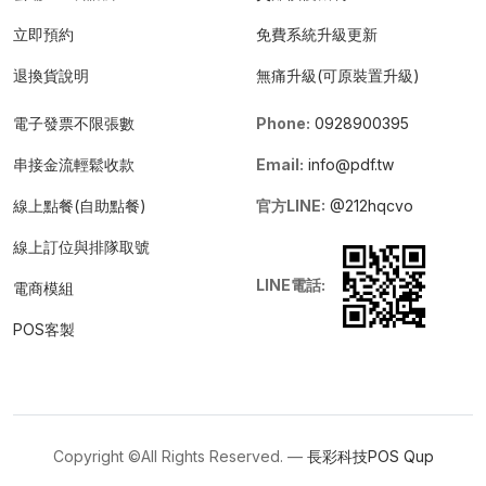
立即預約
免費系統升級更新
退換貨說明
無痛升級(可原裝置升級)
電子發票不限張數
Phone:
0928900395
串接金流輕鬆收款
Email:
info@pdf.tw
線上點餐(自助點餐)
官方LINE:
@212hqcvo
線上訂位與排隊取號
LINE電話:
電商模組
POS客製
Copyright ©All Rights Reserved. —
長彩科技POS
Qup