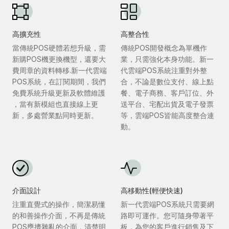
高擴充性
高整合性
當傳統POS硬體若想升級，需
傳統POS開發概念為單機作
新購POS機更換機型，還要大
業，只需強化本身功能。新一
費周章的資料轉移.新一代雲端
代雲端POS系統注重對外整
POS系統，在訂閱期間，我們
合，不論是數位支付、線上點
免費系統升級更新及軟體維護
餐、電子商務、客戶訂位、外
，當有新模組也直接線上更
送平台、宅配出貨及電子發票
新，多處營業點同時更新。
等，雲端POS皆能高度整合連
動。
介面設計
高移動性(輕便快速)
注重直覺式的操作，簡潔易懂
新一代雲端POS系統只需要網
的和善操作介面，不再是傳統
路即可運作。您可隨身帶著平
POS壅擠雜亂的介面，清楚明
板，為您的客戶進行銷售及下