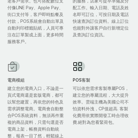
老客戶需求。也可搭配數位支
的服務，店家可提早準備及分
付像LINE Pay、Apple Pay、
配工作。輸入日期、電話及姓
街口支付等，客戶即時點餐及
名即可訂位，可按日期及電話
付款，POS系統會自動出單及
快速查詢訂位資料。線上訂位
自動列印標籤貼紙，人員可專
也能對外讓客戶自行新增定位
注在訂單製成上面，更多時間
及查詢訂位資訊。
服務客戶。
電商模組
POS客製
建立您的電商入口，不論是一
可以依您需求客製專屬POS，
頁式電商還是套版電商，都可
建立您的專屬流程，大大提升
以幫您建置，再依您的特色及
效率。雲端主機為美國公司不
需求調整電商。電商會自動整
怕資料外洩，CP值超高. 客製
合POS系統資料，無須再件重
化費用依實際開發工時合理收
複的商品資料，只需勾選是否
費.絕對為您看緊荷包。
電商上架，帳務資料自動統
整，報表一目了然，輕鬆線上