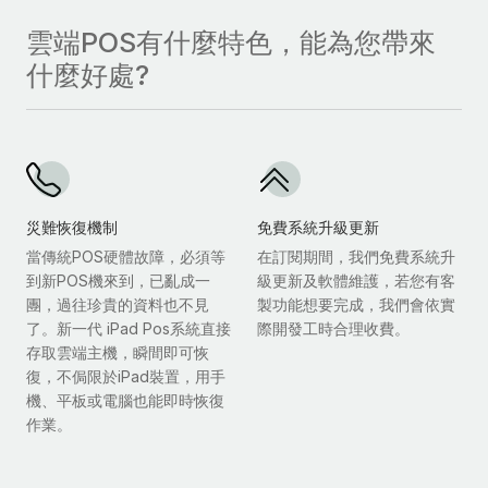
雲端POS有什麼特色，能為您帶來
什麼好處?
災難恢復機制
免費系統升級更新
當傳統POS硬體故障，必須等
在訂閱期間，我們免費系統升
到新POS機來到，已亂成一
級更新及軟體維護，若您有客
團，過往珍貴的資料也不見
製功能想要完成，我們會依實
了。新一代 iPad Pos系統直接
際開發工時合理收費。
存取雲端主機，瞬間即可恢
復，不侷限於iPad裝置，用手
機、平板或電腦也能即時恢復
作業。