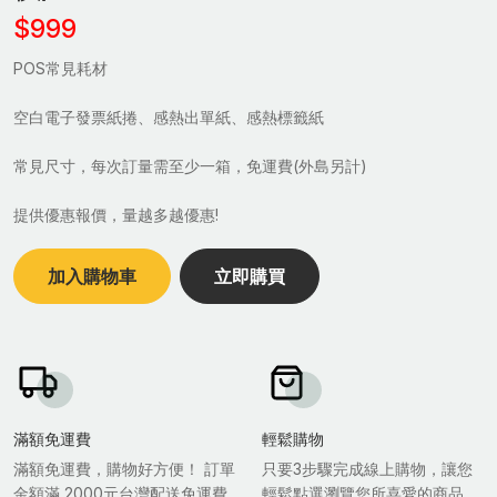
$999
POS常見耗材
空白電子發票紙捲、感熱出單紙、感熱標籤紙
常見尺寸，每次訂量需至少一箱，免運費(外島另計)
提供優惠報價，量越多越優惠!
加入購物車
立即購買
滿額免運費
輕鬆購物
滿額免運費，購物好方便！ 訂單
只要3步驟完成線上購物，讓您
金額滿 2000元台灣配送免運費.
輕鬆點選瀏覽您所喜愛的商品，