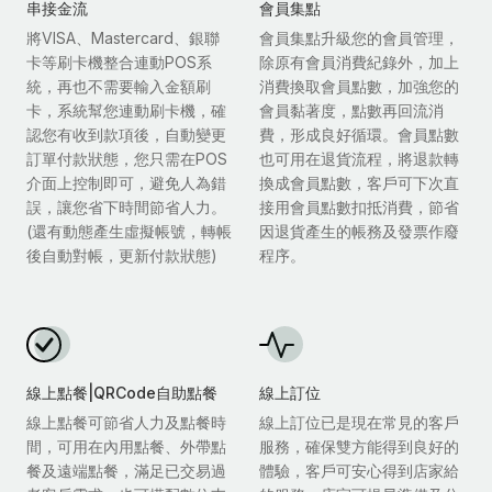
串接金流
會員集點
將VISA、Mastercard、銀聯
會員集點升級您的會員管理，
卡等刷卡機整合連動POS系
除原有會員消費紀錄外，加上
統，再也不需要輸入金額刷
消費換取會員點數，加強您的
卡，系統幫您連動刷卡機，確
會員黏著度，點數再回流消
認您有收到款項後，自動變更
費，形成良好循環。會員點數
訂單付款狀態，您只需在POS
也可用在退貨流程，將退款轉
介面上控制即可，避免人為錯
換成會員點數，客戶可下次直
誤，讓您省下時間節省人力。
接用會員點數扣抵消費，節省
(還有動態產生虛擬帳號，轉帳
因退貨產生的帳務及發票作廢
後自動對帳，更新付款狀態)
程序。
線上點餐|QRCode自助點餐
線上訂位
線上點餐可節省人力及點餐時
線上訂位已是現在常見的客戶
間，可用在內用點餐、外帶點
服務，確保雙方能得到良好的
餐及遠端點餐，滿足已交易過
體驗，客戶可安心得到店家給