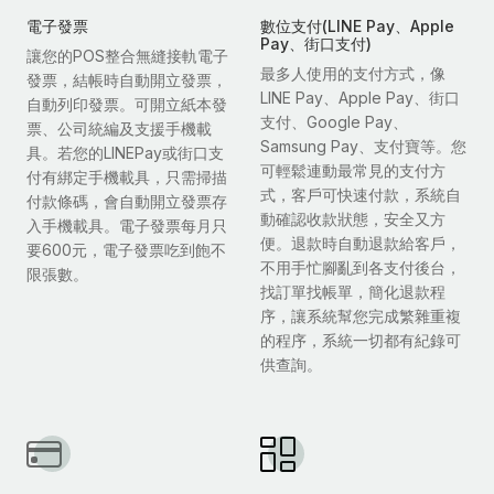
電子發票
數位支付(LINE Pay、Apple
Pay、街口支付)
讓您的POS整合無縫接軌電子
最多人使用的支付方式，像
發票，結帳時自動開立發票，
LINE Pay、Apple Pay、街口
自動列印發票。可開立紙本發
支付、Google Pay、
票、公司統編及支援手機載
Samsung Pay、支付寶等。您
具。若您的LINEPay或街口支
可輕鬆連動最常見的支付方
付有綁定手機載具，只需掃描
式，客戶可快速付款，系統自
付款條碼，會自動開立發票存
動確認收款狀態，安全又方
入手機載具。電子發票每月只
便。退款時自動退款給客戶，
要600元，電子發票吃到飽不
不用手忙腳亂到各支付後台，
限張數。
找訂單找帳單，簡化退款程
序，讓系統幫您完成繁雜重複
的程序，系統一切都有紀錄可
供查詢。