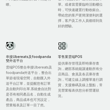
瞭。
單。或者當需要臨時活動櫃位
時，可快速建置行動收銀台。
帶給您的客戶更簡潔便利的選
擇，客戶及工作人員都得到良
好的體驗。
串接Ubereats及foodpanda
零售業雲端POS
雙外送平台
提供庫存管理及即時庫存查
雲端POS整合串接Ubereats及
詢，總部系統能讓連動所有分
foodpanda外送平台，整合出
店商品、會員及各店庫存查
單節省現場空間，自動匯入外
詢，可建立線上調撥單進行調
送平台訂單，並提醒您有訂單
貨，支援條碼及線上盤點，常
及自動列印出單.系統會自比對
見營業報表供您分析營運狀
是否有相同產品名，自動生成
況。
產品，商品成本也可另設定，
營業報表及訂單一目了然。