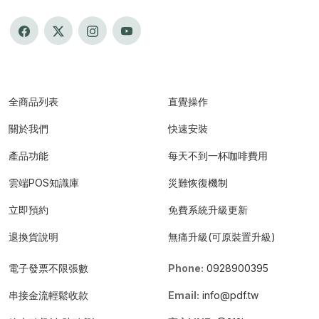
全商品列表
直覺操作
關於我們
快速安裝
產品功能
每天不到一杯咖啡費用
雲端POS知識庫
災難恢復機制
立即預約
免費系統升級更新
退換貨說明
無痛升級(可原裝置升級)
電子發票不限張數
Phone:
0928900395
串接金流輕鬆收款
Email:
info@pdf.tw