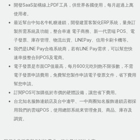
開發SaaS架構線上PDF工具，供世界各國使用，每月超過上萬
使用者。
最近幫台中知名牛軋糖連鎖，開發建置客製化ERP系統，量身訂
製所需系統及功能，整合串連 電子商務、新一代雲端 POS、電
子發票、庫存管理、物流出貨、LINEPay、信用卡刷卡機等。
我們是LINE Pay合格系統商，若有LINE Pay需求，可以幫您快
速串接整合到POS及電商。
電子發票是市面CP值最高，每月600元吃到飽不限張數，不需
電子發票申請費用，免費幫您製作申請電子發票文件，省下費用
幫您申請。
訂閱POS可加購低於市價的硬體設備，讓您省下費用。
台北知名服飾連鎖店及台中逢甲、一中商圈知名服飾連鎖店都採
用我們的雲端POS，使用總部系統來管理會員、商品、庫存及
調貨。