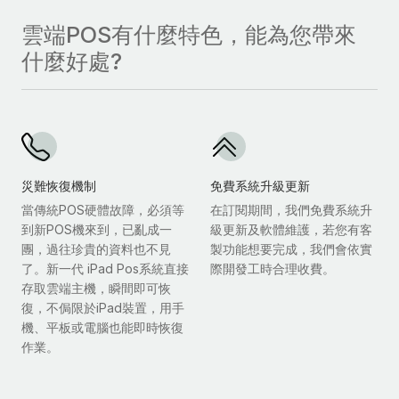
雲端POS有什麼特色，能為您帶來
什麼好處?
災難恢復機制
免費系統升級更新
當傳統POS硬體故障，必須等
在訂閱期間，我們免費系統升
到新POS機來到，已亂成一
級更新及軟體維護，若您有客
團，過往珍貴的資料也不見
製功能想要完成，我們會依實
了。新一代 iPad Pos系統直接
際開發工時合理收費。
存取雲端主機，瞬間即可恢
復，不侷限於iPad裝置，用手
機、平板或電腦也能即時恢復
作業。