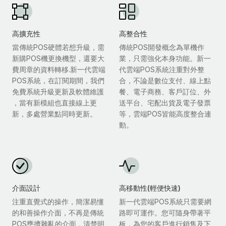
高擴充性
高整合性
當傳統POS硬體若想升級，需
傳統POS開發概念為單機作
新購POS機更換機型，還要大
業，只需強化本身功能。新一
費周章的資料轉移.新一代雲端
代雲端POS系統注重對外整
POS系統，在訂閱期間，我們
合，不論是數位支付、線上點
免費系統升級更新及軟體維護
餐、電子商務、客戶訂位、外
，當有新模組也直接線上更
送平台、宅配出貨及電子發票
新，多處營業點同時更新。
等，雲端POS皆能高度整合連
動。
介面設計
高移動性(輕便快速)
注重直覺式的操作，簡潔易懂
新一代雲端POS系統只需要網
的和善操作介面，不再是傳統
路即可運作。您可隨身帶著平
POS壅擠雜亂的介面，清楚明
板，為您的客戶進行銷售及下