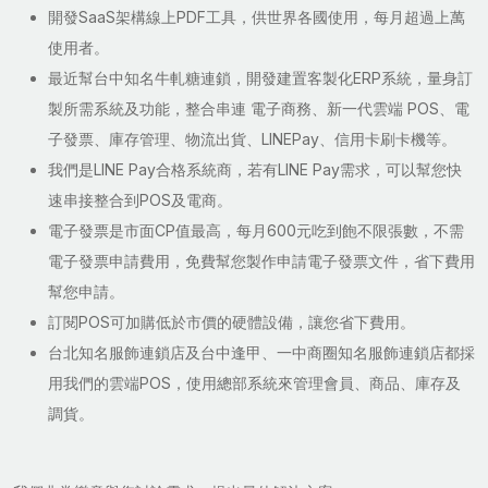
開發SaaS架構線上PDF工具，供世界各國使用，每月超過上萬
使用者。
最近幫台中知名牛軋糖連鎖，開發建置客製化ERP系統，量身訂
製所需系統及功能，整合串連 電子商務、新一代雲端 POS、電
子發票、庫存管理、物流出貨、LINEPay、信用卡刷卡機等。
我們是LINE Pay合格系統商，若有LINE Pay需求，可以幫您快
速串接整合到POS及電商。
電子發票是市面CP值最高，每月600元吃到飽不限張數，不需
電子發票申請費用，免費幫您製作申請電子發票文件，省下費用
幫您申請。
訂閱POS可加購低於市價的硬體設備，讓您省下費用。
台北知名服飾連鎖店及台中逢甲、一中商圈知名服飾連鎖店都採
用我們的雲端POS，使用總部系統來管理會員、商品、庫存及
調貨。