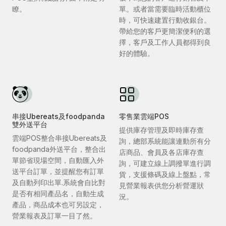
瞭。
單。或者當需要臨時活動櫃位
時，可快速建置行動收銀台。
帶給您的客戶更簡潔便利的選
擇，客戶及工作人員都得到良
好的體驗。
串接Ubereats及foodpanda
零售業雲端POS
雙外送平台
提供庫存管理及即時庫存查
雲端POS整合串接Ubereats及
詢，總部系統能讓連動所有分
foodpanda外送平台，整合出
店商品、會員及各店庫存查
單節省現場空間，自動匯入外
詢，可建立線上調撥單進行調
送平台訂單，並提醒您有訂單
貨，支援條碼及線上盤點，常
及自動列印出單.系統會自比對
見營業報表供您分析營運狀
是否有相同產品名，自動生成
況。
產品，商品成本也可另設定，
營業報表及訂單一目了然。