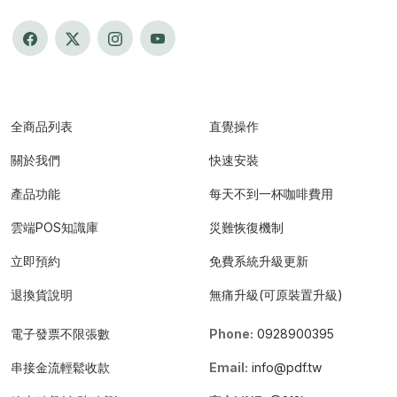
全商品列表
直覺操作
關於我們
快速安裝
產品功能
每天不到一杯咖啡費用
雲端POS知識庫
災難恢復機制
立即預約
免費系統升級更新
退換貨說明
無痛升級(可原裝置升級)
電子發票不限張數
Phone:
0928900395
串接金流輕鬆收款
Email:
info@pdf.tw