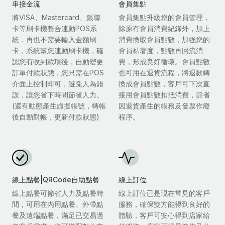
串接金流
會員集點
將VISA、Mastercard、銀聯
會員集點升級您的會員管理，
卡等刷卡機整合連動POS系
除原有會員消費紀錄外，加上
統，再也不需要輸入金額刷
消費換取會員點數，加強您的
卡，系統幫您連動刷卡機，確
會員黏著度，點數再回流消
認您有收到款項後，自動變更
費，形成良好循環。會員點數
訂單付款狀態，您只需在POS
也可用在退貨流程，將退款轉
介面上控制即可，避免人為錯
換成會員點數，客戶可下次直
誤，讓您省下時間節省人力。
接用會員點數扣抵消費，節省
(還有動態產生虛擬帳號，轉帳
因退貨產生的帳務及發票作廢
後自動對帳，更新付款狀態)
程序。
線上點餐|QRCode自助點餐
線上訂位
線上點餐可節省人力及點餐時
線上訂位已是現在常見的客戶
間，可用在內用點餐、外帶點
服務，確保雙方能得到良好的
餐及遠端點餐，滿足已交易過
體驗，客戶可安心得到店家給