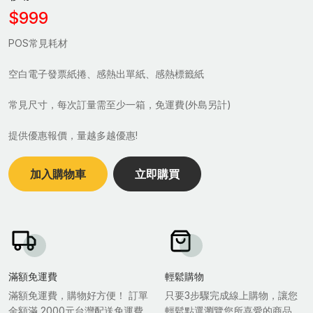
$999
POS常見耗材
空白電子發票紙捲、感熱出單紙、感熱標籤紙
常見尺寸，每次訂量需至少一箱，免運費(外島另計)
提供優惠報價，量越多越優惠!
加入購物車
立即購買
滿額免運費
輕鬆購物
滿額免運費，購物好方便！ 訂單
只要3步驟完成線上購物，讓您
金額滿 2000元台灣配送免運費.
輕鬆點選瀏覽您所喜愛的商品，