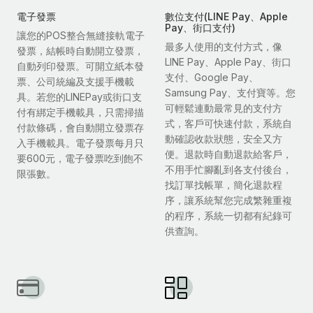
電子發票
數位支付(LINE Pay、Apple
Pay、街口支付)
讓您的POS整合無縫接軌電子
最多人使用的支付方式，像
發票，結帳時自動開立發票，
LINE Pay、Apple Pay、街口
自動列印發票。可開立紙本發
支付、Google Pay、
票、公司統編及支援手機載
Samsung Pay、支付寶等。您
具。若您的LINEPay或街口支
可輕鬆連動最常見的支付方
付有綁定手機載具，只需掃描
式，客戶可快速付款，系統自
付款條碼，會自動開立發票存
動確認收款狀態，安全又方
入手機載具。電子發票每月只
便。退款時自動退款給客戶，
要600元，電子發票吃到飽不
不用手忙腳亂到各支付後台，
限張數。
找訂單找帳單，簡化退款程
序，讓系統幫您完成繁雜重複
的程序，系統一切都有紀錄可
供查詢。