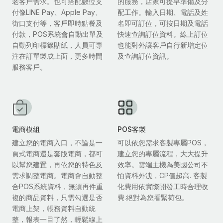
老客戶需求。也可搭配數位支
的服務，店家可提早準備及分
付像LINE Pay、Apple Pay、
配工作。輸入日期、電話及姓
街口支付等，客戶即時點餐及
名即可訂位，可按日期及電話
付款，POS系統會自動出單及
快速查詢訂位資料。線上訂位
自動列印標籤貼紙，人員可專
也能對外讓客戶自行新增定位
注在訂單製成上面，更多時間
及查詢訂位資訊。
服務客戶。
電商模組
POS客製
建立您的電商入口，不論是一
可以依您需求客製專屬POS，
頁式電商還是套版電商，都可
建立您的專屬流程，大大提升
以幫您建置，再依您的特色及
效率。雲端主機為美國公司不
需求調整電商。電商會自動整
怕資料外洩，CP值超高. 客製
合POS系統資料，無須再件重
化費用依實際開發工時合理收
複的商品資料，只需勾選是否
費.絕對為您看緊荷包。
電商上架，帳務資料自動統
整，報表一目了然，輕鬆線上