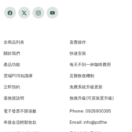
全商品列表
直覺操作
關於我們
快速安裝
產品功能
每天不到一杯咖啡費用
雲端POS知識庫
災難恢復機制
立即預約
免費系統升級更新
退換貨說明
無痛升級(可原裝置升級)
電子發票不限張數
Phone:
0928900395
串接金流輕鬆收款
Email:
info@pdf.tw