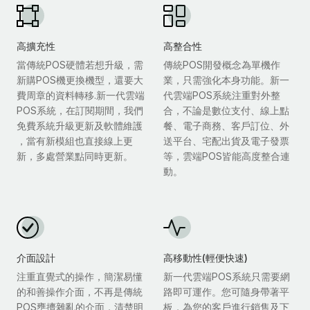
高擴充性
高整合性
當傳統POS硬體若想升級，需
傳統POS開發概念為單機作
新購POS機更換機型，還要大
業，只需強化本身功能。新一
費周章的資料轉移.新一代雲端
代雲端POS系統注重對外整
POS系統，在訂閱期間，我們
合，不論是數位支付、線上點
免費系統升級更新及軟體維護
餐、電子商務、客戶訂位、外
，當有新模組也直接線上更
送平台、宅配出貨及電子發票
新，多處營業點同時更新。
等，雲端POS皆能高度整合連
動。
介面設計
高移動性(輕便快速)
注重直覺式的操作，簡潔易懂
新一代雲端POS系統只需要網
的和善操作介面，不再是傳統
路即可運作。您可隨身帶著平
POS壅擠雜亂的介面，清楚明
板，為您的客戶進行銷售及下