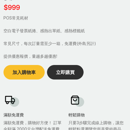
$999
POS常見耗材
空白電子發票紙捲、感熱出單紙、感熱標籤紙
常見尺寸，每次訂量需至少一箱，免運費(外島另計)
提供優惠報價，量越多越優惠!
加入購物車
立即購買
滿額免運費
輕鬆購物
滿額免運費，購物好方便！ 訂單
只要3步驟完成線上購物，讓您
金額滿 2000元台灣配送免運費.
輕鬆點選瀏覽您所喜愛的商品，