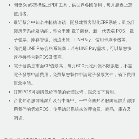
開發SaaS架構線上PDF工具，供世界各國使用，每月超過上萬
使用者。
最近幫台中知名牛軋糖連鎖，開發建置客製化ERP系統，量身訂
製所需系統及功能，整合串連 電子商務、新一代雲端 POS、電
子發票、庫存管理、物流出貨、LINEPay、信用卡刷卡機等。
我們是LINE Pay合格系統商，若有LINE Pay需求，可以幫您快
速串接整合到POS及電商。
電子發票是市面CP值最高，每月600元吃到飽不限張數，不需
電子發票申請費用，免費幫您製作申請電子發票文件，省下費用
幫您申請。
訂閱POS可加購低於市價的硬體設備，讓您省下費用。
台北知名服飾連鎖店及台中逢甲、一中商圈知名服飾連鎖店都採
用我們的雲端POS，使用總部系統來管理會員、商品、庫存及
調貨。