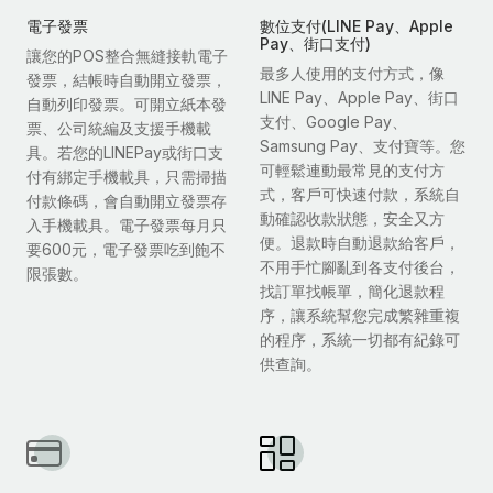
電子發票
數位支付(LINE Pay、Apple
Pay、街口支付)
讓您的POS整合無縫接軌電子
最多人使用的支付方式，像
發票，結帳時自動開立發票，
LINE Pay、Apple Pay、街口
自動列印發票。可開立紙本發
支付、Google Pay、
票、公司統編及支援手機載
Samsung Pay、支付寶等。您
具。若您的LINEPay或街口支
可輕鬆連動最常見的支付方
付有綁定手機載具，只需掃描
式，客戶可快速付款，系統自
付款條碼，會自動開立發票存
動確認收款狀態，安全又方
入手機載具。電子發票每月只
便。退款時自動退款給客戶，
要600元，電子發票吃到飽不
不用手忙腳亂到各支付後台，
限張數。
找訂單找帳單，簡化退款程
序，讓系統幫您完成繁雜重複
的程序，系統一切都有紀錄可
供查詢。