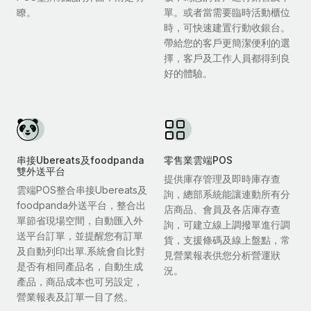
瞭。
單。或者當需要臨時活動櫃位
時，可快速建置行動收銀台。
帶給您的客戶更簡潔便利的選
擇，客戶及工作人員都得到良
好的體驗。
串接Ubereats及foodpanda
零售業雲端POS
雙外送平台
提供庫存管理及即時庫存查
雲端POS整合串接Ubereats及
詢，總部系統能讓連動所有分
foodpanda外送平台，整合出
店商品、會員及各店庫存查
單節省現場空間，自動匯入外
詢，可建立線上調撥單進行調
送平台訂單，並提醒您有訂單
貨，支援條碼及線上盤點，常
及自動列印出單.系統會自比對
見營業報表供您分析營運狀
是否有相同產品名，自動生成
況。
產品，商品成本也可另設定，
營業報表及訂單一目了然。