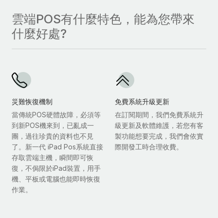
雲端POS有什麼特色，能為您帶來
什麼好處?
災難恢復機制
免費系統升級更新
當傳統POS硬體故障，必須等
在訂閱期間，我們免費系統升
到新POS機來到，已亂成一
級更新及軟體維護，若您有客
團，過往珍貴的資料也不見
製功能想要完成，我們會依實
了。新一代 iPad Pos系統直接
際開發工時合理收費。
存取雲端主機，瞬間即可恢
復，不侷限於iPad裝置，用手
機、平板或電腦也能即時恢復
作業。