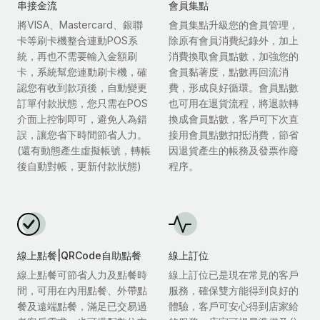
串接金流
會員集點
將VISA、Mastercard、銀聯
會員集點升級您的會員管理，
卡等刷卡機整合連動POS系
除原有會員消費紀錄外，加上
統，再也不需要輸入金額刷
消費換取會員點數，加強您的
卡，系統幫您連動刷卡機，確
會員黏著度，點數再回流消
認您有收到款項後，自動變更
費，形成良好循環。會員點數
訂單付款狀態，您只需在POS
也可用在退貨流程，將退款轉
介面上控制即可，避免人為錯
換成會員點數，客戶可下次直
誤，讓您省下時間節省人力。
接用會員點數扣抵消費，節省
(還有動態產生虛擬帳號，轉帳
因退貨產生的帳務及發票作廢
後自動對帳，更新付款狀態)
程序。
線上點餐|QRCode自助點餐
線上訂位
線上點餐可節省人力及點餐時
線上訂位已是現在常見的客戶
間，可用在內用點餐、外帶點
服務，確保雙方能得到良好的
餐及遠端點餐，滿足已交易過
體驗，客戶可安心得到店家給