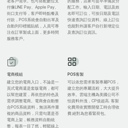
老客戶需求。也可搭配數位支
的服務，店家可提早準備及分
付像LINE Pay、Apple Pay、
配工作。輸入日期、電話及姓
街口支付等，客戶即時點餐及
名即可訂位，可按日期及電話
付款，POS系統會自動出單及
快速查詢訂位資料。線上訂位
自動列印標籤貼紙，人員可專
也能對外讓客戶自行新增定位
注在訂單製成上面，更多時間
及查詢訂位資訊。
服務客戶。
電商模組
POS客製
建立您的電商入口，不論是一
可以依您需求客製專屬POS，
頁式電商還是套版電商，都可
建立您的專屬流程，大大提升
以幫您建置，再依您的特色及
效率。雲端主機為美國公司不
需求調整電商。電商會自動整
怕資料外洩，CP值超高. 客製
合POS系統資料，無須再件重
化費用依實際開發工時合理收
複的商品資料，只需勾選是否
費.絕對為您看緊荷包。
電商上架，帳務資料自動統
整，報表一目了然，輕鬆線上