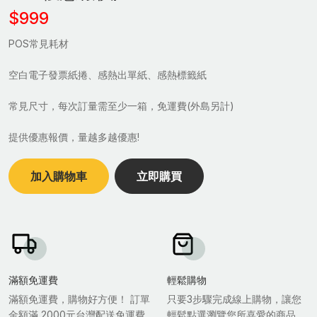
$999
POS常見耗材
空白電子發票紙捲、感熱出單紙、感熱標籤紙
常見尺寸，每次訂量需至少一箱，免運費(外島另計)
提供優惠報價，量越多越優惠!
加入購物車
立即購買
滿額免運費
輕鬆購物
滿額免運費，購物好方便！ 訂單
只要3步驟完成線上購物，讓您
金額滿 2000元台灣配送免運費.
輕鬆點選瀏覽您所喜愛的商品，