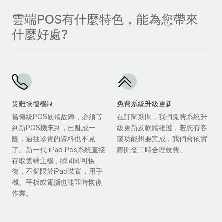
雲端POS有什麼特色，能為您帶來
什麼好處?
災難恢復機制
免費系統升級更新
當傳統POS硬體故障，必須等
在訂閱期間，我們免費系統升
到新POS機來到，已亂成一
級更新及軟體維護，若您有客
團，過往珍貴的資料也不見
製功能想要完成，我們會依實
了。新一代 iPad Pos系統直接
際開發工時合理收費。
存取雲端主機，瞬間即可恢
復，不侷限於iPad裝置，用手
機、平板或電腦也能即時恢復
作業。