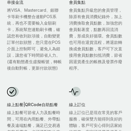
串接金流
會員集點
將VISA、Mastercard、銀聯
會員集點升級您的會員管理，
卡等刷卡機整合連動POS系
除原有會員消費紀錄外，加上
統，再也不需要輸入金額刷
消費換取會員點數，加強您的
卡，系統幫您連動刷卡機，確
會員黏著度，點數再回流消
認您有收到款項後，自動變更
費，形成良好循環。會員點數
訂單付款狀態，您只需在POS
也可用在退貨流程，將退款轉
介面上控制即可，避免人為錯
換成會員點數，客戶可下次直
誤，讓您省下時間節省人力。
接用會員點數扣抵消費，節省
(還有動態產生虛擬帳號，轉帳
因退貨產生的帳務及發票作廢
後自動對帳，更新付款狀態)
程序。
線上點餐|QRCode自助點餐
線上訂位
線上點餐可節省人力及點餐時
線上訂位已是現在常見的客戶
間，可用在內用點餐、外帶點
服務，確保雙方能得到良好的
餐及遠端點餐，滿足已交易過
體驗，客戶可安心得到店家給