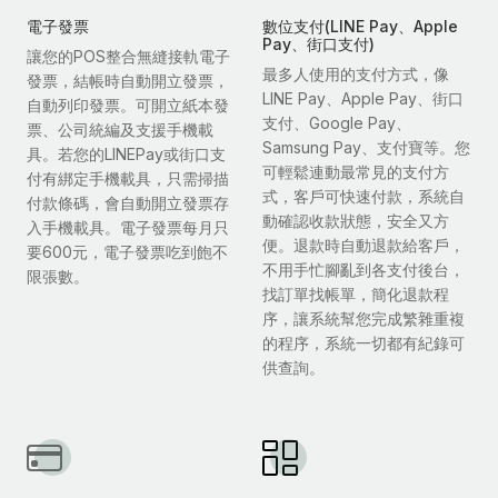
電子發票
數位支付(LINE Pay、Apple
Pay、街口支付)
讓您的POS整合無縫接軌電子
最多人使用的支付方式，像
發票，結帳時自動開立發票，
LINE Pay、Apple Pay、街口
自動列印發票。可開立紙本發
支付、Google Pay、
票、公司統編及支援手機載
Samsung Pay、支付寶等。您
具。若您的LINEPay或街口支
可輕鬆連動最常見的支付方
付有綁定手機載具，只需掃描
式，客戶可快速付款，系統自
付款條碼，會自動開立發票存
動確認收款狀態，安全又方
入手機載具。電子發票每月只
便。退款時自動退款給客戶，
要600元，電子發票吃到飽不
不用手忙腳亂到各支付後台，
限張數。
找訂單找帳單，簡化退款程
序，讓系統幫您完成繁雜重複
的程序，系統一切都有紀錄可
供查詢。