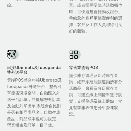
瞭。
單。或者當需要臨時活動櫃位
時，可快速建置行動收銀台。
帶給您的客戶更簡潔便利的選
擇，客戶及工作人員都得到良
好的體驗。
串接Ubereats及foodpanda
零售業雲端POS
雙外送平台
提供庫存管理及即時庫存查
雲端POS整合串接Ubereats及
詢，總部系統能讓連動所有分
foodpanda外送平台，整合出
店商品、會員及各店庫存查
單節省現場空間，自動匯入外
詢，可建立線上調撥單進行調
送平台訂單，並提醒您有訂單
貨，支援條碼及線上盤點，常
及自動列印出單.系統會自比對
見營業報表供您分析營運狀
是否有相同產品名，自動生成
況。
產品，商品成本也可另設定，
營業報表及訂單一目了然。