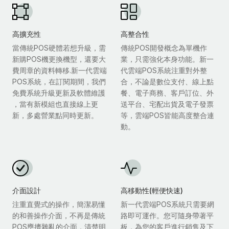
高擴充性
高整合性
當傳統POS硬體若想升級，需
傳統POS開發概念為單機作
新購POS機更換機型，還要大
業，只需強化本身功能。新一
費周章的資料轉移.新一代雲端
代雲端POS系統注重對外整
POS系統，在訂閱期間，我們
合，不論是數位支付、線上點
免費系統升級更新及軟體維護
餐、電子商務、客戶訂位、外
，當有新模組也直接線上更
送平台、宅配出貨及電子發票
新，多處營業點同時更新。
等，雲端POS皆能高度整合連
動。
介面設計
高移動性(輕便快速)
注重直覺式的操作，簡潔易懂
新一代雲端POS系統只需要網
的和善操作介面，不再是傳統
路即可運作。您可隨身帶著平
POS壅擠雜亂的介面，清楚明
板，為您的客戶進行銷售及下