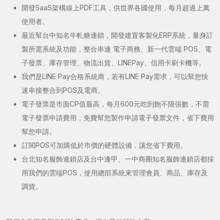
開發SaaS架構線上PDF工具，供世界各國使用，每月超過上萬
使用者。
最近幫台中知名牛軋糖連鎖，開發建置客製化ERP系統，量身訂
製所需系統及功能，整合串連 電子商務、新一代雲端 POS、電
子發票、庫存管理、物流出貨、LINEPay、信用卡刷卡機等。
我們是LINE Pay合格系統商，若有LINE Pay需求，可以幫您快
速串接整合到POS及電商。
電子發票是市面CP值最高，每月600元吃到飽不限張數，不需
電子發票申請費用，免費幫您製作申請電子發票文件，省下費用
幫您申請。
訂閱POS可加購低於市價的硬體設備，讓您省下費用。
台北知名服飾連鎖店及台中逢甲、一中商圈知名服飾連鎖店都採
用我們的雲端POS，使用總部系統來管理會員、商品、庫存及
調貨。