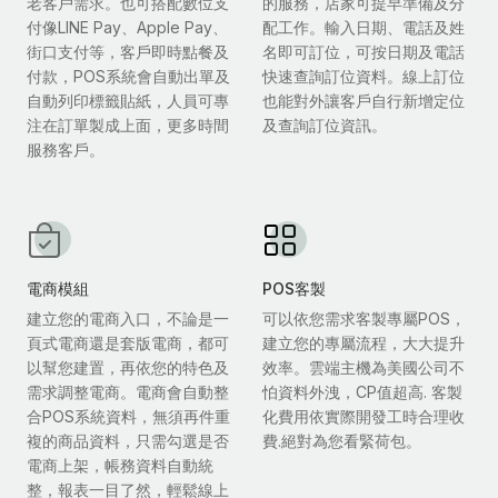
老客戶需求。也可搭配數位支
的服務，店家可提早準備及分
付像LINE Pay、Apple Pay、
配工作。輸入日期、電話及姓
街口支付等，客戶即時點餐及
名即可訂位，可按日期及電話
付款，POS系統會自動出單及
快速查詢訂位資料。線上訂位
自動列印標籤貼紙，人員可專
也能對外讓客戶自行新增定位
注在訂單製成上面，更多時間
及查詢訂位資訊。
服務客戶。
電商模組
POS客製
建立您的電商入口，不論是一
可以依您需求客製專屬POS，
頁式電商還是套版電商，都可
建立您的專屬流程，大大提升
以幫您建置，再依您的特色及
效率。雲端主機為美國公司不
需求調整電商。電商會自動整
怕資料外洩，CP值超高. 客製
合POS系統資料，無須再件重
化費用依實際開發工時合理收
複的商品資料，只需勾選是否
費.絕對為您看緊荷包。
電商上架，帳務資料自動統
整，報表一目了然，輕鬆線上