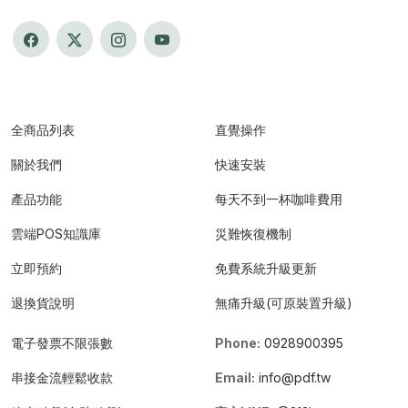
全商品列表
直覺操作
關於我們
快速安裝
產品功能
每天不到一杯咖啡費用
雲端POS知識庫
災難恢復機制
立即預約
免費系統升級更新
退換貨說明
無痛升級(可原裝置升級)
電子發票不限張數
Phone:
0928900395
串接金流輕鬆收款
Email:
info@pdf.tw