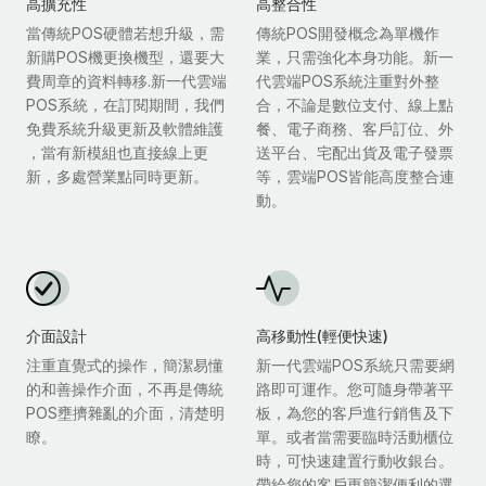
高擴充性
高整合性
當傳統POS硬體若想升級，需
傳統POS開發概念為單機作
新購POS機更換機型，還要大
業，只需強化本身功能。新一
費周章的資料轉移.新一代雲端
代雲端POS系統注重對外整
POS系統，在訂閱期間，我們
合，不論是數位支付、線上點
免費系統升級更新及軟體維護
餐、電子商務、客戶訂位、外
，當有新模組也直接線上更
送平台、宅配出貨及電子發票
新，多處營業點同時更新。
等，雲端POS皆能高度整合連
動。
介面設計
高移動性(輕便快速)
注重直覺式的操作，簡潔易懂
新一代雲端POS系統只需要網
的和善操作介面，不再是傳統
路即可運作。您可隨身帶著平
POS壅擠雜亂的介面，清楚明
板，為您的客戶進行銷售及下
瞭。
單。或者當需要臨時活動櫃位
時，可快速建置行動收銀台。
帶給您的客戶更簡潔便利的選