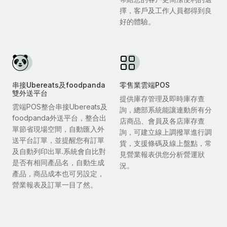
擇，客戶及工作人員都得到良
好的體驗。
串接Ubereats及foodpanda
零售業雲端POS
雙外送平台
提供庫存管理及即時庫存查
雲端POS整合串接Ubereats及
詢，總部系統能讓連動所有分
foodpanda外送平台，整合出
店商品、會員及各店庫存查
單節省現場空間，自動匯入外
詢，可建立線上調撥單進行調
送平台訂單，並提醒您有訂單
貨，支援條碼及線上盤點，常
及自動列印出單.系統會自比對
見營業報表供您分析營運狀
是否有相同產品名，自動生成
況。
產品，商品成本也可另設定，
營業報表及訂單一目了然。