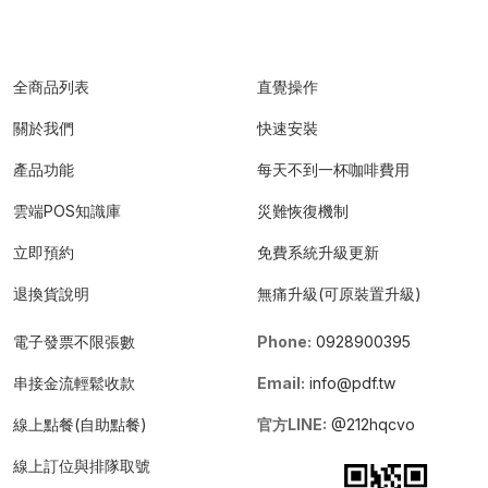
全商品列表
直覺操作
關於我們
快速安裝
產品功能
每天不到一杯咖啡費用
雲端POS知識庫
災難恢復機制
立即預約
免費系統升級更新
退換貨說明
無痛升級(可原裝置升級)
電子發票不限張數
Phone:
0928900395
串接金流輕鬆收款
Email:
info@pdf.tw
線上點餐(自助點餐)
官方LINE:
@212hqcvo
線上訂位與排隊取號