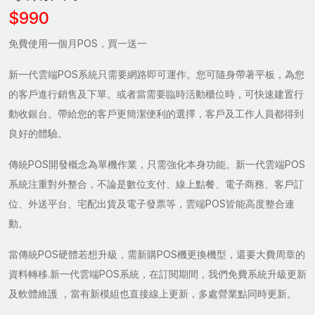
$990
免費使用一個月POS，買一送一
新一代雲端POS系統只需要網路即可運作。您可隨身帶著平板，為您
的客戶進行銷售及下單。或者當需要臨時活動櫃位時，可快速建置行
動收銀台。帶給您的客戶更簡潔便利的選擇，客戶及工作人員都得到
良好的體驗。
傳統POS開發概念為單機作業，只需強化本身功能。新一代雲端POS
系統注重對外整合，不論是數位支付、線上點餐、電子商務、客戶訂
位、外送平台、宅配出貨及電子發票等，雲端POS皆能高度整合連
動。
當傳統POS硬體若想升級，需新購POS機更換機型，還要大費周章的
資料轉移.新一代雲端POS系統，在訂閱期間，我們免費系統升級更新
及軟體維護 ，當有新模組也直接線上更新，多處營業點同時更新。