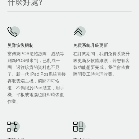
什麼好處?
災難恢復機制
免費系統升級更新
當傳統POS硬體故障，必須等
在訂閱期間，我們免費系統升
到新POS機來到，已亂成一
級更新及軟體維護，若您有客
團，過往珍貴的資料也不見
製功能想要完成，我們會依實
了。新一代 iPad Pos系統直接
際開發工時合理收費。
存取雲端主機，瞬間即可恢
復，不侷限於iPad裝置，用手
機、平板或電腦也能即時恢復
作業。