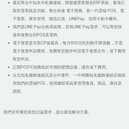
最近幫台中知名牛軋糖連鎖，開發建置客製化ERP系統，量身訂
製所需系統及功能，整合串連 電子商務、新一代雲端 POS、電
子發票、庫存管理、物流出貨、LINEPay、信用卡刷卡機等。
我們是LINE Pay合格系統商，若有LINE Pay需求，可以幫您快
速串接整合到POS及電商。
電子發票是市面CP值最高，每月600元吃到飽不限張數，不需
電子發票申請費用，免費幫您製作申請電子發票文件，省下費用
幫您申請。
訂閱POS可加購低於市價的硬體設備，讓您省下費用。
台北知名服飾連鎖店及台中逢甲、一中商圈知名服飾連鎖店都採
用我們的雲端POS，使用總部系統來管理會員、商品、庫存及
調貨。
我們非常樂意與您討論需求，提出最佳解決方案。