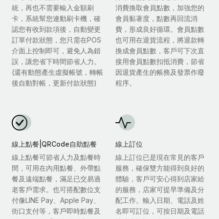
統，再也不需要輸入金額刷
消費換取會員點數，加強您的
卡，系統幫您連動刷卡機，確
會員黏著度，點數再回流消
認您有收到款項後，自動變更
費，形成良好循環。會員點數
訂單付款狀態，您只需在POS
也可用在退貨流程，將退款轉
介面上控制即可，避免人為錯
換成會員點數，客戶可下次直
誤，讓您省下時間節省人力。
接用會員點數扣抵消費，節省
(還有動態產生虛擬帳號，轉帳
因退貨產生的帳務及發票作廢
後自動對帳，更新付款狀態)
程序。
線上點餐|QRCode自助點餐
線上訂位
線上點餐可節省人力及點餐時
線上訂位已是現在常見的客戶
間，可用在內用點餐、外帶點
服務，確保雙方能得到良好的
餐及遠端點餐，滿足已交易過
體驗，客戶可安心得到店家給
老客戶需求。也可搭配數位支
的服務，店家可提早準備及分
付像LINE Pay、Apple Pay、
配工作。輸入日期、電話及姓
街口支付等，客戶即時點餐及
名即可訂位，可按日期及電話