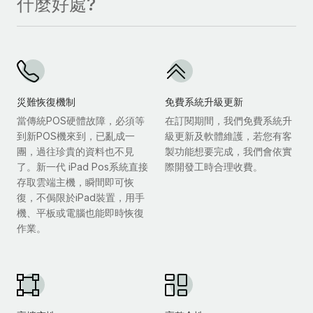
什麼好處?
災難恢復機制
免費系統升級更新
當傳統POS硬體故障，必須等
在訂閱期間，我們免費系統升
到新POS機來到，已亂成一
級更新及軟體維護，若您有客
團，過往珍貴的資料也不見
製功能想要完成，我們會依實
了。新一代 iPad Pos系統直接
際開發工時合理收費。
存取雲端主機，瞬間即可恢
復，不侷限於iPad裝置，用手
機、平板或電腦也能即時恢復
作業。