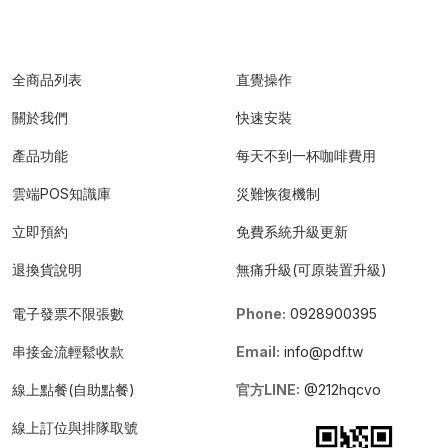
全商品列表
直覺操作
關於我們
快速安裝
產品功能
每天不到一杯咖啡費用
雲端POS知識庫
災難恢復機制
立即預約
免費系統升級更新
退換貨說明
無痛升級(可原裝置升級)
電子發票不限張數
Phone:
0928900395
串接金流輕鬆收款
Email:
info@pdf.tw
線上點餐(自助點餐)
官方LINE:
@212hqcvo
線上訂位與排隊取號