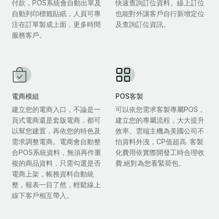
付款，POS系統會自動出單及
快速查詢訂位資料。線上訂位
自動列印標籤貼紙，人員可專
也能對外讓客戶自行新增定位
注在訂單製成上面，更多時間
及查詢訂位資訊。
服務客戶。
電商模組
POS客製
建立您的電商入口，不論是一
可以依您需求客製專屬POS，
頁式電商還是套版電商，都可
建立您的專屬流程，大大提升
以幫您建置，再依您的特色及
效率。雲端主機為美國公司不
需求調整電商。電商會自動整
怕資料外洩，CP值超高. 客製
合POS系統資料，無須再件重
化費用依實際開發工時合理收
複的商品資料，只需勾選是否
費.絕對為您看緊荷包。
電商上架，帳務資料自動統
整，報表一目了然，輕鬆線上
線下客戶相互帶入。