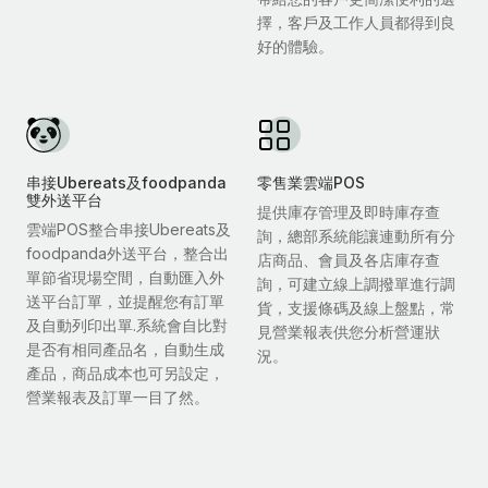
擇，客戶及工作人員都得到良
好的體驗。
串接Ubereats及foodpanda
零售業雲端POS
雙外送平台
提供庫存管理及即時庫存查
雲端POS整合串接Ubereats及
詢，總部系統能讓連動所有分
foodpanda外送平台，整合出
店商品、會員及各店庫存查
單節省現場空間，自動匯入外
詢，可建立線上調撥單進行調
送平台訂單，並提醒您有訂單
貨，支援條碼及線上盤點，常
及自動列印出單.系統會自比對
見營業報表供您分析營運狀
是否有相同產品名，自動生成
況。
產品，商品成本也可另設定，
營業報表及訂單一目了然。