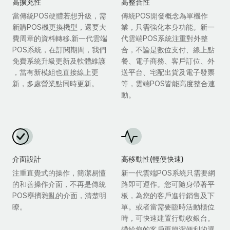
高擴充性
高整合性
當傳統POS硬體若想升級，需
傳統POS開發概念為單機作
新購POS機更換機型，還要大
業，只需強化本身功能。新一
費周章的資料轉移.新一代雲端
代雲端POS系統注重對外整
POS系統，在訂閱期間，我們
合，不論是數位支付、線上點
免費系統升級更新及軟體維護
餐、電子商務、客戶訂位、外
，當有新模組也直接線上更
送平台、宅配出貨及電子發票
新，多處營業點同時更新。
等，雲端POS皆能高度整合連
動。
介面設計
高移動性(輕便快速)
注重直覺式的操作，簡潔易懂
新一代雲端POS系統只需要網
的和善操作介面，不再是傳統
路即可運作。您可隨身帶著平
POS壅擠雜亂的介面，清楚明
板，為您的客戶進行銷售及下
瞭。
單。或者當需要臨時活動櫃位
時，可快速建置行動收銀台。
帶給您的客戶更簡潔便利的選