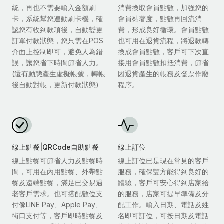
統，再也不需要輸入金額刷
消費換取會員點數，加強您的
卡，系統幫您連動刷卡機，確
會員黏著度，點數再回流消
認您有收到款項後，自動變更
費，形成良好循環。會員點數
訂單付款狀態，您只需在POS
也可用在退貨流程，將退款轉
介面上控制即可，避免人為錯
換成會員點數，客戶可下次直
誤，讓您省下時間節省人力。
接用會員點數扣抵消費，節省
(還有動態產生虛擬帳號，轉帳
因退貨產生的帳務及發票作廢
後自動對帳，更新付款狀態)
程序。
線上點餐|QRCode自助點餐
線上訂位
線上點餐可節省人力及點餐時
線上訂位已是現在常見的客戶
間，可用在內用點餐、外帶點
服務，確保雙方能得到良好的
餐及遠端點餐，滿足已交易過
體驗，客戶可安心得到店家給
老客戶需求。也可搭配數位支
的服務，店家可提早準備及分
付像LINE Pay、Apple Pay、
配工作。輸入日期、電話及姓
街口支付等，客戶即時點餐及
名即可訂位，可按日期及電話