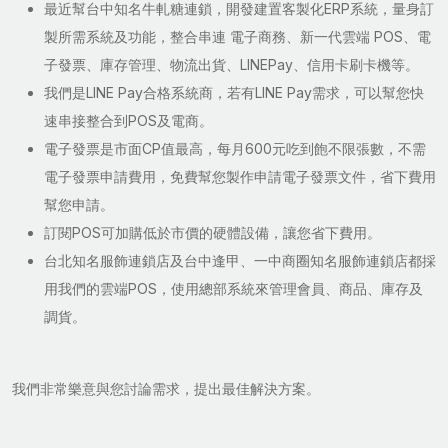
最近幫台中知名牛軋糖連鎖，開發建置客製化ERP系統，量身訂
製所需系統及功能，整合串連 電子商務、新一代雲端 POS、電
子發票、庫存管理、物流出貨、LINEPay、信用卡刷卡機等。
我們是LINE Pay合格系統商，若有LINE Pay需求，可以幫您快
速串接整合到POS及電商。
電子發票是市面CP值最高，每月600元吃到飽不限張數，不需
電子發票申請費用，免費幫您製作申請電子發票文件，省下費用
幫您申請。
訂閱POS可加購低於市價的硬體設備，讓您省下費用。
台北知名服飾連鎖店及台中逢甲、一中商圈知名服飾連鎖店都採
用我們的雲端POS，使用總部系統來管理會員、商品、庫存及
調貨。
我們非常樂意與您討論需求，提出最佳解決方案。