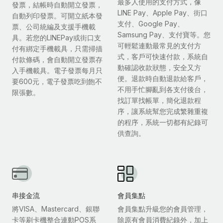
最多人使用的支付方式，像
發票，結帳時自動開立發票，
LINE Pay、Apple Pay、街口
自動列印發票。可開立紙本發
支付、Google Pay、
票、公司統編及支援手機載
Samsung Pay、支付寶等。您
具。若您的LINEPay或街口支
可輕鬆連動最常見的支付方
付有綁定手機載具，只需掃描
式，客戶可快速付款，系統自
付款條碼，會自動開立發票存
動確認收款狀態，安全又方
入手機載具。電子發票每月只
便。退款時自動退款給客戶，
要600元，電子發票吃到飽不
不用手忙腳亂到各支付後台，
限張數。
找訂單找帳單，簡化退款程
序，讓系統幫您完成繁雜重複
的程序，系統一切都有紀錄可
供查詢。
串接金流
會員集點
將VISA、Mastercard、銀聯
會員集點升級您的會員管理，
卡等刷卡機整合連動POS系
除原有會員消費紀錄外，加上