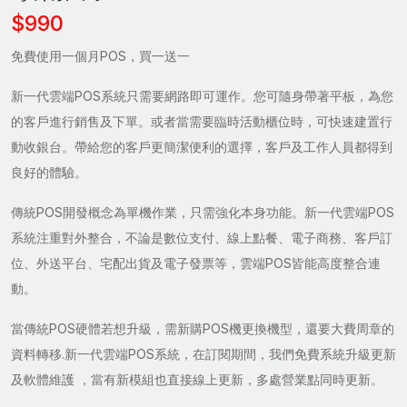
$990
免費使用一個月POS，買一送一
新一代雲端POS系統只需要網路即可運作。您可隨身帶著平板，為您
的客戶進行銷售及下單。或者當需要臨時活動櫃位時，可快速建置行
動收銀台。帶給您的客戶更簡潔便利的選擇，客戶及工作人員都得到
良好的體驗。
傳統POS開發概念為單機作業，只需強化本身功能。新一代雲端POS
系統注重對外整合，不論是數位支付、線上點餐、電子商務、客戶訂
位、外送平台、宅配出貨及電子發票等，雲端POS皆能高度整合連
動。
當傳統POS硬體若想升級，需新購POS機更換機型，還要大費周章的
資料轉移.新一代雲端POS系統，在訂閱期間，我們免費系統升級更新
及軟體維護 ，當有新模組也直接線上更新，多處營業點同時更新。