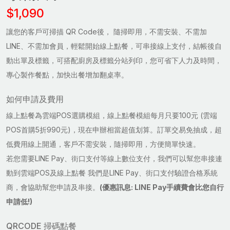
$1,090
讓您的客戶可掃描 QR Code後， 隨掃即用，不需安裝、不需加
LINE、不需加會員，輕鬆開始線上點餐，可串接線上支付，結帳後自
動出單及標籤，可搭配廚房及標籤分站列印，您可省下人力及時間，
專心製作餐點，加快出餐增加翻桌率。
如何申請及費用
線上點餐為雲端POS選購模組，線上點餐模組每月只要100元 (雲端
POS首購5折990元)，現在申辦相當超值划算。訂單交易免抽成，超
低費用線上開通，客戶不需安裝，隨掃即用，方便簡單快速。
若您需要LINE Pay、街口支付等線上數位支付，我們可以幫您串接連
動到雲端POS及線上點餐 我們是LINE Pay、街口支付驗證合格系統
商，會協助幫您申請及串接。
(優惠訊息: LINE Pay手續費會比您自行
申請低!)
QRCODE 掃碼點餐