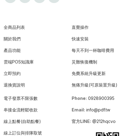
全商品列表
直覺操作
關於我們
快速安裝
產品功能
每天不到一杯咖啡費用
雲端POS知識庫
災難恢復機制
立即預約
免費系統升級更新
退換貨說明
無痛升級(可原裝置升級)
電子發票不限張數
Phone:
0928900395
串接金流輕鬆收款
Email:
info@pdf.tw
線上點餐(自助點餐)
官方LINE:
@212hqcvo
線上訂位與排隊取號