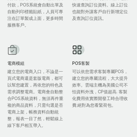
付款，POS系統會自動出單及
快速查詢訂位資料。線上訂位
自動列印標籤貼紙，人員可專
也能對外讓客戶自行新增定位
注在訂單製成上面，更多時間
及查詢訂位資訊。
服務客戶。
電商模組
POS客製
建立您的電商入口，不論是一
可以依您需求客製專屬POS，
頁式電商還是套版電商，都可
建立您的專屬流程，大大提升
以幫您建置，再依您的特色及
效率。雲端主機為美國公司不
需求調整電商。電商會自動整
怕資料外洩，CP值超高. 客製
合POS系統資料，無須再件重
化費用依實際開發工時合理收
複的商品資料，只需勾選是否
費.絕對為您看緊荷包。
電商上架，帳務資料自動統
整，報表一目了然，輕鬆線上
線下客戶相互帶入。