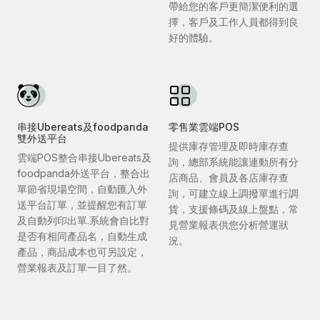
帶給您的客戶更簡潔便利的選
擇，客戶及工作人員都得到良
好的體驗。
串接Ubereats及foodpanda
零售業雲端POS
雙外送平台
提供庫存管理及即時庫存查
雲端POS整合串接Ubereats及
詢，總部系統能讓連動所有分
foodpanda外送平台，整合出
店商品、會員及各店庫存查
單節省現場空間，自動匯入外
詢，可建立線上調撥單進行調
送平台訂單，並提醒您有訂單
貨，支援條碼及線上盤點，常
及自動列印出單.系統會自比對
見營業報表供您分析營運狀
是否有相同產品名，自動生成
況。
產品，商品成本也可另設定，
營業報表及訂單一目了然。