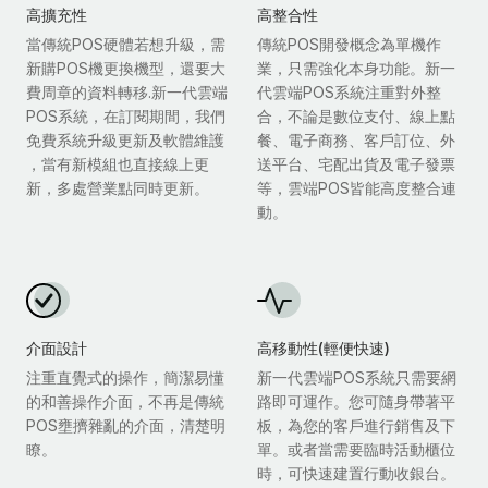
高擴充性
高整合性
當傳統POS硬體若想升級，需
傳統POS開發概念為單機作
新購POS機更換機型，還要大
業，只需強化本身功能。新一
費周章的資料轉移.新一代雲端
代雲端POS系統注重對外整
POS系統，在訂閱期間，我們
合，不論是數位支付、線上點
免費系統升級更新及軟體維護
餐、電子商務、客戶訂位、外
，當有新模組也直接線上更
送平台、宅配出貨及電子發票
新，多處營業點同時更新。
等，雲端POS皆能高度整合連
動。
介面設計
高移動性(輕便快速)
注重直覺式的操作，簡潔易懂
新一代雲端POS系統只需要網
的和善操作介面，不再是傳統
路即可運作。您可隨身帶著平
POS壅擠雜亂的介面，清楚明
板，為您的客戶進行銷售及下
瞭。
單。或者當需要臨時活動櫃位
時，可快速建置行動收銀台。