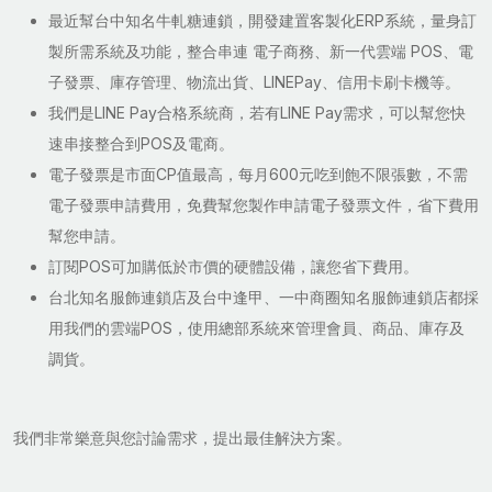
最近幫台中知名牛軋糖連鎖，開發建置客製化ERP系統，量身訂
製所需系統及功能，整合串連 電子商務、新一代雲端 POS、電
子發票、庫存管理、物流出貨、LINEPay、信用卡刷卡機等。
我們是LINE Pay合格系統商，若有LINE Pay需求，可以幫您快
速串接整合到POS及電商。
電子發票是市面CP值最高，每月600元吃到飽不限張數，不需
電子發票申請費用，免費幫您製作申請電子發票文件，省下費用
幫您申請。
訂閱POS可加購低於市價的硬體設備，讓您省下費用。
台北知名服飾連鎖店及台中逢甲、一中商圈知名服飾連鎖店都採
用我們的雲端POS，使用總部系統來管理會員、商品、庫存及
調貨。
我們非常樂意與您討論需求，提出最佳解決方案。