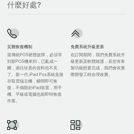
什麼好處?
災難恢復機制
免費系統升級更新
當傳統POS硬體故障，必須等
在訂閱期間，我們免費系統升
到新POS機來到，已亂成一
級更新及軟體維護，若您有客
團，過往珍貴的資料也不見
製功能想要完成，我們會依實
了。新一代 iPad Pos系統直接
際開發工時合理收費。
存取雲端主機，瞬間即可恢
復，不侷限於iPad裝置，用手
機、平板或電腦也能即時恢復
作業。