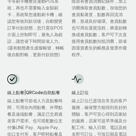
卡等刷卡機整合連動POS系
除原有會員消費紀錄外，加上
統，再也不需要輸入金額刷
消費換取會員點數，加強您的
卡，系統幫您連動刷卡機，確
會員黏著度，點數再回流消
認您有收到款項後，自動變更
費，形成良好循環。會員點數
訂單付款狀態，您只需在POS
也可用在退貨流程，將退款轉
介面上控制即可，避免人為錯
換成會員點數，客戶可下次直
誤，讓您省下時間節省人力。
接用會員點數扣抵消費，節省
(還有動態產生虛擬帳號，轉帳
因退貨產生的帳務及發票作廢
後自動對帳，更新付款狀態)
程序。
線上點餐|QRCode自助點餐
線上訂位
線上點餐可節省人力及點餐時
線上訂位已是現在常見的客戶
間，可用在內用點餐、外帶點
服務，確保雙方能得到良好的
餐及遠端點餐，滿足已交易過
體驗，客戶可安心得到店家給
老客戶需求。也可搭配數位支
的服務，店家可提早準備及分
付像LINE Pay、Apple Pay、
配工作。輸入日期、電話及姓
街口支付等，客戶即時點餐及
名即可訂位，可按日期及電話