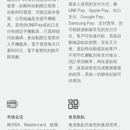
最多人使用的支付方式，像
發票，結帳時自動開立發票，
LINE Pay、Apple Pay、街口
自動列印發票。可開立紙本發
支付、Google Pay、
票、公司統編及支援手機載
Samsung Pay、支付寶等。您
具。若您的LINEPay或街口支
可輕鬆連動最常見的支付方
付有綁定手機載具，只需掃描
式，客戶可快速付款，系統自
付款條碼，會自動開立發票存
動確認收款狀態，安全又方
入手機載具。電子發票每月只
便。退款時自動退款給客戶，
要600元，電子發票吃到飽不
不用手忙腳亂到各支付後台，
限張數。
找訂單找帳單，簡化退款程
序，讓系統幫您完成繁雜重複
的程序，系統一切都有紀錄可
供查詢。
串接金流
會員集點
將VISA、Mastercard、銀聯
會員集點升級您的會員管理，