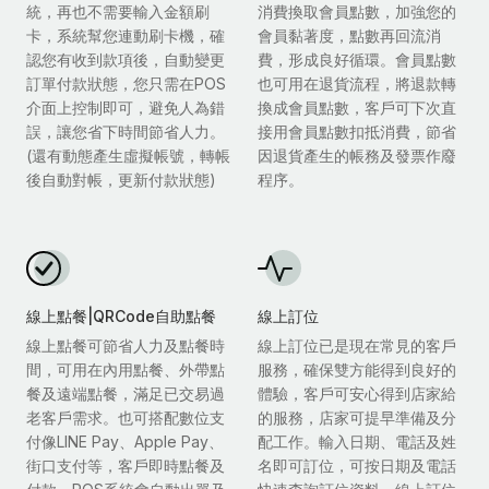
統，再也不需要輸入金額刷
消費換取會員點數，加強您的
卡，系統幫您連動刷卡機，確
會員黏著度，點數再回流消
認您有收到款項後，自動變更
費，形成良好循環。會員點數
訂單付款狀態，您只需在POS
也可用在退貨流程，將退款轉
介面上控制即可，避免人為錯
換成會員點數，客戶可下次直
誤，讓您省下時間節省人力。
接用會員點數扣抵消費，節省
(還有動態產生虛擬帳號，轉帳
因退貨產生的帳務及發票作廢
後自動對帳，更新付款狀態)
程序。
線上點餐|QRCode自助點餐
線上訂位
線上點餐可節省人力及點餐時
線上訂位已是現在常見的客戶
間，可用在內用點餐、外帶點
服務，確保雙方能得到良好的
餐及遠端點餐，滿足已交易過
體驗，客戶可安心得到店家給
老客戶需求。也可搭配數位支
的服務，店家可提早準備及分
付像LINE Pay、Apple Pay、
配工作。輸入日期、電話及姓
街口支付等，客戶即時點餐及
名即可訂位，可按日期及電話