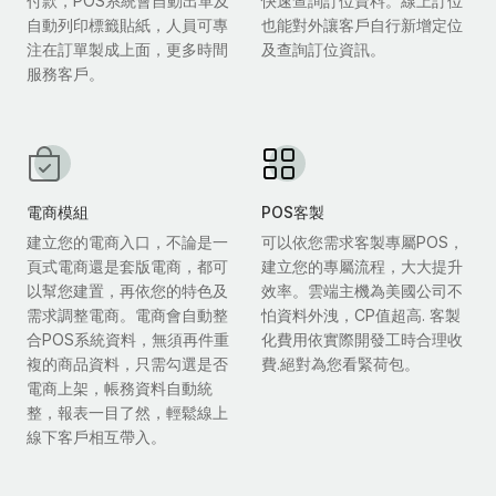
付款，POS系統會自動出單及
快速查詢訂位資料。線上訂位
自動列印標籤貼紙，人員可專
也能對外讓客戶自行新增定位
注在訂單製成上面，更多時間
及查詢訂位資訊。
服務客戶。
電商模組
POS客製
建立您的電商入口，不論是一
可以依您需求客製專屬POS，
頁式電商還是套版電商，都可
建立您的專屬流程，大大提升
以幫您建置，再依您的特色及
效率。雲端主機為美國公司不
需求調整電商。電商會自動整
怕資料外洩，CP值超高. 客製
合POS系統資料，無須再件重
化費用依實際開發工時合理收
複的商品資料，只需勾選是否
費.絕對為您看緊荷包。
電商上架，帳務資料自動統
整，報表一目了然，輕鬆線上
線下客戶相互帶入。