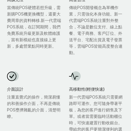
當傳統POS硬體若想升級，需
傳統POS開發概念為單機作
新購POS機更換機型，還要大
業，只需強化本身功能。新一
費周章的資料轉移.新一代雲端
代雲端POS系統注重對外整
POS系統，在訂閱期間，我們
合，不論是數位支付、線上點
免費系統升級更新及軟體維護
餐、電子商務、客戶訂位、外
，當有新模組也直接線上更
送平台、宅配出貨及電子發票
新，多處營業點同時更新。
等，雲端POS皆能高度整合連
動。
介面設計
高移動性(輕便快速)
注重直覺式的操作，簡潔易懂
新一代雲端POS系統只需要網
的和善操作介面，不再是傳統
路即可運作。您可隨身帶著平
POS壅擠雜亂的介面，清楚明
板，為您的客戶進行銷售及下
瞭。
單。或者當需要臨時活動櫃位
時，可快速建置行動收銀台。
帶給您的客戶更簡潔便利的選