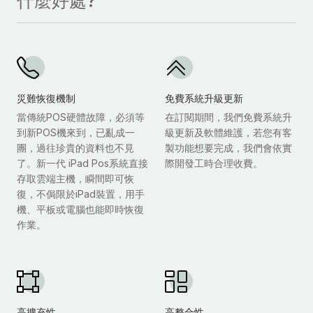
什麼好處?
災難恢復機制
免費系統升級更新
當傳統POS硬體故障，必須等
在訂閱期間，我們免費系統升
到新POS機來到，已亂成一
級更新及軟體維護，若您有客
團，過往珍貴的資料也不見
製功能想要完成，我們會依實
了。新一代 iPad Pos系統直接
際開發工時合理收費。
存取雲端主機，瞬間即可恢
復，不侷限於iPad裝置，用手
機、平板或電腦也能即時恢復
作業。
高擴充性
高整合性