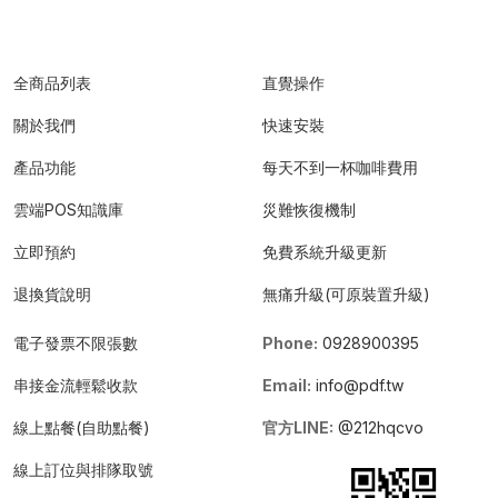
全商品列表
直覺操作
關於我們
快速安裝
產品功能
每天不到一杯咖啡費用
雲端POS知識庫
災難恢復機制
立即預約
免費系統升級更新
退換貨說明
無痛升級(可原裝置升級)
電子發票不限張數
Phone:
0928900395
串接金流輕鬆收款
Email:
info@pdf.tw
線上點餐(自助點餐)
官方LINE:
@212hqcvo
線上訂位與排隊取號