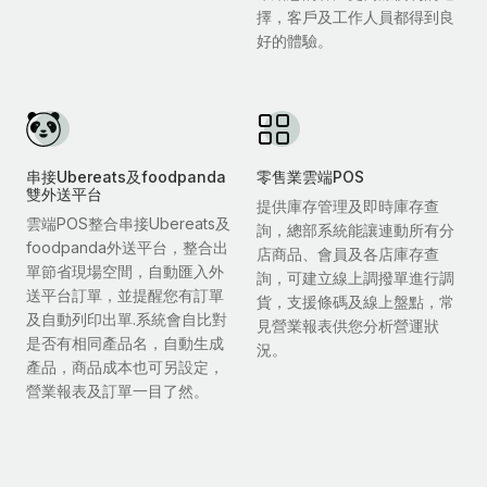
擇，客戶及工作人員都得到良
好的體驗。
串接Ubereats及foodpanda
零售業雲端POS
雙外送平台
提供庫存管理及即時庫存查
雲端POS整合串接Ubereats及
詢，總部系統能讓連動所有分
foodpanda外送平台，整合出
店商品、會員及各店庫存查
單節省現場空間，自動匯入外
詢，可建立線上調撥單進行調
送平台訂單，並提醒您有訂單
貨，支援條碼及線上盤點，常
及自動列印出單.系統會自比對
見營業報表供您分析營運狀
是否有相同產品名，自動生成
況。
產品，商品成本也可另設定，
營業報表及訂單一目了然。