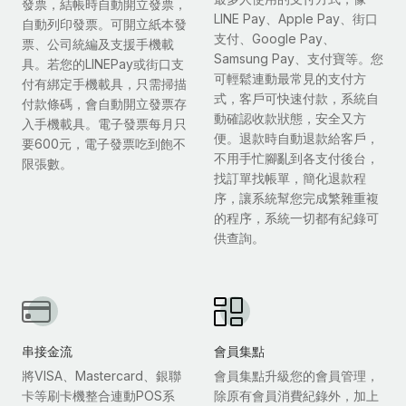
發票，結帳時自動開立發票，
LINE Pay、Apple Pay、街口
自動列印發票。可開立紙本發
支付、Google Pay、
票、公司統編及支援手機載
Samsung Pay、支付寶等。您
具。若您的LINEPay或街口支
可輕鬆連動最常見的支付方
付有綁定手機載具，只需掃描
式，客戶可快速付款，系統自
付款條碼，會自動開立發票存
動確認收款狀態，安全又方
入手機載具。電子發票每月只
便。退款時自動退款給客戶，
要600元，電子發票吃到飽不
不用手忙腳亂到各支付後台，
限張數。
找訂單找帳單，簡化退款程
序，讓系統幫您完成繁雜重複
的程序，系統一切都有紀錄可
供查詢。
串接金流
會員集點
將VISA、Mastercard、銀聯
會員集點升級您的會員管理，
卡等刷卡機整合連動POS系
除原有會員消費紀錄外，加上