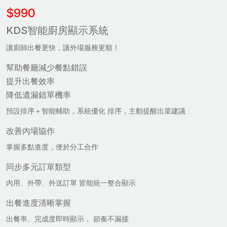
$990
KDS智能廚房顯示系統
讓廚師出餐更快，讓外場服務更順！
幫助餐廳減少餐點錯誤
提升出餐效率
降低遺漏錯單機率
預設排序＋智能輔助，系統優化 排序，主動提醒出菜建議
改善內場協作
掌握多點進度，便於分工合作
同步多元訂單類型
內用、外帶、外送訂單 皆能統一整合顯示
出餐進度清晰掌握
出餐率、完成度即時顯示， 節奏不漏接