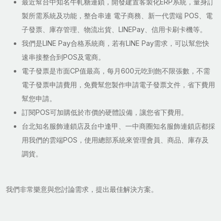
最近幫台中知名牛軋糖連鎖，開發建置客製化ERP系統，量身訂
製所需系統及功能，整合串連 電子商務、新一代雲端 POS、電
子發票、庫存管理、物流出貨、LINEPay、信用卡刷卡機等。
我們是LINE Pay合格系統商，若有LINE Pay需求，可以幫您快
速串接整合到POS及電商。
電子發票是市面CP值最高，每月600元吃到飽不限張數，不需
電子發票申請費用，免費幫您製作申請電子發票文件，省下費用
幫您申請。
訂閱POS可加購低於市價的硬體設備，讓您省下費用。
台北知名服飾連鎖店及台中逢甲、一中商圈知名服飾連鎖店都採
用我們的雲端POS，使用總部系統來管理會員、商品、庫存及
調貨。
我們非常樂意與您討論需求，提出最佳解決方案。