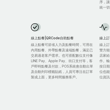
序，讓
統一切
線上點餐|QRCode自助點餐
線上訂
線上點餐可節省人力及點餐時間，可用在
線上訂
內用點餐、外帶點餐及遠端點餐，滿足已
雙方能
交易過老客戶需求。也可搭配數位支付像
店家給
LINE Pay、Apple Pay、街口支付等，客
作。輸
戶即時點餐及付款，POS系統會自動出單
按日期
及自動列印標籤貼紙，人員可專注在訂單
位也能
製成上面，更多時間服務客戶。
位資訊