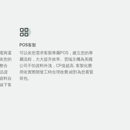
POS客製
電商還
可以依您需求客製專屬POS，建立您的專
依您的
屬流程，大大提升效率。雲端主機為美國
整合
公司不怕資料外洩，CP值超高. 客製化費
商品資
用依實際開發工時合理收費.絕對為您看緊
資料自
荷包。
線下客