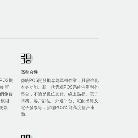
高整合性
POS機
傳統POS開發概念為單機作業，只需強化
移.新一
本身功能。新一代雲端POS系統注重對外
我們免費
整合，不論是數位支付、線上點餐、電子
新模組
商務、客戶訂位、外送平台、宅配出貨及
更新。
電子發票等，雲端POS皆能高度整合連
動。