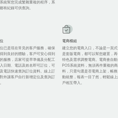
系統幫您完成繁雜重複的程序，系
都有紀錄可供查詢。
位
電商模組
位已是現在常見的客戶服務，確保
建立您的電商入口，不論是一頁式
得到良好的體驗，客戶可安心得到
是套版電商，都可以幫您建置，再
的服務，店家可提早準備及分配工
特色及需求調整電商。電商會自動
入日期、電話及姓名即可訂位，可
POS系統資料，無須再件重複的
及電話快速查詢訂位資料。線上訂
料，只需勾選是否電商上架，帳務
對外讓客戶自行新增定位及查詢訂
動統整，報表一目了然，輕鬆線上
。
戶相互帶入。