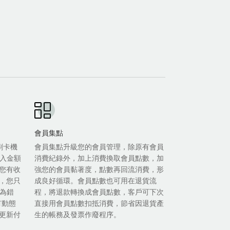
會員集點
等刷卡機
會員集點升級您的會員管理，除原有會員
輸入金額
消費紀錄外，加上消費換取會員點數，加
您有收
強您的會員黏著度，點數再回流消費，形
，您只
成良好循環。會員點數也可用在退貨流
人為錯
程，將退款轉換成會員點數，客戶可下次
有動態
直接用會員點數扣抵消費，節省因退貨產
更新付
生的帳務及發票作廢程序。