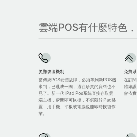
雲端POS有什麼特色
災難恢復機制
免費系
當傳統POS硬體故障，必須等到新POS機
在訂閱
來到，已亂成一團，過往珍貴的資料也不
體維護
見了。新一代 iPad Pos系統直接存取雲
會依實
端主機，瞬間即可恢復，不侷限於iPad裝
置，用手機、平板或電腦也能即時恢復作
業。