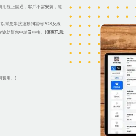
費用線上開通，客戶不需安裝，隨
們可以幫您串接連動到雲端POS及線
，會協助幫您申請及串接。
(優惠訊息:
用費用。)