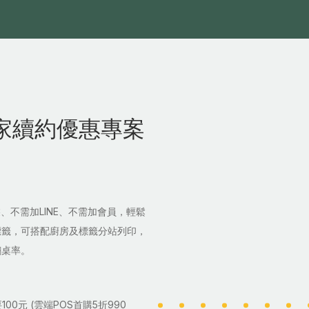
家續約優惠專案
裝、不需加LINE、不需加會員，輕鬆
標籤，可搭配廚房及標籤分站列印，
翻桌率。
0元 (雲端POS首購5折990