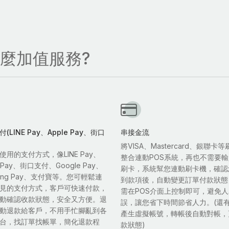
什麼加值服務?
(LINE Pay、Apple Pay、街口
串接金流
將VISA、Mastercard、銀聯卡
使用的支付方式，像LINE Pay、
整合連動POS系統，再也不需要
e Pay、街口支付、Google Pay、
刷卡，系統幫您連動刷卡機，確認
sung Pay、支付寶等。您可輕鬆連
到款項後，自動變更訂單付款狀態
見的支付方式，客戶可快速付款，
需在POS介面上控制即可，避免
動確認收款狀態，安全又方便。退
誤，讓您省下時間節省人力。(還
動退款給客戶，不用手忙腳亂到各
產生虛擬帳號，轉帳後自動對帳，
台，找訂單找帳單，簡化退款程
款狀態)