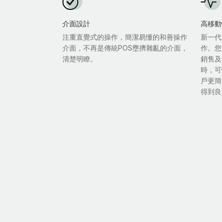
介面設計
高移動
注重直覺式的操作，簡潔易懂的和善操作
新一代
介面，不再是傳統POS壅擠雜亂的介面，
作。您
清楚明瞭。
銷售及
時，可
戶更簡
得到良