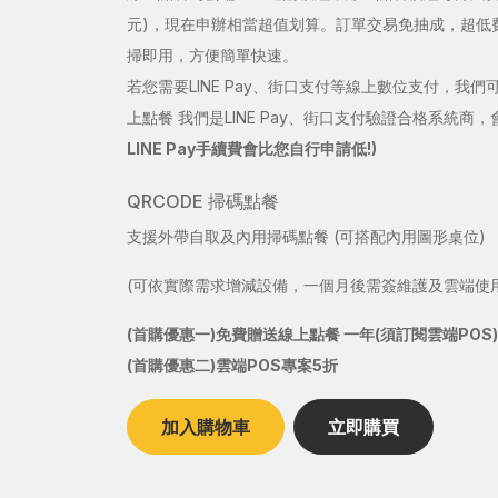
元)，現在申辦相當超值划算。訂單交易免抽成，超低
掃即用，方便簡單快速。
若您需要LINE Pay、街口支付等線上數位支付，我
上點餐 我們是LINE Pay、街口支付驗證合格系統商
LINE Pay手續費會比您自行申請低!)
QRCODE 掃碼點餐
支援外帶自取及內用掃碼點餐 (可搭配內用圖形桌位)
(可依實際需求增減設備，一個月後需簽維護及雲端使
(首購優惠一)免費贈送線上點餐 一年(須訂閱雲端POS)
(首購優惠二)雲端POS專案5折
加入購物車
立即購買