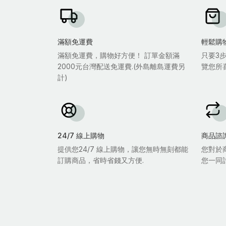
滿額免運費
輕鬆購
滿額免運費，購物好方便！ 訂單金額滿
只要3
2000元台灣配送免運費.(外島離島運費另
覽您所
計)
24/7 線上購物
商品諮
提供您24/7 線上購物，讓您無時無刻都能
您對於
訂購商品，省時省錢又方便.
您一同