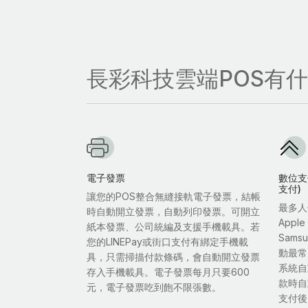
長彩科技雲端POS有
電子發票
數位支付
支付)
讓您的POS整合無縫接軌電子發票，結帳
最多人
時自動開立發票，自動列印發票。可開立
Appl
紙本發票、公司統編及支援手機載具。若
Sam
您的LINEPay或街口支付有綁定手機載
動最常
具，只需掃描付款條碼，會自動開立發票
系統自
存入手機載具。電子發票每月只要600
款時自
元，電子發票吃到飽不限張數。
支付後