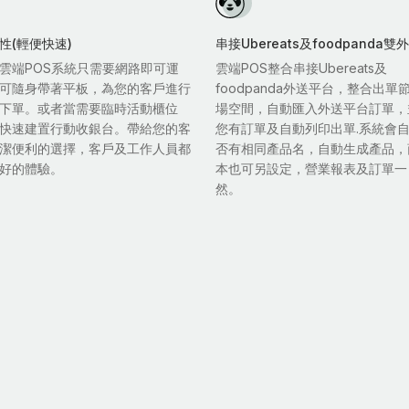
性(輕便快速)
串接Ubereats及foodpanda
雲端POS系統只需要網路即可運
雲端POS整合串接Ubereats及
可隨身帶著平板，為您的客戶進行
foodpanda外送平台，整合出單
下單。或者當需要臨時活動櫃位
場空間，自動匯入外送平台訂單，
快速建置行動收銀台。帶給您的客
您有訂單及自動列印出單.系統會
潔便利的選擇，客戶及工作人員都
否有相同產品名，自動生成產品，
好的體驗。
本也可另設定，營業報表及訂單一
然。