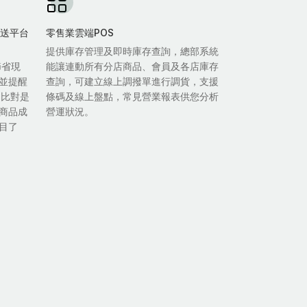
雙外送平台
零售業雲端POS
提供庫存管理及即時庫存查詢，總部系統
節省現
能讓連動所有分店商品、會員及各店庫存
並提醒
查詢，可建立線上調撥單進行調貨，支援
自比對是
條碼及線上盤點，常見營業報表供您分析
商品成
營運狀況。
目了