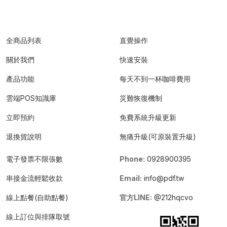
全商品列表
直覺操作
關於我們
快速安裝
產品功能
每天不到一杯咖啡費用
雲端POS知識庫
災難恢復機制
立即預約
免費系統升級更新
退換貨說明
無痛升級(可原裝置升級)
電子發票不限張數
Phone:
0928900395
串接金流輕鬆收款
Email:
info@pdf.tw
線上點餐(自助點餐)
官方LINE:
@212hqcvo
線上訂位與排隊取號