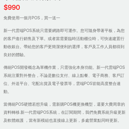
$990
免費使用一個月POS，買一送一
新一代雲端POS系統只需要網路即可運作。您可隨身帶著平板，為您
的客戶進行銷售及下單。或者當需要臨時活動櫃位時，可快速建置行
動收銀台。帶給您的客戶更簡潔便利的選擇，客戶及工作人員都得到
良好的體驗。
傳統POS開發概念為單機作業，只需強化本身功能。新一代雲端POS
系統注重對外整合，不論是數位支付、線上點餐、電子商務、客戶訂
位、外送平台、宅配出貨及電子發票等，雲端POS皆能高度整合連
動。
當傳統POS硬體若想升級，需新購POS機更換機型，還要大費周章的
資料轉移.新一代雲端POS系統，在訂閱期間，我們免費系統升級更新
及軟體維護 ，當有新模組也直接線上更新，多處營業點同時更新。