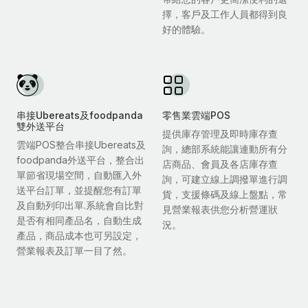
擇，客戶及工作人員都得到良
好的體驗。
串接Ubereats及foodpanda
零售業雲端POS
雙外送平台
提供庫存管理及即時庫存查
雲端POS整合串接Ubereats及
詢，總部系統能讓連動所有分
foodpanda外送平台，整合出
店商品、會員及各店庫存查
單節省現場空間，自動匯入外
詢，可建立線上調撥單進行調
送平台訂單，並提醒您有訂單
貨，支援條碼及線上盤點，常
及自動列印出單.系統會自比對
見營業報表供您分析營運狀
是否有相同產品名，自動生成
況。
產品，商品成本也可另設定，
營業報表及訂單一目了然。