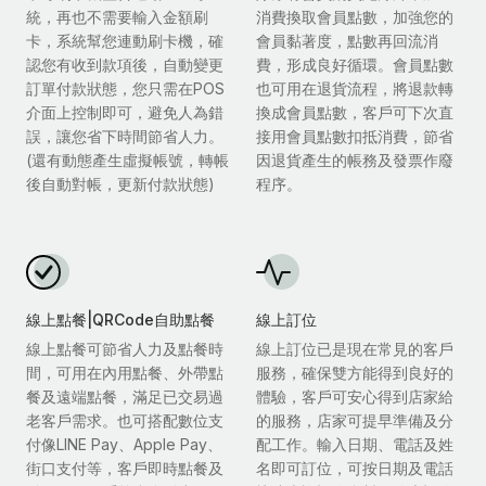
統，再也不需要輸入金額刷
消費換取會員點數，加強您的
卡，系統幫您連動刷卡機，確
會員黏著度，點數再回流消
認您有收到款項後，自動變更
費，形成良好循環。會員點數
訂單付款狀態，您只需在POS
也可用在退貨流程，將退款轉
介面上控制即可，避免人為錯
換成會員點數，客戶可下次直
誤，讓您省下時間節省人力。
接用會員點數扣抵消費，節省
(還有動態產生虛擬帳號，轉帳
因退貨產生的帳務及發票作廢
後自動對帳，更新付款狀態)
程序。
線上點餐|QRCode自助點餐
線上訂位
線上點餐可節省人力及點餐時
線上訂位已是現在常見的客戶
間，可用在內用點餐、外帶點
服務，確保雙方能得到良好的
餐及遠端點餐，滿足已交易過
體驗，客戶可安心得到店家給
老客戶需求。也可搭配數位支
的服務，店家可提早準備及分
付像LINE Pay、Apple Pay、
配工作。輸入日期、電話及姓
街口支付等，客戶即時點餐及
名即可訂位，可按日期及電話