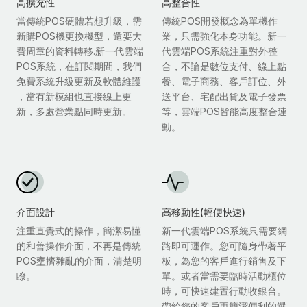
高擴充性
高整合性
當傳統POS硬體若想升級，需
傳統POS開發概念為單機作
新購POS機更換機型，還要大
業，只需強化本身功能。新一
費周章的資料轉移.新一代雲端
代雲端POS系統注重對外整
POS系統，在訂閱期間，我們
合，不論是數位支付、線上點
免費系統升級更新及軟體維護
餐、電子商務、客戶訂位、外
，當有新模組也直接線上更
送平台、宅配出貨及電子發票
新，多處營業點同時更新。
等，雲端POS皆能高度整合連
動。
介面設計
高移動性(輕便快速)
注重直覺式的操作，簡潔易懂
新一代雲端POS系統只需要網
的和善操作介面，不再是傳統
路即可運作。您可隨身帶著平
POS壅擠雜亂的介面，清楚明
板，為您的客戶進行銷售及下
瞭。
單。或者當需要臨時活動櫃位
時，可快速建置行動收銀台。
帶給您的客戶更簡潔便利的選