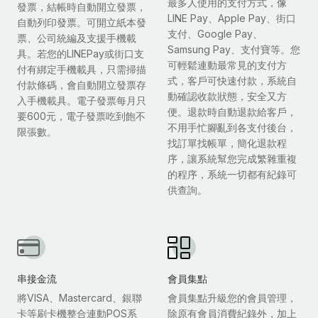
最多人使用的支付方式，像
發票，結帳時自動開立發票，
LINE Pay、Apple Pay、街口
自動列印發票。可開立紙本發
支付、Google Pay、
票、公司統編及支援手機載
Samsung Pay、支付寶等。您
具。若您的LINEPay或街口支
可輕鬆連動最常見的支付方
付有綁定手機載具，只需掃描
式，客戶可快速付款，系統自
付款條碼，會自動開立發票存
動確認收款狀態，安全又方
入手機載具。電子發票每月只
便。退款時自動退款給客戶，
要600元，電子發票吃到飽不
不用手忙腳亂到各支付後台，
限張數。
找訂單找帳單，簡化退款程
序，讓系統幫您完成繁雜重複
的程序，系統一切都有紀錄可
供查詢。
串接金流
會員集點
將VISA、Mastercard、銀聯
會員集點升級您的會員管理，
卡等刷卡機整合連動POS系
除原有會員消費紀錄外，加上