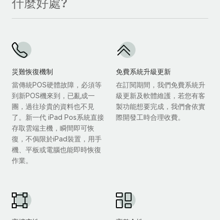
什麼好處?
災難恢復機制
免費系統升級更新
當傳統POS硬體故障，必須等
在訂閱期間，我們免費系統升
到新POS機來到，已亂成一
級更新及軟體維護，若您有客
團，過往珍貴的資料也不見
製功能想要完成，我們會依實
了。新一代 iPad Pos系統直接
際開發工時合理收費。
存取雲端主機，瞬間即可恢
復，不侷限於iPad裝置，用手
機、平板或電腦也能即時恢復
作業。