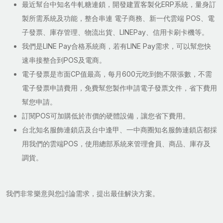
最近幫台中知名牛軋糖連鎖，開發建置客製化ERP系統，量身訂
製所需系統及功能，整合串連 電子商務、新一代雲端 POS、電
子發票、庫存管理、物流出貨、LINEPay、信用卡刷卡機等。
我們是LINE Pay合格系統商，若有LINE Pay需求，可以幫您快
速串接整合到POS及電商。
電子發票是市面CP值最高，每月600元吃到飽不限張數，不需
電子發票申請費用，免費幫您製作申請電子發票文件，省下費用
幫您申請。
訂閱POS可加購低於市價的硬體設備，讓您省下費用。
台北知名服飾連鎖店及台中逢甲、一中商圈知名服飾連鎖店都採
用我們的雲端POS，使用總部系統來管理會員、商品、庫存及
調貨。
我們非常樂意與您討論需求，提出最佳解決方案。