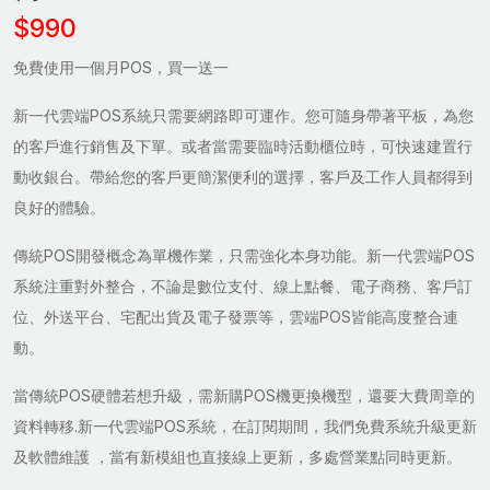
$990
免費使用一個月POS，買一送一
新一代雲端POS系統只需要網路即可運作。您可隨身帶著平板，為您
的客戶進行銷售及下單。或者當需要臨時活動櫃位時，可快速建置行
動收銀台。帶給您的客戶更簡潔便利的選擇，客戶及工作人員都得到
良好的體驗。
傳統POS開發概念為單機作業，只需強化本身功能。新一代雲端POS
系統注重對外整合，不論是數位支付、線上點餐、電子商務、客戶訂
位、外送平台、宅配出貨及電子發票等，雲端POS皆能高度整合連
動。
當傳統POS硬體若想升級，需新購POS機更換機型，還要大費周章的
資料轉移.新一代雲端POS系統，在訂閱期間，我們免費系統升級更新
及軟體維護 ，當有新模組也直接線上更新，多處營業點同時更新。