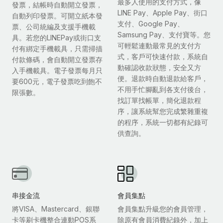
最多人使用的支付方式，像
發票，結帳時自動開立發票，
LINE Pay、Apple Pay、街口
自動列印發票。可開立紙本發
支付、Google Pay、
票、公司統編及支援手機載
Samsung Pay、支付寶等。您
具。若您的LINEPay或街口支
可輕鬆連動最常見的支付方
付有綁定手機載具，只需掃描
式，客戶可快速付款，系統自
付款條碼，會自動開立發票存
動確認收款狀態，安全又方
入手機載具。電子發票每月只
便。退款時自動退款給客戶，
要600元，電子發票吃到飽不
不用手忙腳亂到各支付後台，
限張數。
找訂單找帳單，簡化退款程
序，讓系統幫您完成繁雜重複
的程序，系統一切都有紀錄可
供查詢。
串接金流
會員集點
將VISA、Mastercard、銀聯
會員集點升級您的會員管理，
卡等刷卡機整合連動POS系
除原有會員消費紀錄外，加上