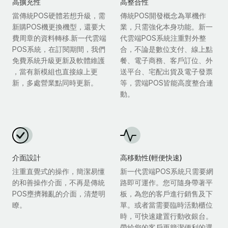
高擴充性
高整合性
當傳統POS硬體若想升級，需
傳統POS開發概念為單機作
新購POS機更換機型，還要大
業，只需強化本身功能。新一
費周章的資料轉移.新一代雲端
代雲端POS系統注重對外整
POS系統，在訂閱期間，我們
合，不論是數位支付、線上點
免費系統升級更新及軟體維護
餐、電子商務、客戶訂位、外
，當有新模組也直接線上更
送平台、宅配出貨及電子發票
新，多處營業點同時更新。
等，雲端POS皆能高度整合連
動。
介面設計
高移動性(輕便快速)
注重直覺式的操作，簡潔易懂
新一代雲端POS系統只需要網
的和善操作介面，不再是傳統
路即可運作。您可隨身帶著平
POS壅擠雜亂的介面，清楚明
板，為您的客戶進行銷售及下
瞭。
單。或者當需要臨時活動櫃位
時，可快速建置行動收銀台。
帶給您的客戶更簡潔便利的選