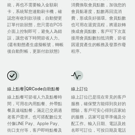
統，再也不需要輸入金額刷
消費換取會員點數，加強您的
卡，系統幫您連動刷卡機，確
會員黏著度，點數再回流消
認您有收到款項後，自動變更
費，形成良好循環。會員點數
訂單付款狀態，您只需在POS
也可用在退貨流程，將退款轉
介面上控制即可，避免人為錯
換成會員點數，客戶可下次直
誤，讓您省下時間節省人力。
接用會員點數扣抵消費，節省
(還有動態產生虛擬帳號，轉帳
因退貨產生的帳務及發票作廢
後自動對帳，更新付款狀態)
程序。
線上點餐|QRCode自助點餐
線上訂位
線上點餐可節省人力及點餐時
線上訂位已是現在常見的客戶
間，可用在內用點餐、外帶點
服務，確保雙方能得到良好的
餐及遠端點餐，滿足已交易過
體驗，客戶可安心得到店家給
老客戶需求。也可搭配數位支
的服務，店家可提早準備及分
付像LINE Pay、Apple Pay、
配工作。輸入日期、電話及姓
街口支付等，客戶即時點餐及
名即可訂位，可按日期及電話