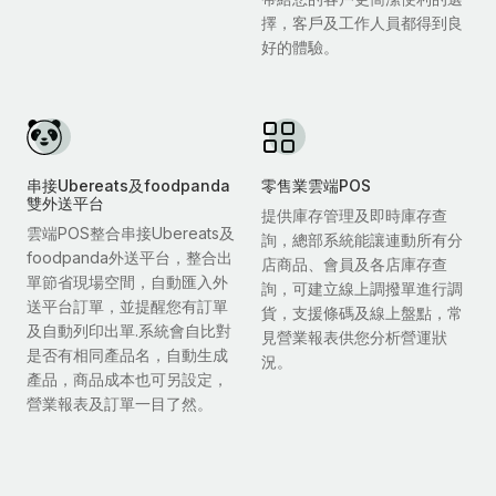
擇，客戶及工作人員都得到良
好的體驗。
串接Ubereats及foodpanda
零售業雲端POS
雙外送平台
提供庫存管理及即時庫存查
雲端POS整合串接Ubereats及
詢，總部系統能讓連動所有分
foodpanda外送平台，整合出
店商品、會員及各店庫存查
單節省現場空間，自動匯入外
詢，可建立線上調撥單進行調
送平台訂單，並提醒您有訂單
貨，支援條碼及線上盤點，常
及自動列印出單.系統會自比對
見營業報表供您分析營運狀
是否有相同產品名，自動生成
況。
產品，商品成本也可另設定，
營業報表及訂單一目了然。