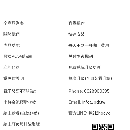
全商品列表
直覺操作
關於我們
快速安裝
產品功能
每天不到一杯咖啡費用
雲端POS知識庫
災難恢復機制
立即預約
免費系統升級更新
退換貨說明
無痛升級(可原裝置升級)
電子發票不限張數
Phone:
0928900395
串接金流輕鬆收款
Email:
info@pdf.tw
線上點餐(自助點餐)
官方LINE:
@212hqcvo
線上訂位與排隊取號