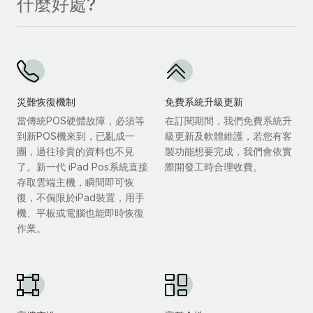
什麼好處?
災難恢復機制
免費系統升級更新
當傳統POS硬體故障，必須等
在訂閱期間，我們免費系統升
到新POS機來到，已亂成一
級更新及軟體維護，若您有客
團，過往珍貴的資料也不見
製功能想要完成，我們會依實
了。新一代 iPad Pos系統直接
際開發工時合理收費。
存取雲端主機，瞬間即可恢
復，不侷限於iPad裝置，用手
機、平板或電腦也能即時恢復
作業。