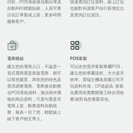
付款，POS系統會自動出單及
快速查詢訂位資料。線上訂位
自動列印標籤貼紙，人員可專
也能對外讓客戶自行新增定位
注在訂單製成上面，更多時間
及查詢訂位資訊。
服務客戶。
電商模組
POS客製
建立您的電商入口，不論是一
可以依您需求客製專屬POS，
頁式電商還是套版電商，都可
建立您的專屬流程，大大提升
以幫您建置，再依您的特色及
效率。雲端主機為美國公司不
需求調整電商。電商會自動整
怕資料外洩，CP值超高. 客製
合POS系統資料，無須再件重
化費用依實際開發工時合理收
複的商品資料，只需勾選是否
費.絕對為您看緊荷包。
電商上架，帳務資料自動統
整，報表一目了然，輕鬆線上
線下客戶相互帶入。