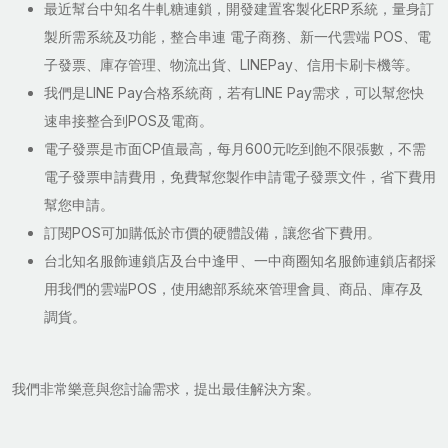
最近幫台中知名牛軋糖連鎖，開發建置客製化ERP系統，量身訂
製所需系統及功能，整合串連 電子商務、新一代雲端 POS、電
子發票、庫存管理、物流出貨、LINEPay、信用卡刷卡機等。
我們是LINE Pay合格系統商，若有LINE Pay需求，可以幫您快
速串接整合到POS及電商。
電子發票是市面CP值最高，每月600元吃到飽不限張數，不需
電子發票申請費用，免費幫您製作申請電子發票文件，省下費用
幫您申請。
訂閱POS可加購低於市價的硬體設備，讓您省下費用。
台北知名服飾連鎖店及台中逢甲、一中商圈知名服飾連鎖店都採
用我們的雲端POS，使用總部系統來管理會員、商品、庫存及
調貨。
我們非常樂意與您討論需求，提出最佳解決方案。