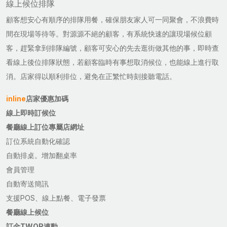
線上候位排隊
顧客想安心有順序的排隊用餐，確保朋友家人可一同聚會，不浪費時
間在現場等待等。對源源不絕的顧客，有系統快速的讓現場候位顧
客，趕緊拿到排隊編號，顧客可安心的先去逛街做其他的事，即時查
看線上後位排隊狀態，若顧客臨時有事想取消候位，也能線上進行取
消。店家得以順利排位，避免在正繁忙時刻接聽電話。
inline
店家優惠加碼
線上即時訂候位
餐廳線上訂位專屬店網址
訂位系統自動化確認
自動排桌。增加翻桌率
會員管理
自動寄送簡訊
支援POS、線上點餐、電子發票
餐廳線上候位
訂金TWQR連動