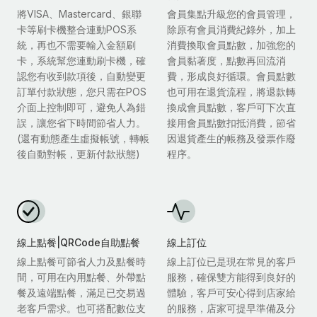
將VISA、Mastercard、銀聯
會員集點升級您的會員管理，
卡等刷卡機整合連動POS系
除原有會員消費紀錄外，加上
統，再也不需要輸入金額刷
消費換取會員點數，加強您的
卡，系統幫您連動刷卡機，確
會員黏著度，點數再回流消
認您有收到款項後，自動變更
費，形成良好循環。會員點數
訂單付款狀態，您只需在POS
也可用在退貨流程，將退款轉
介面上控制即可，避免人為錯
換成會員點數，客戶可下次直
誤，讓您省下時間節省人力。
接用會員點數扣抵消費，節省
(還有動態產生虛擬帳號，轉帳
因退貨產生的帳務及發票作廢
後自動對帳，更新付款狀態)
程序。
線上點餐|QRCode自助點餐
線上訂位
線上點餐可節省人力及點餐時
線上訂位已是現在常見的客戶
間，可用在內用點餐、外帶點
服務，確保雙方能得到良好的
餐及遠端點餐，滿足已交易過
體驗，客戶可安心得到店家給
老客戶需求。也可搭配數位支
的服務，店家可提早準備及分