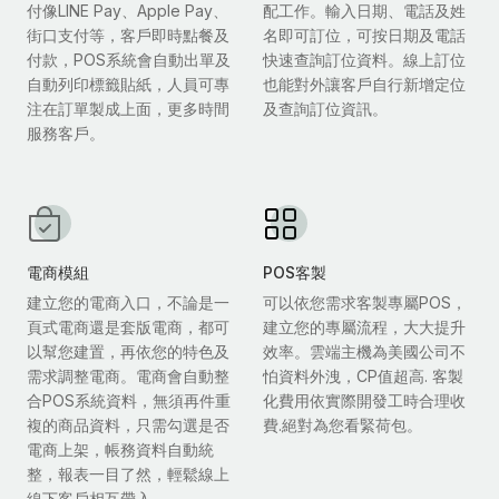
付像LINE Pay、Apple Pay、
配工作。輸入日期、電話及姓
街口支付等，客戶即時點餐及
名即可訂位，可按日期及電話
付款，POS系統會自動出單及
快速查詢訂位資料。線上訂位
自動列印標籤貼紙，人員可專
也能對外讓客戶自行新增定位
注在訂單製成上面，更多時間
及查詢訂位資訊。
服務客戶。
電商模組
POS客製
建立您的電商入口，不論是一
可以依您需求客製專屬POS，
頁式電商還是套版電商，都可
建立您的專屬流程，大大提升
以幫您建置，再依您的特色及
效率。雲端主機為美國公司不
需求調整電商。電商會自動整
怕資料外洩，CP值超高. 客製
合POS系統資料，無須再件重
化費用依實際開發工時合理收
複的商品資料，只需勾選是否
費.絕對為您看緊荷包。
電商上架，帳務資料自動統
整，報表一目了然，輕鬆線上
線下客戶相互帶入。