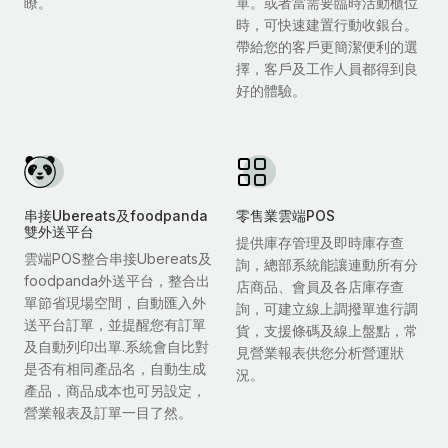
瞭。
單。或者當需要臨時活動櫃位
時，可快速建置行動收銀台。
帶給您的客戶更簡潔便利的選
擇，客戶及工作人員都得到良
好的體驗。
串接Ubereats及foodpanda
零售業雲端POS
雙外送平台
提供庫存管理及即時庫存查
雲端POS整合串接Ubereats及
詢，總部系統能讓連動所有分
foodpanda外送平台，整合出
店商品、會員及各店庫存查
單節省現場空間，自動匯入外
詢，可建立線上調撥單進行調
送平台訂單，並提醒您有訂單
貨，支援條碼及線上盤點，常
及自動列印出單.系統會自比對
見營業報表供您分析營運狀
是否有相同產品名，自動生成
況。
產品，商品成本也可另設定，
營業報表及訂單一目了然。