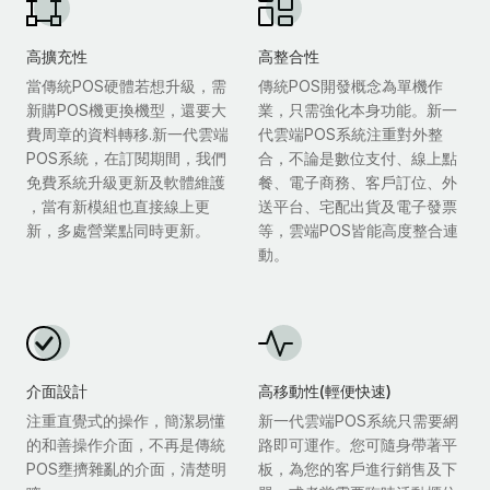
高擴充性
高整合性
當傳統POS硬體若想升級，需
傳統POS開發概念為單機作
新購POS機更換機型，還要大
業，只需強化本身功能。新一
費周章的資料轉移.新一代雲端
代雲端POS系統注重對外整
POS系統，在訂閱期間，我們
合，不論是數位支付、線上點
免費系統升級更新及軟體維護
餐、電子商務、客戶訂位、外
，當有新模組也直接線上更
送平台、宅配出貨及電子發票
新，多處營業點同時更新。
等，雲端POS皆能高度整合連
動。
介面設計
高移動性(輕便快速)
注重直覺式的操作，簡潔易懂
新一代雲端POS系統只需要網
的和善操作介面，不再是傳統
路即可運作。您可隨身帶著平
POS壅擠雜亂的介面，清楚明
板，為您的客戶進行銷售及下