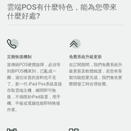
雲端POS有什麼特色，能為您帶來
什麼好處?
災難恢復機制
免費系統升級更新
當傳統POS硬體故障，必須等
在訂閱期間，我們免費系統升
到新POS機來到，已亂成一
級更新及軟體維護，若您有客
團，過往珍貴的資料也不見
製功能想要完成，我們會依實
了。新一代 iPad Pos系統直接
際開發工時合理收費。
存取雲端主機，瞬間即可恢
復，不侷限於iPad裝置，用手
機、平板或電腦也能即時恢復
作業。