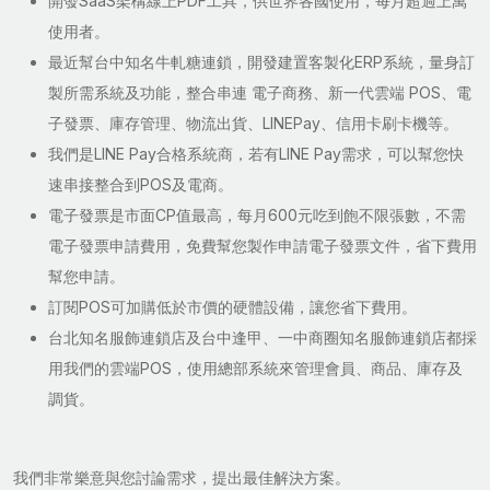
開發SaaS架構線上PDF工具，供世界各國使用，每月超過上萬
使用者。
最近幫台中知名牛軋糖連鎖，開發建置客製化ERP系統，量身訂
製所需系統及功能，整合串連 電子商務、新一代雲端 POS、電
子發票、庫存管理、物流出貨、LINEPay、信用卡刷卡機等。
我們是LINE Pay合格系統商，若有LINE Pay需求，可以幫您快
速串接整合到POS及電商。
電子發票是市面CP值最高，每月600元吃到飽不限張數，不需
電子發票申請費用，免費幫您製作申請電子發票文件，省下費用
幫您申請。
訂閱POS可加購低於市價的硬體設備，讓您省下費用。
台北知名服飾連鎖店及台中逢甲、一中商圈知名服飾連鎖店都採
用我們的雲端POS，使用總部系統來管理會員、商品、庫存及
調貨。
我們非常樂意與您討論需求，提出最佳解決方案。