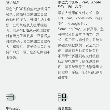
電子發票
數位支付(LINE Pay、Apple
Pay、街口支付)
讓您的POS整合無縫接軌電子
最多人使用的支付方式，像
發票，結帳時自動開立發票，
LINE Pay、Apple Pay、街口
自動列印發票。可開立紙本發
支付、Google Pay、
票、公司統編及支援手機載
Samsung Pay、支付寶等。您
具。若您的LINEPay或街口支
可輕鬆連動最常見的支付方
付有綁定手機載具，只需掃描
式，客戶可快速付款，系統自
付款條碼，會自動開立發票存
動確認收款狀態，安全又方
入手機載具。電子發票每月只
便。退款時自動退款給客戶，
要600元，電子發票吃到飽不
不用手忙腳亂到各支付後台，
限張數。
找訂單找帳單，簡化退款程
序，讓系統幫您完成繁雜重複
的程序，系統一切都有紀錄可
供查詢。
串接金流
會員集點