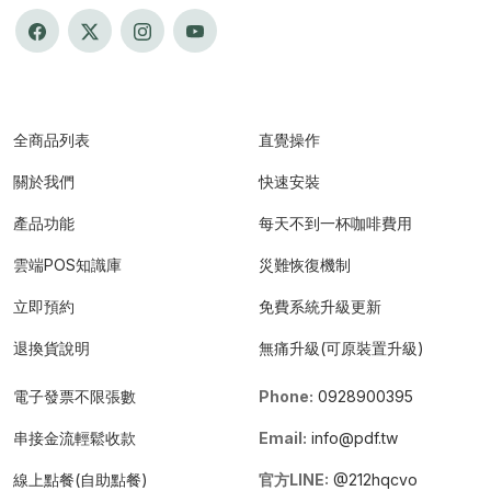
全商品列表
直覺操作
關於我們
快速安裝
產品功能
每天不到一杯咖啡費用
雲端POS知識庫
災難恢復機制
立即預約
免費系統升級更新
退換貨說明
無痛升級(可原裝置升級)
電子發票不限張數
Phone:
0928900395
串接金流輕鬆收款
Email:
info@pdf.tw
線上點餐(自助點餐)
官方LINE:
@212hqcvo