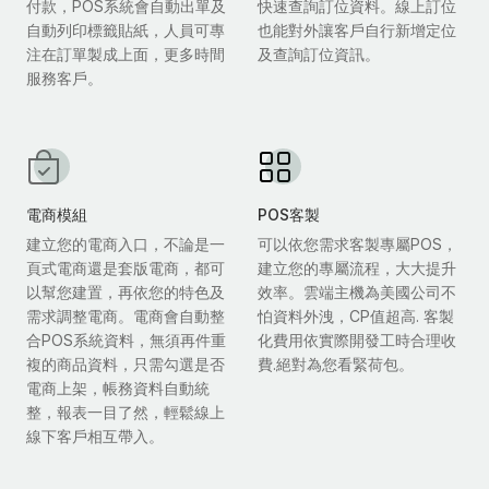
付款，POS系統會自動出單及
快速查詢訂位資料。線上訂位
自動列印標籤貼紙，人員可專
也能對外讓客戶自行新增定位
注在訂單製成上面，更多時間
及查詢訂位資訊。
服務客戶。
電商模組
POS客製
建立您的電商入口，不論是一
可以依您需求客製專屬POS，
頁式電商還是套版電商，都可
建立您的專屬流程，大大提升
以幫您建置，再依您的特色及
效率。雲端主機為美國公司不
需求調整電商。電商會自動整
怕資料外洩，CP值超高. 客製
合POS系統資料，無須再件重
化費用依實際開發工時合理收
複的商品資料，只需勾選是否
費.絕對為您看緊荷包。
電商上架，帳務資料自動統
整，報表一目了然，輕鬆線上
線下客戶相互帶入。