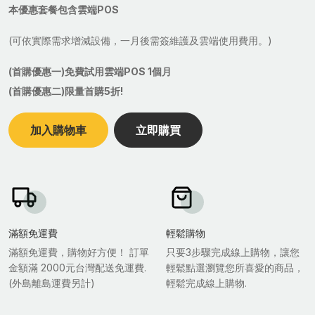
本優惠套餐包含雲端POS
(可依實際需求增減設備，一月後需簽維護及雲端使用費用。)
(首購優惠一)免費試用雲端POS 1個月
(首購優惠二)限量首購5折!
加入購物車
立即購買
滿額免運費
輕鬆購物
滿額免運費，購物好方便！ 訂單
只要3步驟完成線上購物，讓您
金額滿 2000元台灣配送免運費.
輕鬆點選瀏覽您所喜愛的商品，
(外島離島運費另計)
輕鬆完成線上購物.