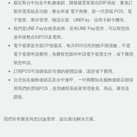
最近幫台中知名牛軋糖連鎖，開發建置客製化ERP系統，量身訂
製所需系統及功能，整合串連 電子商務、新一代雲端 POS、電
子發票、庫存管理、物流出貨、LINEPay、信用卡刷卡機等。
我們是LINE Pay合格系統商，若有LINE Pay需求，可以幫您快
速串接整合到POS及電商。
電子發票是市面CP值最高，每月600元吃到飽不限張數，不需
電子發票申請費用，免費幫您製作申請電子發票文件，省下費用
幫您申請。
訂閱POS可加購低於市價的硬體設備，讓您省下費用。
台北知名服飾連鎖店及台中逢甲、一中商圈知名服飾連鎖店都採
用我們的雲端POS，使用總部系統來管理會員、商品、庫存及
調貨。
我們非常樂意與您討論需求，提出最佳解決方案。