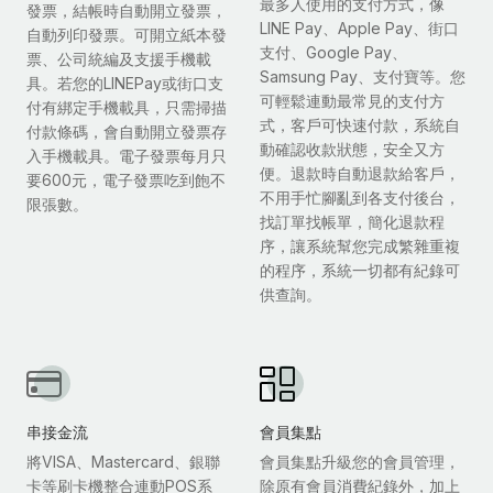
最多人使用的支付方式，像
發票，結帳時自動開立發票，
LINE Pay、Apple Pay、街口
自動列印發票。可開立紙本發
支付、Google Pay、
票、公司統編及支援手機載
Samsung Pay、支付寶等。您
具。若您的LINEPay或街口支
可輕鬆連動最常見的支付方
付有綁定手機載具，只需掃描
式，客戶可快速付款，系統自
付款條碼，會自動開立發票存
動確認收款狀態，安全又方
入手機載具。電子發票每月只
便。退款時自動退款給客戶，
要600元，電子發票吃到飽不
不用手忙腳亂到各支付後台，
限張數。
找訂單找帳單，簡化退款程
序，讓系統幫您完成繁雜重複
的程序，系統一切都有紀錄可
供查詢。
串接金流
會員集點
將VISA、Mastercard、銀聯
會員集點升級您的會員管理，
卡等刷卡機整合連動POS系
除原有會員消費紀錄外，加上