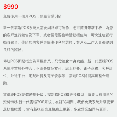
$990
免費使用一個月POS，限量首購5折!
新一代雲端POS系統只需要網路即可運作。您可隨身帶著平板，為您
的客戶進行銷售及下單。或者當需要臨時活動櫃位時，可快速建置行
動收銀台。帶給您的客戶更簡潔便利的選擇，客戶及工作人員都得到
良好的體驗。
傳統POS開發概念為單機作業，只需強化本身功能。新一代雲端POS
系統注重對外整合，不論是數位支付、線上點餐、電子商務、客戶訂
位、外送平台、宅配出貨及電子發票等，雲端POS皆能高度整合連
動。
當傳統POS硬體若想升級，需新購POS機更換機型，還要大費周章的
資料轉移.新一代雲端POS系統，在訂閱期間，我們免費系統升級更新
及軟體維護 ，當有新模組也直接線上更新，多處營業點同時更新。