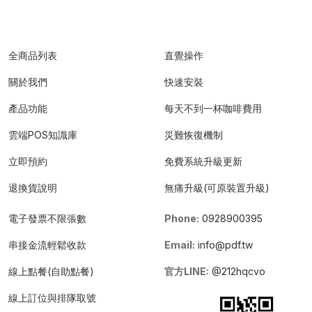
全商品列表
直覺操作
關於我們
快速安裝
產品功能
每天不到一杯咖啡費用
雲端POS知識庫
災難恢復機制
立即預約
免費系統升級更新
退換貨說明
無痛升級(可原裝置升級)
電子發票不限張數
Phone:
0928900395
串接金流輕鬆收款
Email:
info@pdf.tw
線上點餐(自助點餐)
官方LINE:
@212hqcvo
線上訂位與排隊取號