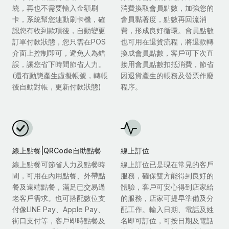
統，再也不需要輸入金額刷
消費換取會員點數，加強您的
卡，系統幫您連動刷卡機，確
會員黏著度，點數再回流消
認您有收到款項後，自動變更
費，形成良好循環。會員點數
訂單付款狀態，您只需在POS
也可用在退貨流程，將退款轉
介面上控制即可，避免人為錯
換成會員點數，客戶可下次直
誤，讓您省下時間節省人力。
接用會員點數扣抵消費，節省
(還有動態產生虛擬帳號，轉帳
因退貨產生的帳務及發票作廢
後自動對帳，更新付款狀態)
程序。
線上點餐|QRCode自助點餐
線上訂位
線上點餐可節省人力及點餐時
線上訂位已是現在常見的客戶
間，可用在內用點餐、外帶點
服務，確保雙方能得到良好的
餐及遠端點餐，滿足已交易過
體驗，客戶可安心得到店家給
老客戶需求。也可搭配數位支
的服務，店家可提早準備及分
付像LINE Pay、Apple Pay、
配工作。輸入日期、電話及姓
街口支付等，客戶即時點餐及
名即可訂位，可按日期及電話