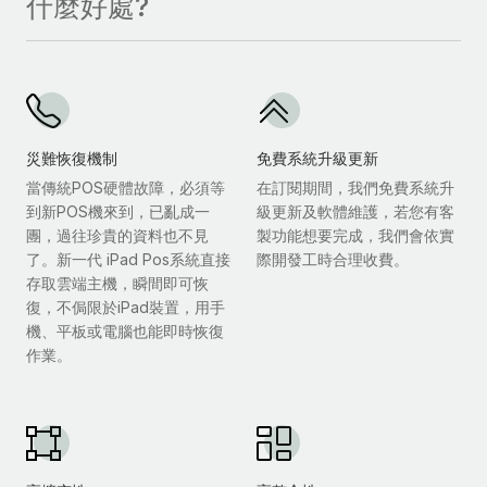
什麼好處?
災難恢復機制
免費系統升級更新
當傳統POS硬體故障，必須等
在訂閱期間，我們免費系統升
到新POS機來到，已亂成一
級更新及軟體維護，若您有客
團，過往珍貴的資料也不見
製功能想要完成，我們會依實
了。新一代 iPad Pos系統直接
際開發工時合理收費。
存取雲端主機，瞬間即可恢
復，不侷限於iPad裝置，用手
機、平板或電腦也能即時恢復
作業。