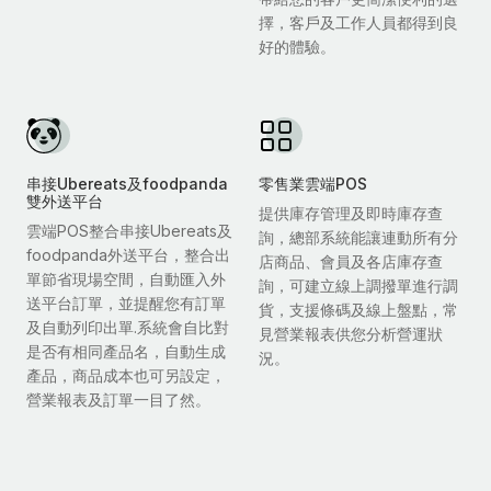
擇，客戶及工作人員都得到良
好的體驗。
串接Ubereats及foodpanda
零售業雲端POS
雙外送平台
提供庫存管理及即時庫存查
雲端POS整合串接Ubereats及
詢，總部系統能讓連動所有分
foodpanda外送平台，整合出
店商品、會員及各店庫存查
單節省現場空間，自動匯入外
詢，可建立線上調撥單進行調
送平台訂單，並提醒您有訂單
貨，支援條碼及線上盤點，常
及自動列印出單.系統會自比對
見營業報表供您分析營運狀
是否有相同產品名，自動生成
況。
產品，商品成本也可另設定，
營業報表及訂單一目了然。