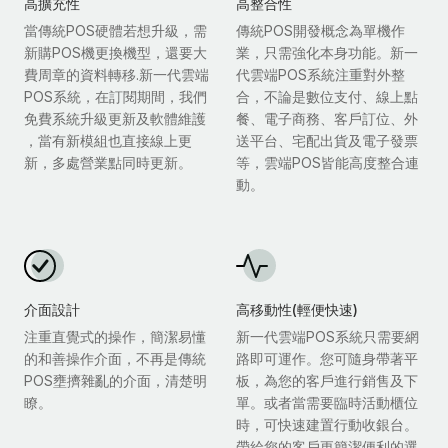
高擴充性
高整合性
當傳統POS硬體若想升級，需
傳統POS開發概念為單機作
新購POS機更換機型，還要大
業，只需強化本身功能。新一
費周章的資料轉移.新一代雲端
代雲端POS系統注重對外整
POS系統，在訂閱期間，我們
合，不論是數位支付、線上點
免費系統升級更新及軟體維護
餐、電子商務、客戶訂位、外
，當有新模組也直接線上更
送平台、宅配出貨及電子發票
新，多處營業點同時更新。
等，雲端POS皆能高度整合連
動。
介面設計
高移動性(輕便快速)
注重直覺式的操作，簡潔易懂
新一代雲端POS系統只需要網
的和善操作介面，不再是傳統
路即可運作。您可隨身帶著平
POS壅擠雜亂的介面，清楚明
板，為您的客戶進行銷售及下
瞭。
單。或者當需要臨時活動櫃位
時，可快速建置行動收銀台。
帶給您的客戶更簡潔便利的選