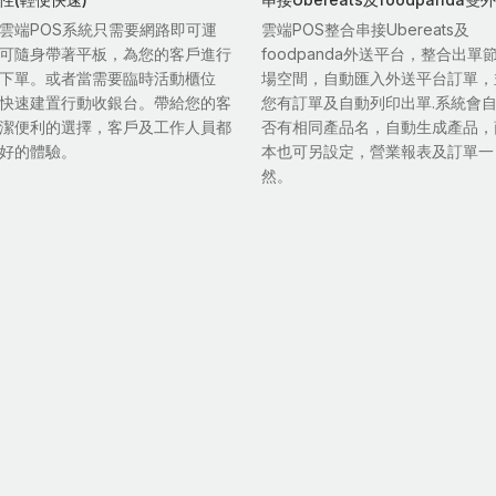
雲端POS系統只需要網路即可運
雲端POS整合串接Ubereats及
可隨身帶著平板，為您的客戶進行
foodpanda外送平台，整合出單
下單。或者當需要臨時活動櫃位
場空間，自動匯入外送平台訂單，
快速建置行動收銀台。帶給您的客
您有訂單及自動列印出單.系統會
潔便利的選擇，客戶及工作人員都
否有相同產品名，自動生成產品，
好的體驗。
本也可另設定，營業報表及訂單一
然。