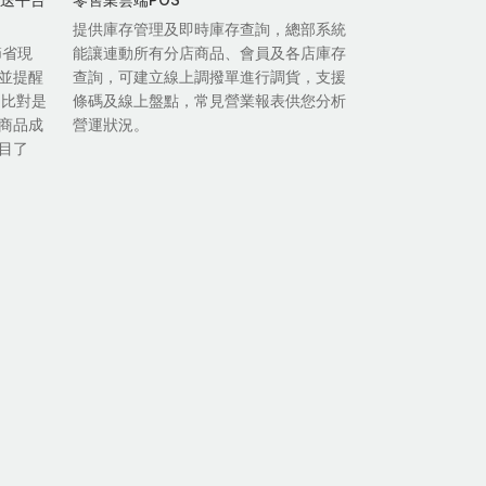
提供庫存管理及即時庫存查詢，總部系統
節省現
能讓連動所有分店商品、會員及各店庫存
並提醒
查詢，可建立線上調撥單進行調貨，支援
自比對是
條碼及線上盤點，常見營業報表供您分析
商品成
營運狀況。
目了