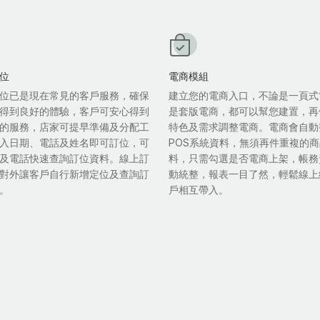
位
電商模組
位已是現在常見的客戶服務，確保
建立您的電商入口，不論是一頁式
得到良好的體驗，客戶可安心得到
是套版電商，都可以幫您建置，再
的服務，店家可提早準備及分配工
特色及需求調整電商。電商會自動
入日期、電話及姓名即可訂位，可
POS系統資料，無須再件重複的
及電話快速查詢訂位資料。線上訂
料，只需勾選是否電商上架，帳務
對外讓客戶自行新增定位及查詢訂
動統整，報表一目了然，輕鬆線上
。
戶相互帶入。