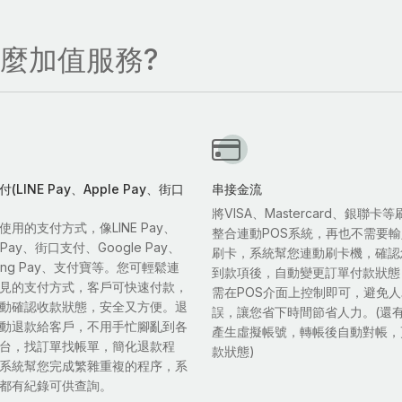
什麼加值服務?
(LINE Pay、Apple Pay、街口
串接金流
將VISA、Mastercard、銀聯卡
使用的支付方式，像LINE Pay、
整合連動POS系統，再也不需要
e Pay、街口支付、Google Pay、
刷卡，系統幫您連動刷卡機，確認
sung Pay、支付寶等。您可輕鬆連
到款項後，自動變更訂單付款狀態
見的支付方式，客戶可快速付款，
需在POS介面上控制即可，避免
動確認收款狀態，安全又方便。退
誤，讓您省下時間節省人力。(還
動退款給客戶，不用手忙腳亂到各
產生虛擬帳號，轉帳後自動對帳，
台，找訂單找帳單，簡化退款程
款狀態)
系統幫您完成繁雜重複的程序，系
都有紀錄可供查詢。