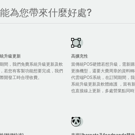
，能為您帶來什麼好處?
統升級更新
高擴充性
期間，我們免費系統升級更新及軟
當傳統POS硬體若想升級，需新購
，若您有客製功能想要完成，我們
更換機型，還要大費周章的資料轉
際開發工時合理收費。
代雲端POS系統，在訂閱期間，
系統升級更新及軟體維護 ，當有
也直接線上更新，多處營業點同時
性(輕便快速)
串接Ubereats及foodpanda