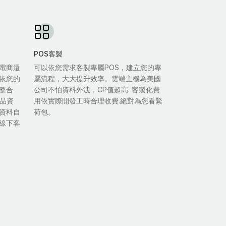
POS客製
電商還
可以依您需求客製專屬POS，建立您的專
依您的
屬流程，大大提升效率。雲端主機為美國
整合
公司不怕資料外洩，CP值超高. 客製化費
商品資
用依實際開發工時合理收費.絕對為您看緊
資料自
荷包。
線下客