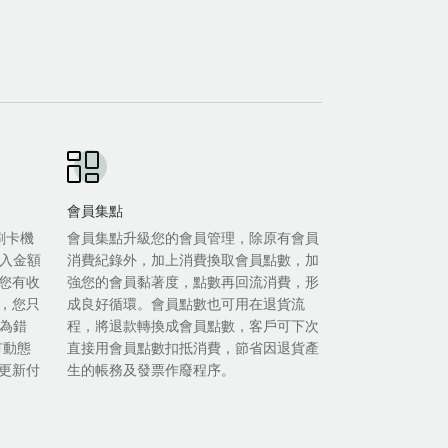
會員集點
等刷卡機
會員集點升級您的會員管理，除原有會員
輸入金額
消費紀錄外，加上消費換取會員點數，加
您有收
強您的會員黏著度，點數再回流消費，形
，您只
成良好循環。會員點數也可用在退貨流
人為錯
程，將退款轉換成會員點數，客戶可下次
有動態
直接用會員點數扣抵消費，節省因退貨產
更新付
生的帳務及發票作廢程序。