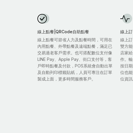
線上點餐|QRCode自助點餐
線上訂
線上點餐可節省人力及點餐時間，可用在
線上訂
內用點餐、外帶點餐及遠端點餐，滿足已
雙方能
交易過老客戶需求。也可搭配數位支付像
店家給
LINE Pay、Apple Pay、街口支付等，客
作。輸
戶即時點餐及付款，POS系統會自動出單
按日期
及自動列印標籤貼紙，人員可專注在訂單
位也能
製成上面，更多時間服務客戶。
位資訊