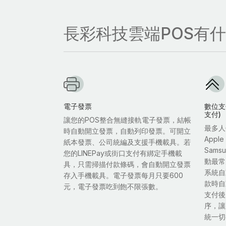
長彩科技雲端POS有
電子發票
數位支付
支付)
讓您的POS整合無縫接軌電子發票，結帳
最多人
時自動開立發票，自動列印發票。可開立
Appl
紙本發票、公司統編及支援手機載具。若
Sam
您的LINEPay或街口支付有綁定手機載
動最常
具，只需掃描付款條碼，會自動開立發票
系統自
存入手機載具。電子發票每月只要600
款時自
元，電子發票吃到飽不限張數。
支付後
序，讓
統一切