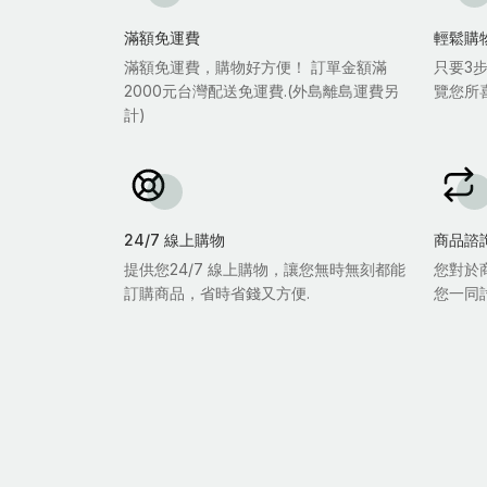
滿額免運費
輕鬆購
滿額免運費，購物好方便！ 訂單金額滿
只要3
2000元台灣配送免運費.(外島離島運費另
覽您所
計)
24/7 線上購物
商品諮
提供您24/7 線上購物，讓您無時無刻都能
您對於
訂購商品，省時省錢又方便.
您一同