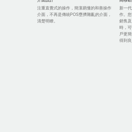
注重直覺式的操作，簡潔易懂的和善操作
新一代
介面，不再是傳統POS壅擠雜亂的介面，
作。您
清楚明瞭。
銷售及
時，可
戶更簡
得到良