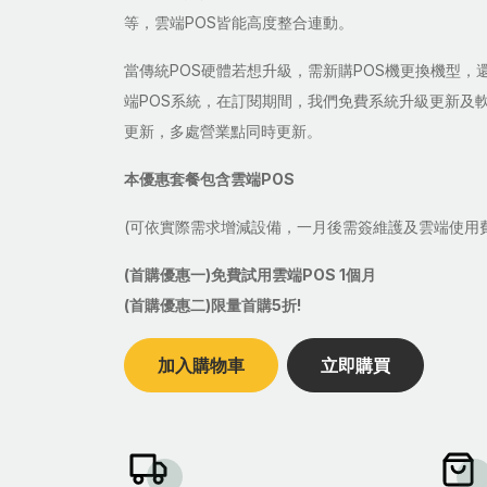
等，雲端POS皆能高度整合連動。
當傳統POS硬體若想升級，需新購POS機更換機型，
端POS系統，在訂閱期間，我們免費系統升級更新及
更新，多處營業點同時更新。
本優惠套餐包含雲端POS
(可依實際需求增減設備，一月後需簽維護及雲端使用
(首購優惠一)免費試用雲端POS 1個月
(首購優惠二)限量首購5折!
加入購物車
立即購買