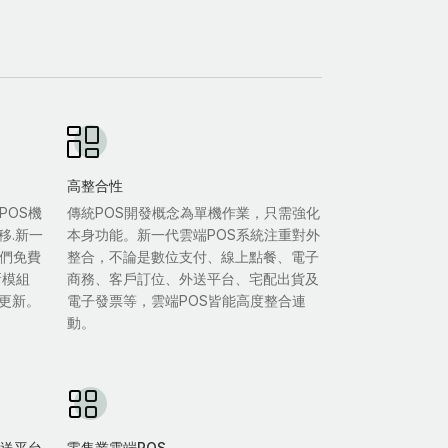
高整合性
POS機
傳統POS開發概念為單機作業，只需強化
移.新一
本身功能。新一代雲端POS系統注重對外
我們免費
整合，不論是數位支付、線上點餐、電子
新模組
商務、客戶訂位、外送平台、宅配出貨及
更新。
電子發票等，雲端POS皆能高度整合連
動。
雙外送平台
零售業雲端POS