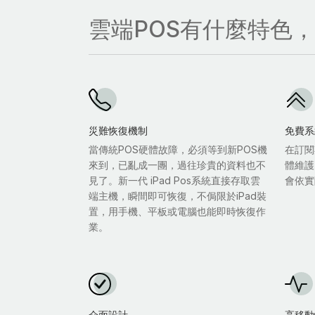
雲端POS有什麼特色
災難恢復機制
免費系
當傳統POS硬體故障，必須等到新POS機
在訂閱
來到，已亂成一團，過往珍貴的資料也不
體維護
見了。新一代 iPad Pos系統直接存取雲
會依實
端主機，瞬間即可恢復，不侷限於iPad裝
置，用手機、平板或電腦也能即時恢復作
業。
介面設計
高移動