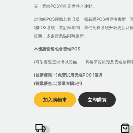
等，雲端POS皆能高度整合連動。
當傳統POS硬體若想升級，需新購POS機更換機型，
端POS系統，在訂閱期間，我們免費系統升級更新及
更新，多處營業點同時更新。
本優惠套餐包含雲端POS
(可依實際需求增減設備，一月後需簽維護及雲端使用
(首購優惠一)免費試用雲端POS 1個月
(首購優惠二)限量首購5折!
加入購物車
立即購買