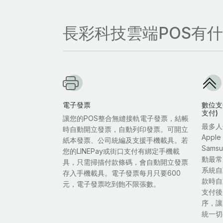
長彩科技雲端POS有
電子發票
數位支付
支付)
讓您的POS整合無縫接軌電子發票，結帳
最多人
時自動開立發票，自動列印發票。可開立
Appl
紙本發票、公司統編及支援手機載具。若
Sam
您的LINEPay或街口支付有綁定手機載
動最常
具，只需掃描付款條碼，會自動開立發票
系統自
存入手機載具。電子發票每月只要600
款時自
元，電子發票吃到飽不限張數。
支付後
序，讓
統一切