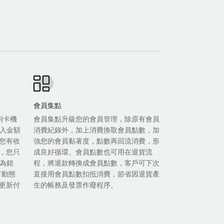
會員集點
等刷卡機
會員集點升級您的會員管理，除原有會員
輸入金額
消費紀錄外，加上消費換取會員點數，加
您有收
強您的會員黏著度，點數再回流消費，形
，您只
成良好循環。會員點數也可用在退貨流
人為錯
程，將退款轉換成會員點數，客戶可下次
有動態
直接用會員點數扣抵消費，節省因退貨產
更新付
生的帳務及發票作廢程序。