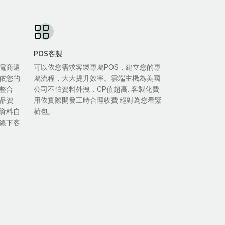
POS客製
電商還
可以依您需求客製專屬POS，建立您的專
依您的
屬流程，大大提升效率。雲端主機為美國
整合
公司不怕資料外洩，CP值超高. 客製化費
商品資
用依實際開發工時合理收費.絕對為您看緊
資料自
荷包。
線下客