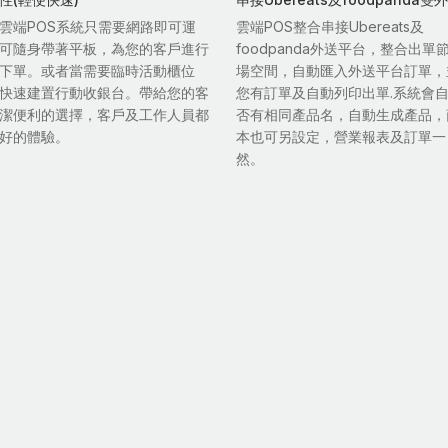
雲端POS系統只需要網路即可運
雲端POS整合串接Ubereats及
可隨身帶著平板，為您的客戶進行
foodpanda外送平台，整合出單
下單。或者當需要臨時活動櫃位
場空間，自動匯入外送平台訂單，
快速建置行動收銀台。帶給您的客
您有訂單及自動列印出單.系統會
潔便利的選擇，客戶及工作人員都
否有相同產品名，自動生成產品，
好的體驗。
本也可另設定，營業報表及訂單一
然。