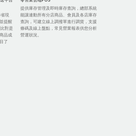
提供庫存管理及即時庫存查詢，總部系統
節省現
能讓連動所有分店商品、會員及各店庫存
並提醒
查詢，可建立線上調撥單進行調貨，支援
自比對是
條碼及線上盤點，常見營業報表供您分析
商品成
營運狀況。
目了