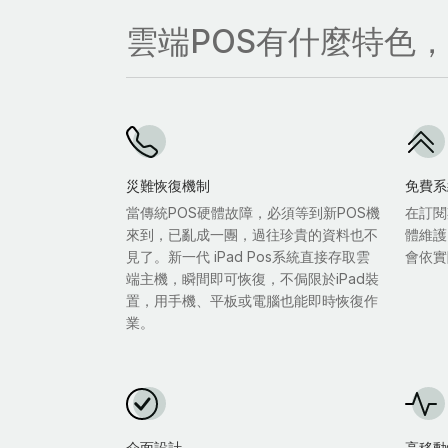
雲端POS有什麼特色
災難恢復機制
免費系
當傳統POS硬體故障，必須等到新POS機
在訂閱
來到，已亂成一團，過往珍貴的資料也不
體維護
見了。新一代 iPad Pos系統直接存取雲
會依實
端主機，瞬間即可恢復，不侷限於iPad裝
置，用手機、平板或電腦也能即時恢復作
業。
介面設計
高移動