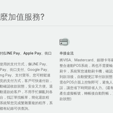
什麼加值服務?
(LINE Pay、Apple Pay、街口
串接金流
將VISA、Mastercard、銀聯卡
使用的支付方式，像LINE Pay、
整合連動POS系統，再也不需要
e Pay、街口支付、Google Pay、
刷卡，系統幫您連動刷卡機，確認
sung Pay、支付寶等。您可輕鬆連
到款項後，自動變更訂單付款狀態
見的支付方式，客戶可快速付款，
需在POS介面上控制即可，避免
動確認收款狀態，安全又方便。退
誤，讓您省下時間節省人力。(還
動退款給客戶，不用手忙腳亂到各
產生虛擬帳號，轉帳後自動對帳，
台，找訂單找帳單，簡化退款程
款狀態)
系統幫您完成繁雜重複的程序，系
都有紀錄可供查詢。