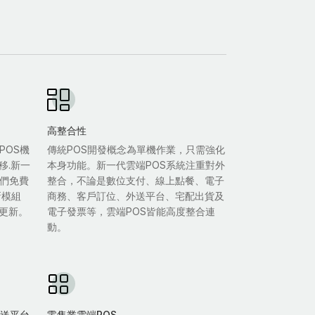
高整合性
POS機
傳統POS開發概念為單機作業，只需強化
移.新一
本身功能。新一代雲端POS系統注重對外
我們免費
整合，不論是數位支付、線上點餐、電子
新模組
商務、客戶訂位、外送平台、宅配出貨及
更新。
電子發票等，雲端POS皆能高度整合連
動。
雙外送平台
零售業雲端POS