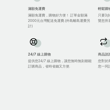
滿額免運費
輕鬆購
滿額免運費，購物好方便！ 訂單金額滿
只要3
2000元台灣配送免運費.(外島離島運費另
覽您所
計)
24/7 線上購物
商品諮
提供您24/7 線上購物，讓您無時無刻都能
您對於
訂購商品，省時省錢又方便.
您一同