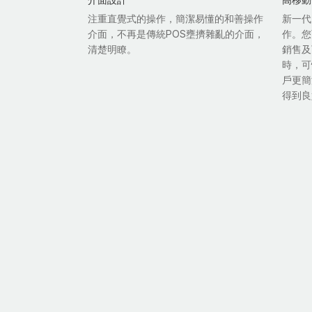
注重直覺式的操作，簡潔易懂的和善操作
新一代
介面，不再是傳統POS壅擠雜亂的介面，
作。您
清楚明瞭。
銷售及
時，可
戶更簡
得到良