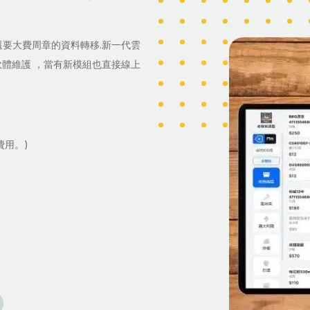
還要大費周章的資料轉移.新一代雲
軟體維護 ，當有新模組也直接線上
費用。)