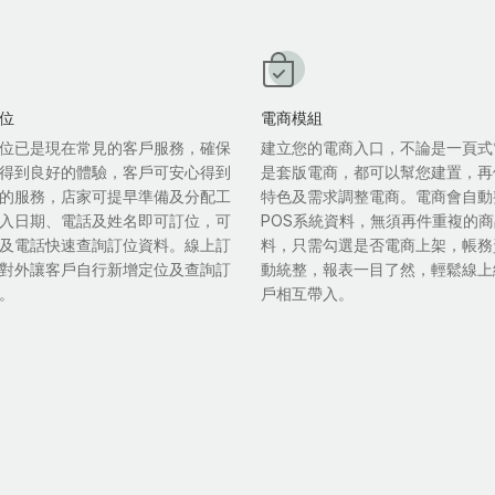
位
電商模組
位已是現在常見的客戶服務，確保
建立您的電商入口，不論是一頁式
得到良好的體驗，客戶可安心得到
是套版電商，都可以幫您建置，再
的服務，店家可提早準備及分配工
特色及需求調整電商。電商會自動
入日期、電話及姓名即可訂位，可
POS系統資料，無須再件重複的
及電話快速查詢訂位資料。線上訂
料，只需勾選是否電商上架，帳務
對外讓客戶自行新增定位及查詢訂
動統整，報表一目了然，輕鬆線上
。
戶相互帶入。