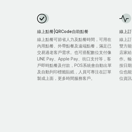
線上點餐|QRCode自助點餐
線上訂
線上點餐可節省人力及點餐時間，可用在
線上訂
內用點餐、外帶點餐及遠端點餐，滿足已
雙方能
交易過老客戶需求。也可搭配數位支付像
店家給
LINE Pay、Apple Pay、街口支付等，客
作。輸
戶即時點餐及付款，POS系統會自動出單
按日期
及自動列印標籤貼紙，人員可專注在訂單
位也能
製成上面，更多時間服務客戶。
位資訊