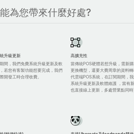
，能為您帶來什麼好處?
統升級更新
高擴充性
期間，我們免費系統升級更新及軟
當傳統POS硬體若想升級，需新購
，若您有客製功能想要完成，我們
更換機型，還要大費周章的資料轉
際開發工時合理收費。
代雲端POS系統，在訂閱期間，
系統升級更新及軟體維護 ，當有
也直接線上更新，多處營業點同時
性(輕便快速)
串接Ubereats及foodpanda