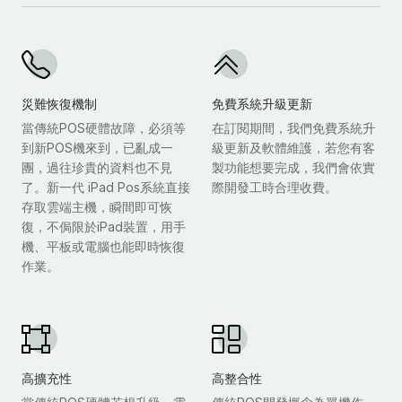
災難恢復機制
免費系統升級更新
當傳統POS硬體故障，必須等
在訂閱期間，我們免費系統升
到新POS機來到，已亂成一
級更新及軟體維護，若您有客
團，過往珍貴的資料也不見
製功能想要完成，我們會依實
了。新一代 iPad Pos系統直接
際開發工時合理收費。
存取雲端主機，瞬間即可恢
復，不侷限於iPad裝置，用手
機、平板或電腦也能即時恢復
作業。
高擴充性
高整合性