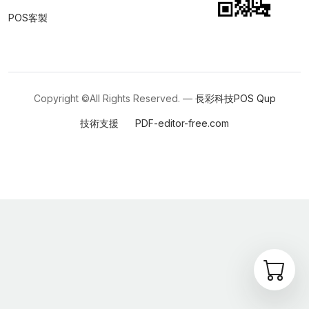
POS客製
Copyright ©All Rights Reserved. —
長彩科技POS
Qup
技術支援
PDF-editor-free.com