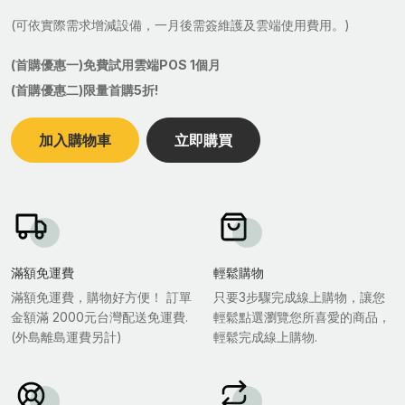
(可依實際需求增減設備，一月後需簽維護及雲端使用費用。)
(首購優惠一)免費試用雲端POS 1個月
(首購優惠二)限量首購5折!
加入購物車
立即購買
滿額免運費
輕鬆購物
滿額免運費，購物好方便！ 訂單
只要3步驟完成線上購物，讓您
金額滿 2000元台灣配送免運費.
輕鬆點選瀏覽您所喜愛的商品，
(外島離島運費另計)
輕鬆完成線上購物.