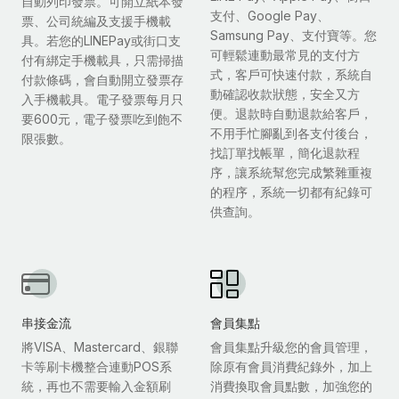
自動列印發票。可開立紙本發
支付、Google Pay、
票、公司統編及支援手機載
Samsung Pay、支付寶等。您
具。若您的LINEPay或街口支
可輕鬆連動最常見的支付方
付有綁定手機載具，只需掃描
式，客戶可快速付款，系統自
付款條碼，會自動開立發票存
動確認收款狀態，安全又方
入手機載具。電子發票每月只
便。退款時自動退款給客戶，
要600元，電子發票吃到飽不
不用手忙腳亂到各支付後台，
限張數。
找訂單找帳單，簡化退款程
序，讓系統幫您完成繁雜重複
的程序，系統一切都有紀錄可
供查詢。
串接金流
會員集點
將VISA、Mastercard、銀聯
會員集點升級您的會員管理，
卡等刷卡機整合連動POS系
除原有會員消費紀錄外，加上
統，再也不需要輸入金額刷
消費換取會員點數，加強您的