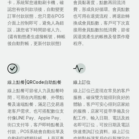
卡，系統幫您連動刷卡機，確
會員黏著度，點數再回流消
認您有收到款項後，自動變更
費，形成良好循環。會員點數
訂單付款狀態，您只需在POS
也可用在退貨流程，將退款轉
介面上控制即可，避免人為錯
換成會員點數，客戶可下次直
誤，讓您省下時間節省人力。
接用會員點數扣抵消費，節省
(還有動態產生虛擬帳號，轉帳
因退貨產生的帳務及發票作廢
後自動對帳，更新付款狀態)
程序。
線上點餐|QRCode自助點餐
線上訂位
線上點餐可節省人力及點餐時
線上訂位已是現在常見的客戶
間，可用在內用點餐、外帶點
服務，確保雙方能得到良好的
餐及遠端點餐，滿足已交易過
體驗，客戶可安心得到店家給
老客戶需求。也可搭配數位支
的服務，店家可提早準備及分
付像LINE Pay、Apple Pay、
配工作。輸入日期、電話及姓
街口支付等，客戶即時點餐及
名即可訂位，可按日期及電話
付款，POS系統會自動出單及
快速查詢訂位資料。線上訂位
自動列印標籤貼紙，人員可專
也能對外讓客戶自行新增定位