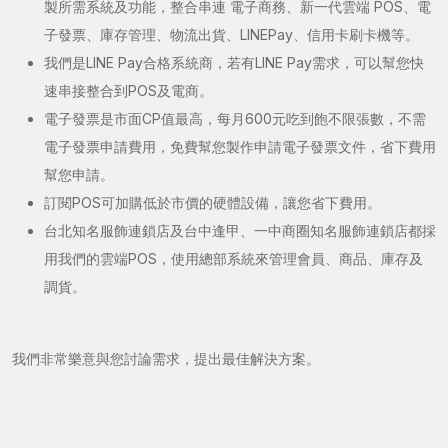
製所需系統及功能，整合串連 電子商務、新一代雲端 POS、電
子發票、庫存管理、物流出貨、LINEPay、信用卡刷卡機等。
我們是LINE Pay合格系統商，若有LINE Pay需求，可以幫您快
速串接整合到POS及電商。
電子發票是市面CP值最高，每月600元吃到飽不限張數，不需
電子發票申請費用，免費幫您製作申請電子發票文件，省下費用
幫您申請。
訂閱POS可加購低於市價的硬體設備，讓您省下費用。
台北知名服飾連鎖店及台中逢甲、一中商圈知名服飾連鎖店都採
用我們的雲端POS，使用總部系統來管理會員、商品、庫存及
調貨。
我們非常樂意與您討論需求，提出最佳解決方案。