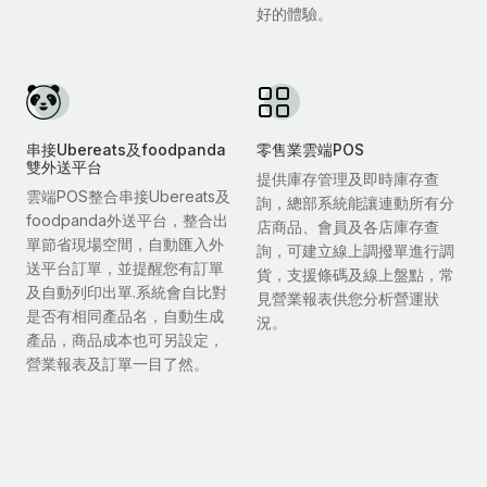
好的體驗。
串接Ubereats及foodpanda
零售業雲端POS
雙外送平台
提供庫存管理及即時庫存查
雲端POS整合串接Ubereats及
詢，總部系統能讓連動所有分
foodpanda外送平台，整合出
店商品、會員及各店庫存查
單節省現場空間，自動匯入外
詢，可建立線上調撥單進行調
送平台訂單，並提醒您有訂單
貨，支援條碼及線上盤點，常
及自動列印出單.系統會自比對
見營業報表供您分析營運狀
是否有相同產品名，自動生成
況。
產品，商品成本也可另設定，
營業報表及訂單一目了然。