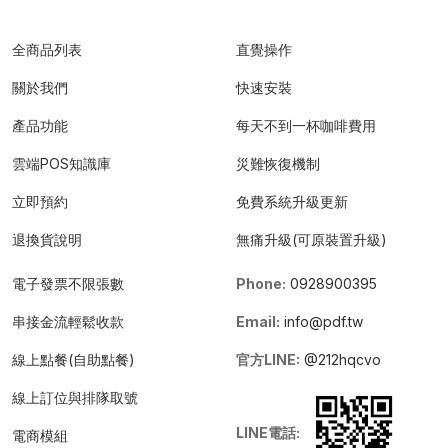
全商品列表
直覺操作
關於我們
快速安裝
產品功能
每天不到一杯咖啡費用
雲端POS知識庫
災難恢復機制
立即預約
免費系統升級更新
退換貨說明
無痛升級(可原裝置升級)
電子發票不限張數
Phone:
0928900395
串接金流輕鬆收款
Email:
info@pdf.tw
線上點餐(自助點餐)
官方LINE:
@212hqcvo
線上訂位與排隊取號
LINE電話:
電商模組