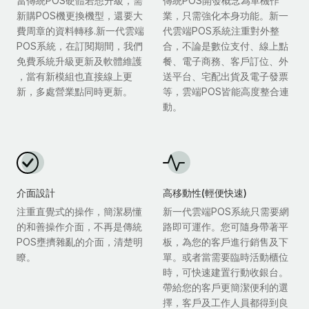
當傳統POS硬體若想升級，需
傳統POS開發概念為單機作
新購POS機更換機型，還要大
業，只需強化本身功能。新一
費周章的資料轉移.新一代雲端
代雲端POS系統注重對外整
POS系統，在訂閱期間，我們
合，不論是數位支付、線上點
免費系統升級更新及軟體維護
餐、電子商務、客戶訂位、外
，當有新模組也直接線上更
送平台、宅配出貨及電子發票
新，多處營業點同時更新。
等，雲端POS皆能高度整合連
動。
介面設計
高移動性(輕便快速)
注重直覺式的操作，簡潔易懂
新一代雲端POS系統只需要網
的和善操作介面，不再是傳統
路即可運作。您可隨身帶著平
POS壅擠雜亂的介面，清楚明
板，為您的客戶進行銷售及下
瞭。
單。或者當需要臨時活動櫃位
時，可快速建置行動收銀台。
帶給您的客戶更簡潔便利的選
擇，客戶及工作人員都得到良