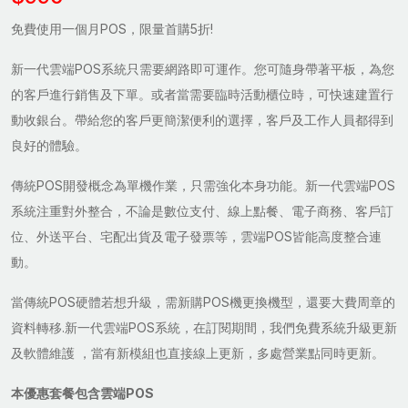
免費使用一個月POS，限量首購5折!
新一代雲端POS系統只需要網路即可運作。您可隨身帶著平板，為您
的客戶進行銷售及下單。或者當需要臨時活動櫃位時，可快速建置行
動收銀台。帶給您的客戶更簡潔便利的選擇，客戶及工作人員都得到
良好的體驗。
傳統POS開發概念為單機作業，只需強化本身功能。新一代雲端POS
系統注重對外整合，不論是數位支付、線上點餐、電子商務、客戶訂
位、外送平台、宅配出貨及電子發票等，雲端POS皆能高度整合連
動。
當傳統POS硬體若想升級，需新購POS機更換機型，還要大費周章的
資料轉移.新一代雲端POS系統，在訂閱期間，我們免費系統升級更新
及軟體維護 ，當有新模組也直接線上更新，多處營業點同時更新。
本優惠套餐包含雲端POS