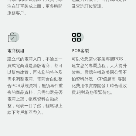
注在訂單製成上面，更多時間
及查詢訂位資訊。
服務客戶。
電商模組
POS客製
建立您的電商入口，不論是一
可以依您需求客製專屬POS，
頁式電商還是套版電商，都可
建立您的專屬流程，大大提升
以幫您建置，再依您的特色及
效率。雲端主機為美國公司不
需求調整電商。電商會自動整
怕資料外洩，CP值超高. 客製
合POS系統資料，無須再件重
化費用依實際開發工時合理收
複的商品資料，只需勾選是否
費.絕對為您看緊荷包。
電商上架，帳務資料自動統
整，報表一目了然，輕鬆線上
線下客戶相互帶入。