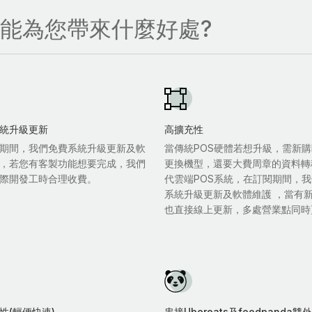
，能為您帶來什麼好處?
統升級更新
高擴充性
期間，我們免費系統升級更新及軟
當傳統POS硬體若想升級，需新購
，若您有客製功能想要完成，我們
更換機型，還要大費周章的資料轉
際開發工時合理收費。
代雲端POS系統，在訂閱期間，
系統升級更新及軟體維護 ，當有
也直接線上更新，多處營業點同時
性(輕便快速)
串接Ubereats及foodpanda