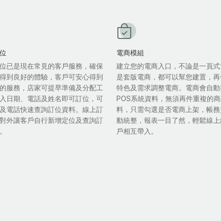
位
電商模組
位已是現在常見的客戶服務，確保
建立您的電商入口，不論是一頁式
得到良好的體驗，客戶可安心得到
是套版電商，都可以幫您建置，再
的服務，店家可提早準備及分配工
特色及需求調整電商。電商會自動
入日期、電話及姓名即可訂位，可
POS系統資料，無須再件重複的
及電話快速查詢訂位資料。線上訂
料，只需勾選是否電商上架，帳務
對外讓客戶自行新增定位及查詢訂
動統整，報表一目了然，輕鬆線上
。
戶相互帶入。