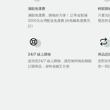
滿額免運費
輕鬆購
滿額免運費，購物好方便！ 訂單金額滿
只要3
2000元台灣配送免運費.(外島離島運費另
覽您所
計)
24/7 線上購物
商品諮
提供您24/7 線上購物，讓您無時無刻都能
您對於
訂購商品，省時省錢又方便.
您一同