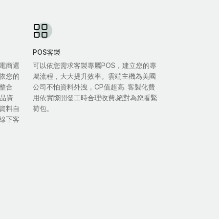
POS客製
電商還
可以依您需求客製專屬POS，建立您的專
依您的
屬流程，大大提升效率。雲端主機為美國
整合
公司不怕資料外洩，CP值超高. 客製化費
商品資
用依實際開發工時合理收費.絕對為您看緊
資料自
荷包。
線下客