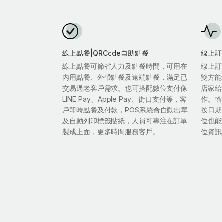
線上點餐|QRCode自助點餐
線上訂
線上點餐可節省人力及點餐時間，可用在
線上訂
內用點餐、外帶點餐及遠端點餐，滿足已
雙方能
交易過老客戶需求。也可搭配數位支付像
店家給
LINE Pay、Apple Pay、街口支付等，客
作。輸
戶即時點餐及付款，POS系統會自動出單
按日期
及自動列印標籤貼紙，人員可專注在訂單
位也能
製成上面，更多時間服務客戶。
位資訊