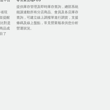
提供庫存管理及即時庫存查詢，總部系統
節省現
能讓連動所有分店商品、會員及各店庫存
並提醒
查詢，可建立線上調撥單進行調貨，支援
自比對是
條碼及線上盤點，常見營業報表供您分析
商品成
營運狀況。
目了