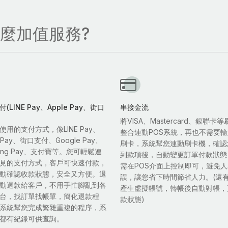
什麼加值服務?
(LINE Pay、Apple Pay、街口
串接金流
將VISA、Mastercard、銀聯卡
使用的支付方式，像LINE Pay、
整合連動POS系統，再也不需要
e Pay、街口支付、Google Pay、
刷卡，系統幫您連動刷卡機，確認
sung Pay、支付寶等。您可輕鬆連
到款項後，自動變更訂單付款狀態
見的支付方式，客戶可快速付款，
需在POS介面上控制即可，避免
動確認收款狀態，安全又方便。退
誤，讓您省下時間節省人力。(還
動退款給客戶，不用手忙腳亂到各
產生虛擬帳號，轉帳後自動對帳，
台，找訂單找帳單，簡化退款程
款狀態)
系統幫您完成繁雜重複的程序，系
都有紀錄可供查詢。