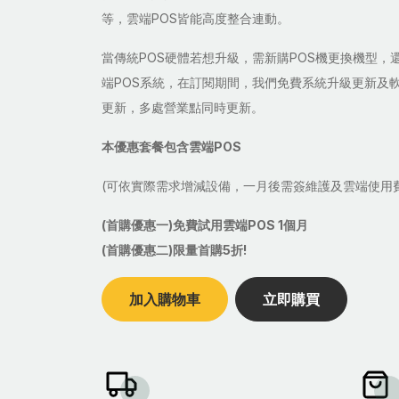
等，雲端POS皆能高度整合連動。
當傳統POS硬體若想升級，需新購POS機更換機型，
端POS系統，在訂閱期間，我們免費系統升級更新及
更新，多處營業點同時更新。
本優惠套餐包含雲端POS
(可依實際需求增減設備，一月後需簽維護及雲端使用
(首購優惠一)免費試用雲端POS 1個月
(首購優惠二)限量首購5折!
加入購物車
立即購買