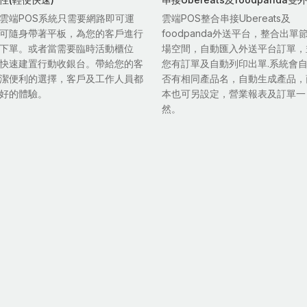
雲端POS系統只需要網路即可運
雲端POS整合串接Ubereats及
可隨身帶著平板，為您的客戶進行
foodpanda外送平台，整合出單
下單。或者當需要臨時活動櫃位
場空間，自動匯入外送平台訂單，
快速建置行動收銀台。帶給您的客
您有訂單及自動列印出單.系統會
潔便利的選擇，客戶及工作人員都
否有相同產品名，自動生成產品，
好的體驗。
本也可另設定，營業報表及訂單一
然。