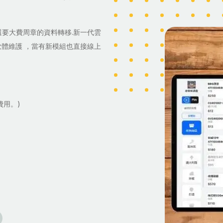
還要大費周章的資料轉移.新一代雲
軟體維護 ，當有新模組也直接線上
費用。)