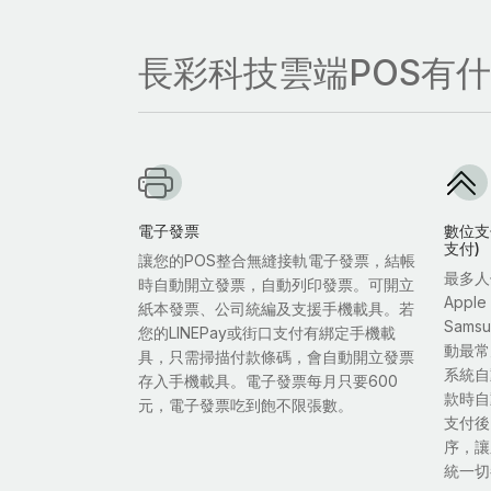
長彩科技雲端POS有
電子發票
數位支付
支付)
讓您的POS整合無縫接軌電子發票，結帳
最多人
時自動開立發票，自動列印發票。可開立
Appl
紙本發票、公司統編及支援手機載具。若
Sam
您的LINEPay或街口支付有綁定手機載
動最常
具，只需掃描付款條碼，會自動開立發票
系統自
存入手機載具。電子發票每月只要600
款時自
元，電子發票吃到飽不限張數。
支付後
序，讓
統一切