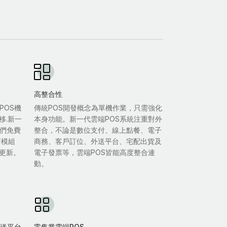
高整合性
POS機
傳統POS開發概念為單機作業，只需強化
移.新一
本身功能。新一代雲端POS系統注重對外
我們免費
整合，不論是數位支付、線上點餐、電子
新模組
商務、客戶訂位、外送平台、宅配出貨及
更新。
電子發票等，雲端POS皆能高度整合連
動。
雙外送平台
零售業雲端POS