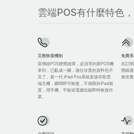
雲端POS有什麼特色
災難恢復機制
免費系
當傳統POS硬體故障，必須等到新POS機
在訂閱
來到，已亂成一團，過往珍貴的資料也不
體維護
見了。新一代 iPad Pos系統直接存取雲
會依實
端主機，瞬間即可恢復，不侷限於iPad裝
置，用手機、平板或電腦也能即時恢復作
業。
介面設計
高移動