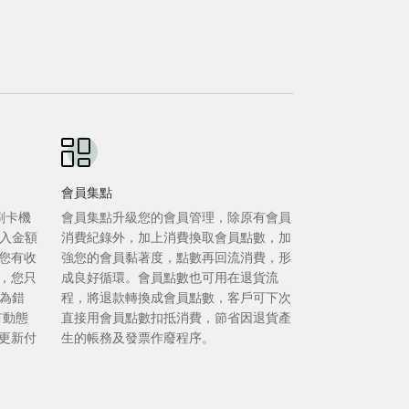
會員集點
等刷卡機
會員集點升級您的會員管理，除原有會員
輸入金額
消費紀錄外，加上消費換取會員點數，加
您有收
強您的會員黏著度，點數再回流消費，形
，您只
成良好循環。會員點數也可用在退貨流
人為錯
程，將退款轉換成會員點數，客戶可下次
有動態
直接用會員點數扣抵消費，節省因退貨產
更新付
生的帳務及發票作廢程序。