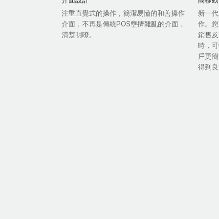
注重直覺式的操作，簡潔易懂的和善操作
新一代
介面，不再是傳統POS壅擠雜亂的介面，
作。您
清楚明瞭。
銷售及
時，可
戶更簡
得到良