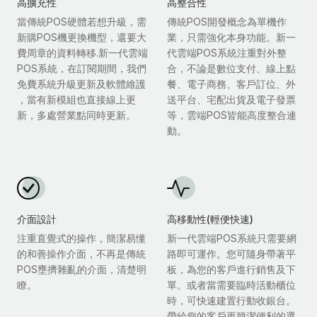
高擴充性
高整合性
當傳統POS硬體若想升級，需
傳統POS開發概念為單機作
新購POS機更換機型，還要大
業，只需強化本身功能。新一
費周章的資料轉移.新一代雲端
代雲端POS系統注重對外整
POS系統，在訂閱期間，我們
合，不論是數位支付、線上點
免費系統升級更新及軟體維護
餐、電子商務、客戶訂位、外
，當有新模組也直接線上更
送平台、宅配出貨及電子發票
新，多處營業點同時更新。
等，雲端POS皆能高度整合連
動。
介面設計
高移動性(輕便快速)
注重直覺式的操作，簡潔易懂
新一代雲端POS系統只需要網
的和善操作介面，不再是傳統
路即可運作。您可隨身帶著平
POS壅擠雜亂的介面，清楚明
板，為您的客戶進行銷售及下
瞭。
單。或者當需要臨時活動櫃位
時，可快速建置行動收銀台。
帶給您的客戶更簡潔便利的選