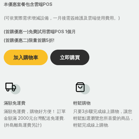
本優惠套餐包含雲端POS
(可依實際需求增減設備，一月後需簽維護及雲端使用費用。)
(首購優惠一)免費試用雲端POS 1個月
(首購優惠二)限量首購5折!
加入購物車
立即購買
滿額免運費
輕鬆購物
滿額免運費，購物好方便！ 訂單
只要3步驟完成線上購物，讓您
金額滿 2000元台灣配送免運費.
輕鬆點選瀏覽您所喜愛的商品，
(外島離島運費另計)
輕鬆完成線上購物.