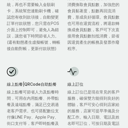
統，再也不需要輸入金額刷
消費換取會員點數，加強您的
卡，系統幫您連動刷卡機，確
會員黏著度，點數再回流消
認您有收到款項後，自動變更
費，形成良好循環。會員點數
訂單付款狀態，您只需在POS
也可用在退貨流程，將退款轉
介面上控制即可，避免人為錯
換成會員點數，客戶可下次直
誤，讓您省下時間節省人力。
接用會員點數扣抵消費，節省
(還有動態產生虛擬帳號，轉帳
因退貨產生的帳務及發票作廢
後自動對帳，更新付款狀態)
程序。
線上點餐|QRCode自助點餐
線上訂位
線上點餐可節省人力及點餐時
線上訂位已是現在常見的客戶
間，可用在內用點餐、外帶點
服務，確保雙方能得到良好的
餐及遠端點餐，滿足已交易過
體驗，客戶可安心得到店家給
老客戶需求。也可搭配數位支
的服務，店家可提早準備及分
付像LINE Pay、Apple Pay、
配工作。輸入日期、電話及姓
街口支付等，客戶即時點餐及
名即可訂位，可按日期及電話