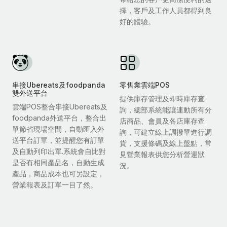
擇，客戶及工作人員都得到良
好的體驗。
串接Ubereats及foodpanda
零售業雲端POS
雙外送平台
提供庫存管理及即時庫存查
雲端POS整合串接Ubereats及
詢，總部系統能讓連動所有分
foodpanda外送平台，整合出
店商品、會員及各店庫存查
單節省現場空間，自動匯入外
詢，可建立線上調撥單進行調
送平台訂單，並提醒您有訂單
貨，支援條碼及線上盤點，常
及自動列印出單.系統會自比對
見營業報表供您分析營運狀
是否有相同產品名，自動生成
況。
產品，商品成本也可另設定，
營業報表及訂單一目了然。