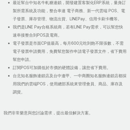
最近幫台中知名牛軋糖連鎖，開發建置客製化ERP系統，量身訂
製所需系統及功能，整合串連 電子商務、新一代雲端 POS、電
子發票、庫存管理、物流出貨、LINEPay、信用卡刷卡機等。
我們是LINE Pay合格系統商，若有LINE Pay需求，可以幫您快
速串接整合到POS及電商。
電子發票是市面CP值最高，每月600元吃到飽不限張數，不需
電子發票申請費用，免費幫您製作申請電子發票文件，省下費用
幫您申請。
訂閱POS可加購低於市價的硬體設備，讓您省下費用。
台北知名服飾連鎖店及台中逢甲、一中商圈知名服飾連鎖店都採
用我們的雲端POS，使用總部系統來管理會員、商品、庫存及
調貨。
我們非常樂意與您討論需求，提出最佳解決方案。