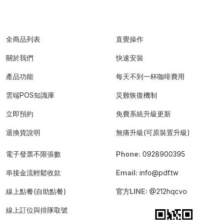
全商品列表
直覺操作
關於我們
快速安裝
產品功能
每天不到一杯咖啡費用
雲端POS知識庫
災難恢復機制
立即預約
免費系統升級更新
退換貨說明
無痛升級(可原裝置升級)
電子發票不限張數
Phone:
0928900395
串接金流輕鬆收款
Email:
info@pdf.tw
線上點餐(自助點餐)
官方LINE:
@212hqcvo
線上訂位與排隊取號