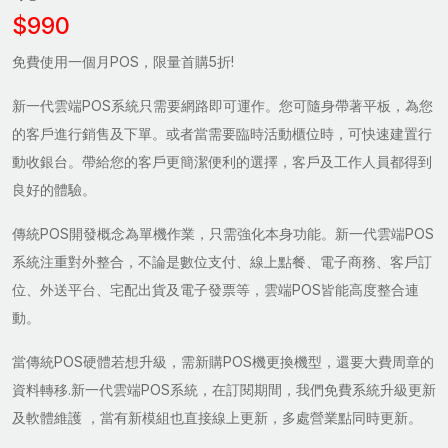
$990
免費使用一個月POS，限量首購5折!
新一代雲端POS系統只需要網路即可運作。您可隨身帶著平板，為您
的客戶進行銷售及下單。或者當需要臨時活動櫃位時，可快速建置行
動收銀台。帶給您的客戶更簡潔便利的選擇，客戶及工作人員都得到
良好的體驗。
傳統POS開發概念為單機作業，只需強化本身功能。新一代雲端POS
系統注重對外整合，不論是數位支付、線上點餐、電子商務、客戶訂
位、外送平台、宅配出貨及電子發票等，雲端POS皆能高度整合連
動。
當傳統POS硬體若想升級，需新購POS機更換機型，還要大費周章的
資料轉移.新一代雲端POS系統，在訂閱期間，我們免費系統升級更新
及軟體維護 ，當有新模組也直接線上更新，多處營業點同時更新。