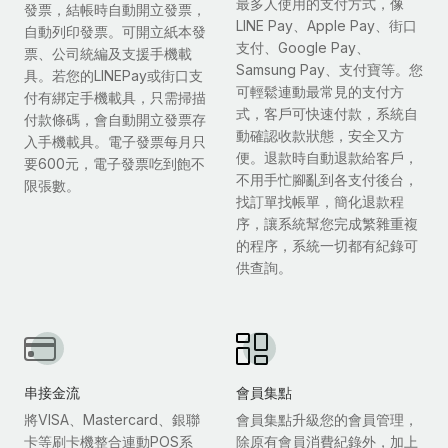
最多人使用的支付方式，像
發票，結帳時自動開立發票，
LINE Pay、Apple Pay、街口
自動列印發票。可開立紙本發
支付、Google Pay、
票、公司統編及支援手機載
Samsung Pay、支付寶等。您
具。若您的LINEPay或街口支
可輕鬆連動最常見的支付方
付有綁定手機載具，只需掃描
式，客戶可快速付款，系統自
付款條碼，會自動開立發票存
動確認收款狀態，安全又方
入手機載具。電子發票每月只
便。退款時自動退款給客戶，
要600元，電子發票吃到飽不
不用手忙腳亂到各支付後台，
限張數。
找訂單找帳單，簡化退款程
序，讓系統幫您完成繁雜重複
的程序，系統一切都有紀錄可
供查詢。
串接金流
會員集點
將VISA、Mastercard、銀聯
會員集點升級您的會員管理，
卡等刷卡機整合連動POS系
除原有會員消費紀錄外，加上