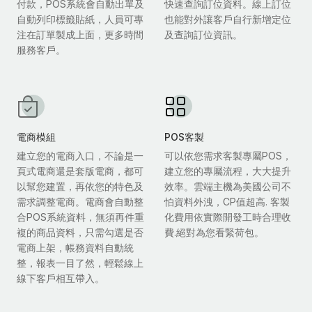
付款，POS系統會自動出單及
快速查詢訂位資料。線上訂位
自動列印標籤貼紙，人員可專
也能對外讓客戶自行新增定位
注在訂單製成上面，更多時間
及查詢訂位資訊。
服務客戶。
電商模組
POS客製
建立您的電商入口，不論是一
可以依您需求客製專屬POS，
頁式電商還是套版電商，都可
建立您的專屬流程，大大提升
以幫您建置，再依您的特色及
效率。雲端主機為美國公司不
需求調整電商。電商會自動整
怕資料外洩，CP值超高. 客製
合POS系統資料，無須再件重
化費用依實際開發工時合理收
複的商品資料，只需勾選是否
費.絕對為您看緊荷包。
電商上架，帳務資料自動統
整，報表一目了然，輕鬆線上
線下客戶相互帶入。