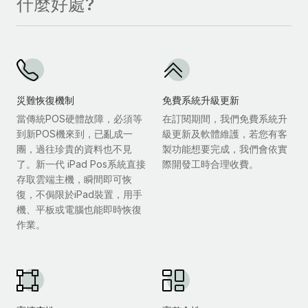
什麼好處?
災難恢復機制
免費系統升級更新
當傳統POS硬體故障，必須等
在訂閱期間，我們免費系統升
到新POS機來到，已亂成一
級更新及軟體維護，若您有客
團，過往珍貴的資料也不見
製功能想要完成，我們會依實
了。新一代 iPad Pos系統直接
際開發工時合理收費。
存取雲端主機，瞬間即可恢
復，不侷限於iPad裝置，用手
機、平板或電腦也能即時恢復
作業。