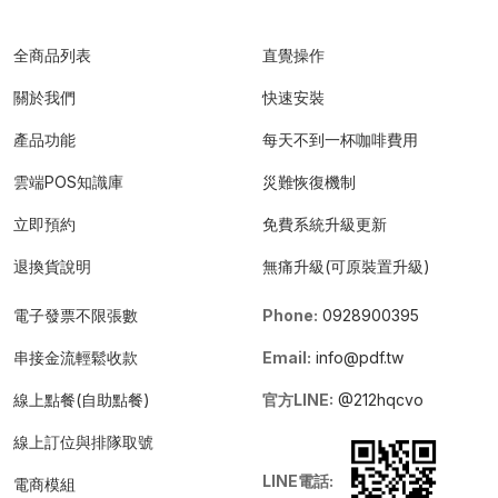
全商品列表
直覺操作
關於我們
快速安裝
產品功能
每天不到一杯咖啡費用
雲端POS知識庫
災難恢復機制
立即預約
免費系統升級更新
退換貨說明
無痛升級(可原裝置升級)
電子發票不限張數
Phone:
0928900395
串接金流輕鬆收款
Email:
info@pdf.tw
線上點餐(自助點餐)
官方LINE:
@212hqcvo
線上訂位與排隊取號
LINE電話:
電商模組