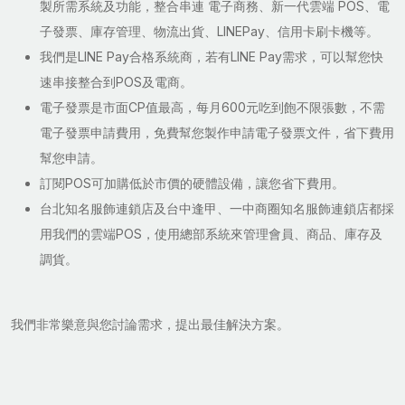
製所需系統及功能，整合串連 電子商務、新一代雲端 POS、電
子發票、庫存管理、物流出貨、LINEPay、信用卡刷卡機等。
我們是LINE Pay合格系統商，若有LINE Pay需求，可以幫您快
速串接整合到POS及電商。
電子發票是市面CP值最高，每月600元吃到飽不限張數，不需
電子發票申請費用，免費幫您製作申請電子發票文件，省下費用
幫您申請。
訂閱POS可加購低於市價的硬體設備，讓您省下費用。
台北知名服飾連鎖店及台中逢甲、一中商圈知名服飾連鎖店都採
用我們的雲端POS，使用總部系統來管理會員、商品、庫存及
調貨。
我們非常樂意與您討論需求，提出最佳解決方案。