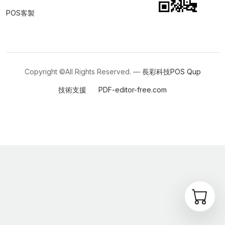
POS客製
Copyright ©All Rights Reserved. —
長彩科技POS
Qup
技術支援
PDF-editor-free.com