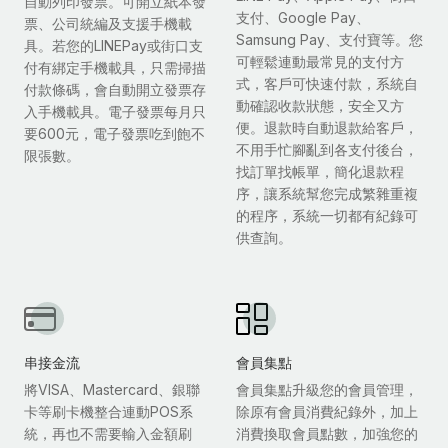
自動列印發票。可開立紙本發
支付、Google Pay、
票、公司統編及支援手機載
Samsung Pay、支付寶等。您
具。若您的LINEPay或街口支
可輕鬆連動最常見的支付方
付有綁定手機載具，只需掃描
式，客戶可快速付款，系統自
付款條碼，會自動開立發票存
動確認收款狀態，安全又方
入手機載具。電子發票每月只
便。退款時自動退款給客戶，
要600元，電子發票吃到飽不
不用手忙腳亂到各支付後台，
限張數。
找訂單找帳單，簡化退款程
序，讓系統幫您完成繁雜重複
的程序，系統一切都有紀錄可
供查詢。
串接金流
會員集點
將VISA、Mastercard、銀聯
會員集點升級您的會員管理，
卡等刷卡機整合連動POS系
除原有會員消費紀錄外，加上
統，再也不需要輸入金額刷
消費換取會員點數，加強您的