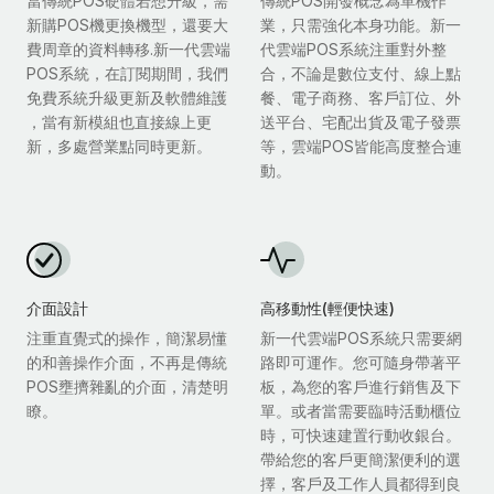
當傳統POS硬體若想升級，需
傳統POS開發概念為單機作
新購POS機更換機型，還要大
業，只需強化本身功能。新一
費周章的資料轉移.新一代雲端
代雲端POS系統注重對外整
POS系統，在訂閱期間，我們
合，不論是數位支付、線上點
免費系統升級更新及軟體維護
餐、電子商務、客戶訂位、外
，當有新模組也直接線上更
送平台、宅配出貨及電子發票
新，多處營業點同時更新。
等，雲端POS皆能高度整合連
動。
介面設計
高移動性(輕便快速)
注重直覺式的操作，簡潔易懂
新一代雲端POS系統只需要網
的和善操作介面，不再是傳統
路即可運作。您可隨身帶著平
POS壅擠雜亂的介面，清楚明
板，為您的客戶進行銷售及下
瞭。
單。或者當需要臨時活動櫃位
時，可快速建置行動收銀台。
帶給您的客戶更簡潔便利的選
擇，客戶及工作人員都得到良