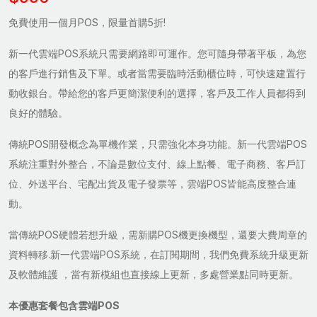
免費使用一個月POS，限量首購5折!
新一代雲端POS系統只需要網路即可運作。您可隨身帶著平板，為您
的客戶進行銷售及下單。或者當需要臨時活動櫃位時，可快速建置行
動收銀台。帶給您的客戶更簡潔便利的選擇，客戶及工作人員都得到
良好的體驗。
傳統POS開發概念為單機作業，只需強化本身功能。新一代雲端POS
系統注重對外整合，不論是數位支付、線上點餐、電子商務、客戶訂
位、外送平台、宅配出貨及電子發票等，雲端POS皆能高度整合連
動。
當傳統POS硬體若想升級，需新購POS機更換機型，還要大費周章的
資料轉移.新一代雲端POS系統，在訂閱期間，我們免費系統升級更新
及軟體維護 ，當有新模組也直接線上更新，多處營業點同時更新。
本優惠套餐包含雲端POS