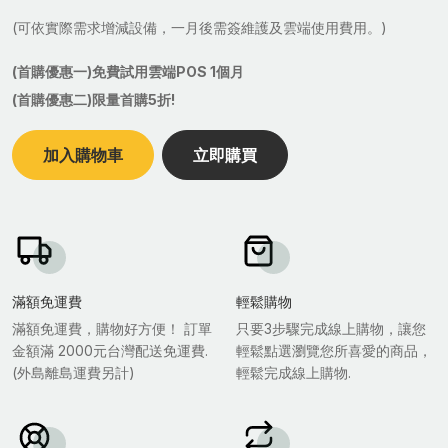
(可依實際需求增減設備，一月後需簽維護及雲端使用費用。)
(首購優惠一)免費試用雲端POS 1個月
(首購優惠二)限量首購5折!
加入購物車
立即購買
滿額免運費
輕鬆購物
滿額免運費，購物好方便！ 訂單
只要3步驟完成線上購物，讓您
金額滿 2000元台灣配送免運費.
輕鬆點選瀏覽您所喜愛的商品，
(外島離島運費另計)
輕鬆完成線上購物.