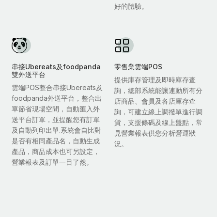
好的體驗。
串接Ubereats及foodpanda
零售業雲端POS
雙外送平台
提供庫存管理及即時庫存查
雲端POS整合串接Ubereats及
詢，總部系統能讓連動所有分
foodpanda外送平台，整合出
店商品、會員及各店庫存查
單節省現場空間，自動匯入外
詢，可建立線上調撥單進行調
送平台訂單，並提醒您有訂單
貨，支援條碼及線上盤點，常
及自動列印出單.系統會自比對
見營業報表供您分析營運狀
是否有相同產品名，自動生成
況。
產品，商品成本也可另設定，
營業報表及訂單一目了然。