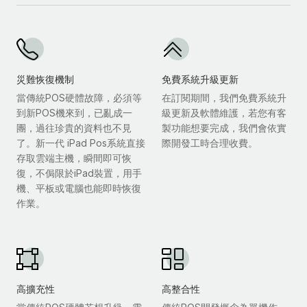
災難恢復機制
免費系統升級更新
當傳統POS硬體故障，必須等
在訂閱期間，我們免費系統升
到新POS機來到，已亂成一
級更新及軟體維護，若您有客
團，過往珍貴的資料也不見
製功能想要完成，我們會依實
了。新一代 iPad Pos系統直接
際開發工時合理收費。
存取雲端主機，瞬間即可恢
復，不侷限於iPad裝置，用手
機、平板或電腦也能即時恢復
作業。
高擴充性
高整合性