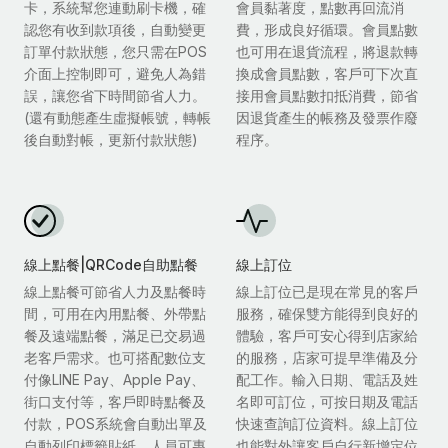
卡，系統幫您連動刷卡機，確
會員黏著度，點數再回流消
認您有收到款項後，自動變更
費，形成良好循環。會員點數
訂單付款狀態，您只需在POS
也可用在退貨流程，將退款轉
介面上控制即可，避免人為錯
換成會員點數，客戶可下次直
誤，讓您省下時間節省人力。
接用會員點數扣抵消費，節省
(還有動態產生虛擬帳號，轉帳
因退貨產生的帳務及發票作廢
後自動對帳，更新付款狀態)
程序。
線上點餐|QRCode自助點餐
線上訂位
線上點餐可節省人力及點餐時
線上訂位已是現在常見的客戶
間，可用在內用點餐、外帶點
服務，確保雙方能得到良好的
餐及遠端點餐，滿足已交易過
體驗，客戶可安心得到店家給
老客戶需求。也可搭配數位支
的服務，店家可提早準備及分
付像LINE Pay、Apple Pay、
配工作。輸入日期、電話及姓
街口支付等，客戶即時點餐及
名即可訂位，可按日期及電話
付款，POS系統會自動出單及
快速查詢訂位資料。線上訂位
自動列印標籤貼紙，人員可專
也能對外讓客戶自行新增定位