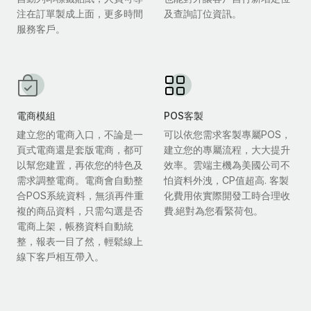
注在訂單製成上面，更多時間
及查詢訂位資訊。
服務客戶。
電商模組
POS客製
建立您的電商入口，不論是一
可以依您需求客製專屬POS，
頁式電商還是套版電商，都可
建立您的專屬流程，大大提升
以幫您建置，再依您的特色及
效率。雲端主機為美國公司不
需求調整電商。電商會自動整
怕資料外洩，CP值超高. 客製
合POS系統資料，無須再件重
化費用依實際開發工時合理收
複的商品資料，只需勾選是否
費.絕對為您看緊荷包。
電商上架，帳務資料自動統
整，報表一目了然，輕鬆線上
線下客戶相互帶入。