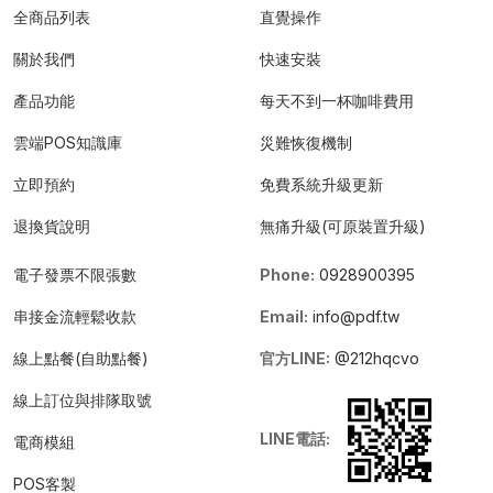
全商品列表
直覺操作
關於我們
快速安裝
產品功能
每天不到一杯咖啡費用
雲端POS知識庫
災難恢復機制
立即預約
免費系統升級更新
退換貨說明
無痛升級(可原裝置升級)
電子發票不限張數
Phone:
0928900395
串接金流輕鬆收款
Email:
info@pdf.tw
線上點餐(自助點餐)
官方LINE:
@212hqcvo
線上訂位與排隊取號
LINE電話:
電商模組
POS客製