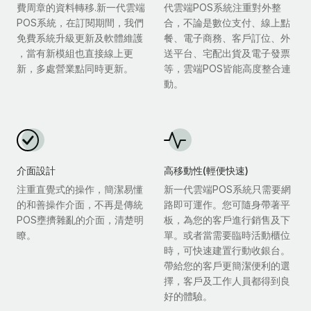
費周章的資料轉移.新一代雲端
代雲端POS系統注重對外整
POS系統，在訂閱期間，我們
合，不論是數位支付、線上點
免費系統升級更新及軟體維護
餐、電子商務、客戶訂位、外
，當有新模組也直接線上更
送平台、宅配出貨及電子發票
新，多處營業點同時更新。
等，雲端POS皆能高度整合連
動。
介面設計
高移動性(輕便快速)
注重直覺式的操作，簡潔易懂
新一代雲端POS系統只需要網
的和善操作介面，不再是傳統
路即可運作。您可隨身帶著平
POS壅擠雜亂的介面，清楚明
板，為您的客戶進行銷售及下
瞭。
單。或者當需要臨時活動櫃位
時，可快速建置行動收銀台。
帶給您的客戶更簡潔便利的選
擇，客戶及工作人員都得到良
好的體驗。