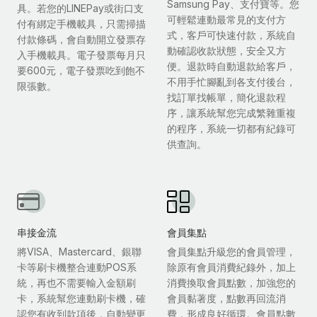
Samsung Pay、支付寶等。您
具。若您的LINEPay或街口支
可輕鬆連動最常見的支付方
付有綁定手機載具，只需掃描
式，客戶可快速付款，系統自
付款條碼，會自動開立發票存
動確認收款狀態，安全又方
入手機載具。電子發票每月只
便。退款時自動退款給客戶，
要600元，電子發票吃到飽不
不用手忙腳亂到各支付後台，
限張數。
找訂單找帳單，簡化退款程
序，讓系統幫您完成繁雜重複
的程序，系統一切都有紀錄可
供查詢。
串接金流
會員集點
將VISA、Mastercard、銀聯
會員集點升級您的會員管理，
卡等刷卡機整合連動POS系
除原有會員消費紀錄外，加上
統，再也不需要輸入金額刷
消費換取會員點數，加強您的
卡，系統幫您連動刷卡機，確
會員黏著度，點數再回流消
認您有收到款項後，自動變更
費，形成良好循環。會員點數