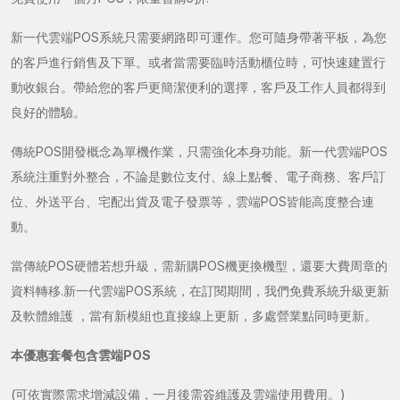
新一代雲端POS系統只需要網路即可運作。您可隨身帶著平板，為您
的客戶進行銷售及下單。或者當需要臨時活動櫃位時，可快速建置行
動收銀台。帶給您的客戶更簡潔便利的選擇，客戶及工作人員都得到
良好的體驗。
傳統POS開發概念為單機作業，只需強化本身功能。新一代雲端POS
系統注重對外整合，不論是數位支付、線上點餐、電子商務、客戶訂
位、外送平台、宅配出貨及電子發票等，雲端POS皆能高度整合連
動。
當傳統POS硬體若想升級，需新購POS機更換機型，還要大費周章的
資料轉移.新一代雲端POS系統，在訂閱期間，我們免費系統升級更新
及軟體維護 ，當有新模組也直接線上更新，多處營業點同時更新。
本優惠套餐包含雲端POS
(可依實際需求增減設備，一月後需簽維護及雲端使用費用。)