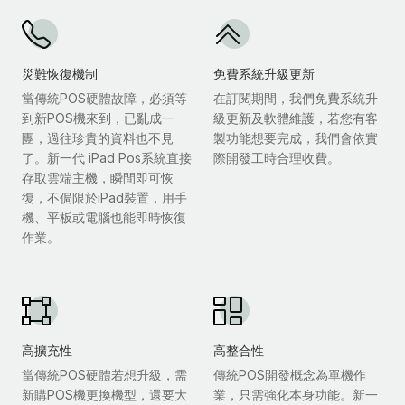
災難恢復機制
免費系統升級更新
當傳統POS硬體故障，必須等
在訂閱期間，我們免費系統升
到新POS機來到，已亂成一
級更新及軟體維護，若您有客
團，過往珍貴的資料也不見
製功能想要完成，我們會依實
了。新一代 iPad Pos系統直接
際開發工時合理收費。
存取雲端主機，瞬間即可恢
復，不侷限於iPad裝置，用手
機、平板或電腦也能即時恢復
作業。
高擴充性
高整合性
當傳統POS硬體若想升級，需
傳統POS開發概念為單機作
新購POS機更換機型，還要大
業，只需強化本身功能。新一