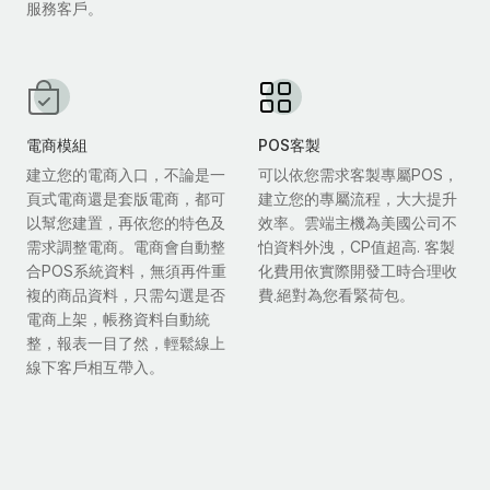
服務客戶。
電商模組
POS客製
建立您的電商入口，不論是一
可以依您需求客製專屬POS，
頁式電商還是套版電商，都可
建立您的專屬流程，大大提升
以幫您建置，再依您的特色及
效率。雲端主機為美國公司不
需求調整電商。電商會自動整
怕資料外洩，CP值超高. 客製
合POS系統資料，無須再件重
化費用依實際開發工時合理收
複的商品資料，只需勾選是否
費.絕對為您看緊荷包。
電商上架，帳務資料自動統
整，報表一目了然，輕鬆線上
線下客戶相互帶入。