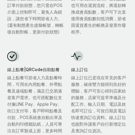
訂單付款狀態，您只需在POS
也可用在退貨流程，將退款轉
介面上控制即可，避免人為錯
換成會員點數，客戶可下次直
誤，讓您省下時間節省人力。
接用會員點數扣抵消費，節省
(還有動態產生虛擬帳號，轉帳
因退貨產生的帳務及發票作廢
後自動對帳，更新付款狀態)
程序。
線上點餐|QRCode自助點餐
線上訂位
線上點餐可節省人力及點餐時
線上訂位已是現在常見的客戶
間，可用在內用點餐、外帶點
服務，確保雙方能得到良好的
餐及遠端點餐，滿足已交易過
體驗，客戶可安心得到店家給
老客戶需求。也可搭配數位支
的服務，店家可提早準備及分
付像LINE Pay、Apple Pay、
配工作。輸入日期、電話及姓
街口支付等，客戶即時點餐及
名即可訂位，可按日期及電話
付款，POS系統會自動出單及
快速查詢訂位資料。線上訂位
自動列印標籤貼紙，人員可專
也能對外讓客戶自行新增定位
注在訂單製成上面，更多時間
及查詢訂位資訊。