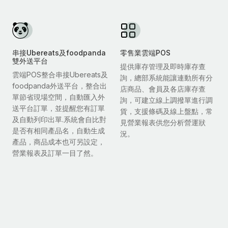
串接Ubereats及foodpanda
零售業雲端POS
雙外送平台
提供庫存管理及即時庫存查
雲端POS整合串接Ubereats及
詢，總部系統能讓連動所有分
foodpanda外送平台，整合出
店商品、會員及各店庫存查
單節省現場空間，自動匯入外
詢，可建立線上調撥單進行調
送平台訂單，並提醒您有訂單
貨，支援條碼及線上盤點，常
及自動列印出單.系統會自比對
見營業報表供您分析營運狀
是否有相同產品名，自動生成
況。
產品，商品成本也可另設定，
營業報表及訂單一目了然。