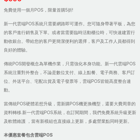
免費使用一個月POS，限量首購5折!
新一代雲端POS系統只需要網路即可運作。您可隨身帶著平板，為您
的客戶進行銷售及下單。或者當需要臨時活動櫃位時，可快速建置行
動收銀台。帶給您的客戶更簡潔便利的選擇，客戶及工作人員都得到
良好的體驗。
傳統POS開發概念為單機作業，只需強化本身功能。新一代雲端POS
系統注重對外整合，不論是數位支付、線上點餐、電子商務、客戶訂
位、外送平台、宅配出貨及電子發票等，雲端POS皆能高度整合連
動。
當傳統POS硬體若想升級，需新購POS機更換機型，還要大費周章的
資料轉移.新一代雲端POS系統，在訂閱期間，我們免費系統升級更新
及軟體維護 ，當有新模組也直接線上更新，多處營業點同時更新。
本優惠套餐包含雲端POS