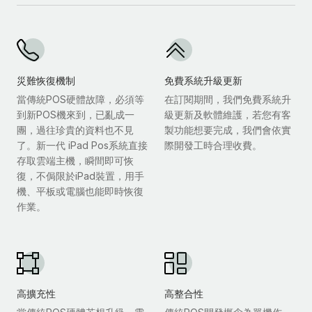
災難恢復機制
免費系統升級更新
當傳統POS硬體故障，必須等
在訂閱期間，我們免費系統升
到新POS機來到，已亂成一
級更新及軟體維護，若您有客
團，過往珍貴的資料也不見
製功能想要完成，我們會依實
了。新一代 iPad Pos系統直接
際開發工時合理收費。
存取雲端主機，瞬間即可恢
復，不侷限於iPad裝置，用手
機、平板或電腦也能即時恢復
作業。
高擴充性
高整合性