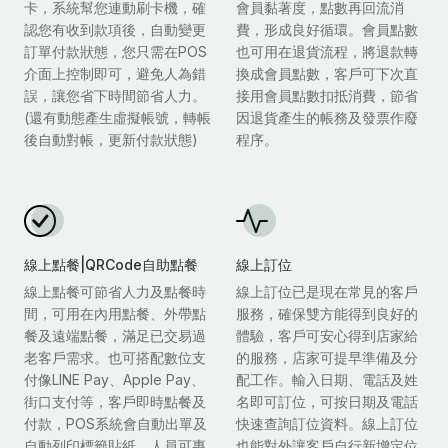
卡，系統幫您連動刷卡機，確
會員黏著度，點數再回流消
認您有收到款項後，自動變更
費，形成良好循環。會員點數
訂單付款狀態，您只需在POS
也可用在退貨流程，將退款轉
介面上控制即可，避免人為錯
換成會員點數，客戶可下次直
誤，讓您省下時間節省人力。
接用會員點數扣抵消費，節省
(還有動態產生虛擬帳號，轉帳
因退貨產生的帳務及發票作廢
後自動對帳，更新付款狀態)
程序。
線上點餐|QRCode自助點餐
線上訂位
線上點餐可節省人力及點餐時
線上訂位已是現在常見的客戶
間，可用在內用點餐、外帶點
服務，確保雙方能得到良好的
餐及遠端點餐，滿足已交易過
體驗，客戶可安心得到店家給
老客戶需求。也可搭配數位支
的服務，店家可提早準備及分
付像LINE Pay、Apple Pay、
配工作。輸入日期、電話及姓
街口支付等，客戶即時點餐及
名即可訂位，可按日期及電話
付款，POS系統會自動出單及
快速查詢訂位資料。線上訂位
自動列印標籤貼紙，人員可專
也能對外讓客戶自行新增定位