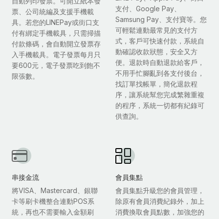
自動列印發票。可開立紙本發
支付、Google Pay、
票、公司統編及支援手機載
Samsung Pay、支付寶等。您
具。若您的LINEPay或街口支
可輕鬆連動最常見的支付方
付有綁定手機載具，只需掃描
式，客戶可快速付款，系統自
付款條碼，會自動開立發票存
動確認收款狀態，安全又方
入手機載具。電子發票每月只
便。退款時自動退款給客戶，
要600元，電子發票吃到飽不
不用手忙腳亂到各支付後台，
限張數。
找訂單找帳單，簡化退款程
序，讓系統幫您完成繁雜重複
的程序，系統一切都有紀錄可
供查詢。
串接金流
會員集點
將VISA、Mastercard、銀聯
會員集點升級您的會員管理，
卡等刷卡機整合連動POS系
除原有會員消費紀錄外，加上
統，再也不需要輸入金額刷
消費換取會員點數，加強您的