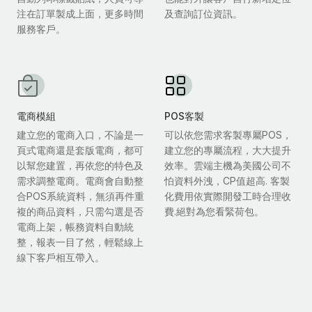
注在訂單製成上面，更多時間
及查詢訂位資訊。
服務客戶。
電商模組
POS客製
建立您的電商入口，不論是一
可以依您需求客製專屬POS，
頁式電商還是套版電商，都可
建立您的專屬流程，大大提升
以幫您建置，再依您的特色及
效率。雲端主機為美國公司不
需求調整電商。電商會自動整
怕資料外洩，CP值超高. 客製
合POS系統資料，無須再件重
化費用依實際開發工時合理收
複的商品資料，只需勾選是否
費.絕對為您看緊荷包。
電商上架，帳務資料自動統
整，報表一目了然，輕鬆線上
線下客戶相互帶入。