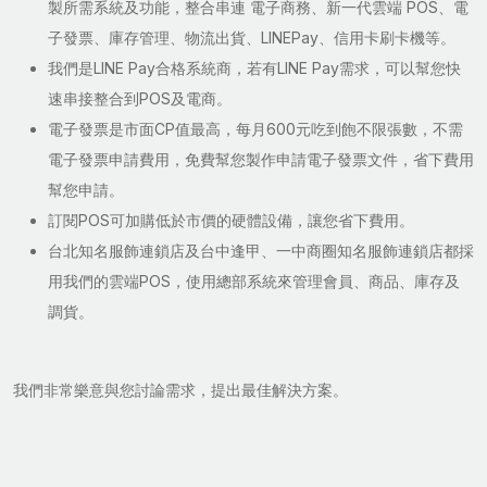
製所需系統及功能，整合串連 電子商務、新一代雲端 POS、電
子發票、庫存管理、物流出貨、LINEPay、信用卡刷卡機等。
我們是LINE Pay合格系統商，若有LINE Pay需求，可以幫您快
速串接整合到POS及電商。
電子發票是市面CP值最高，每月600元吃到飽不限張數，不需
電子發票申請費用，免費幫您製作申請電子發票文件，省下費用
幫您申請。
訂閱POS可加購低於市價的硬體設備，讓您省下費用。
台北知名服飾連鎖店及台中逢甲、一中商圈知名服飾連鎖店都採
用我們的雲端POS，使用總部系統來管理會員、商品、庫存及
調貨。
我們非常樂意與您討論需求，提出最佳解決方案。