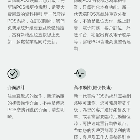
當傳統POS硬體若想升級，需
傳統POS開發概念為單機作
新購POS機更換機型，還要大
業，只需強化本身功能。新一
費周章的資料轉移.新一代雲端
代雲端POS系統注重對外整
POS系統，在訂閱期間，我們
合，不論是數位支付、線上點
免費系統升級更新及軟體維護
餐、電子商務、客戶訂位、外
，當有新模組也直接線上更
送平台、宅配出貨及電子發票
新，多處營業點同時更新。
等，雲端POS皆能高度整合連
動。
介面設計
高移動性(輕便快速)
注重直覺式的操作，簡潔易懂
新一代雲端POS系統只需要網
的和善操作介面，不再是傳統
路即可運作。您可隨身帶著平
POS壅擠雜亂的介面，清楚明
板，為您的客戶進行銷售及下
瞭。
單。或者當需要臨時活動櫃位
時，可快速建置行動收銀台。
帶給您的客戶更簡潔便利的選
擇，客戶及工作人員都得到良