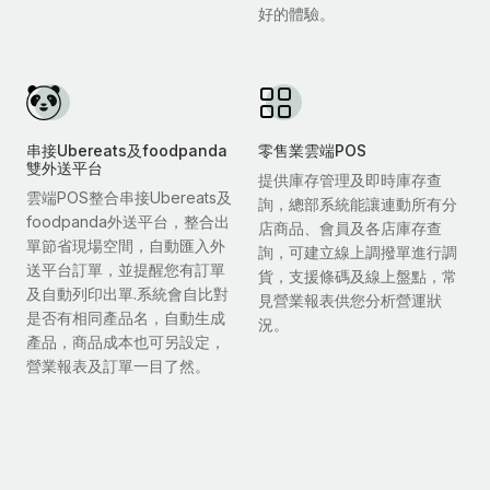
好的體驗。
串接Ubereats及foodpanda
零售業雲端POS
雙外送平台
提供庫存管理及即時庫存查
雲端POS整合串接Ubereats及
詢，總部系統能讓連動所有分
foodpanda外送平台，整合出
店商品、會員及各店庫存查
單節省現場空間，自動匯入外
詢，可建立線上調撥單進行調
送平台訂單，並提醒您有訂單
貨，支援條碼及線上盤點，常
及自動列印出單.系統會自比對
見營業報表供您分析營運狀
是否有相同產品名，自動生成
況。
產品，商品成本也可另設定，
營業報表及訂單一目了然。