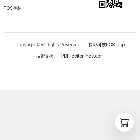
POS客製
Copyright ©All Rights Reserved. —
長彩科技POS
Qup
技術支援
PDF-editor-free.com