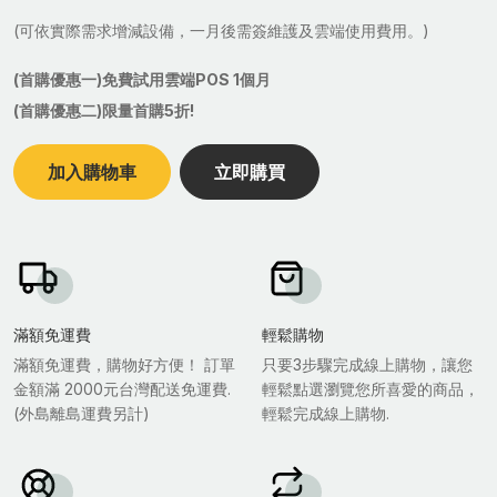
(可依實際需求增減設備，一月後需簽維護及雲端使用費用。)
(首購優惠一)免費試用雲端POS 1個月
(首購優惠二)限量首購5折!
加入購物車
立即購買
滿額免運費
輕鬆購物
滿額免運費，購物好方便！ 訂單
只要3步驟完成線上購物，讓您
金額滿 2000元台灣配送免運費.
輕鬆點選瀏覽您所喜愛的商品，
(外島離島運費另計)
輕鬆完成線上購物.