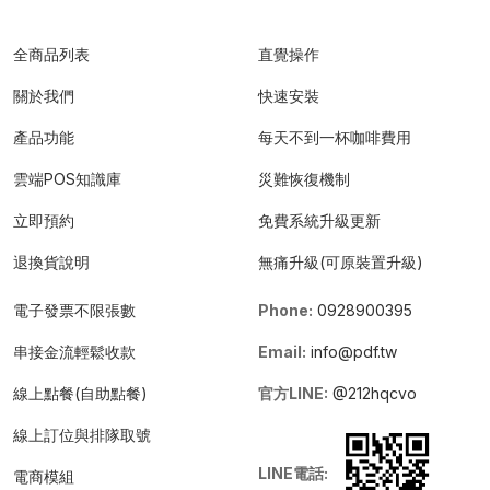
全商品列表
直覺操作
關於我們
快速安裝
產品功能
每天不到一杯咖啡費用
雲端POS知識庫
災難恢復機制
立即預約
免費系統升級更新
退換貨說明
無痛升級(可原裝置升級)
電子發票不限張數
Phone:
0928900395
串接金流輕鬆收款
Email:
info@pdf.tw
線上點餐(自助點餐)
官方LINE:
@212hqcvo
線上訂位與排隊取號
LINE電話:
電商模組