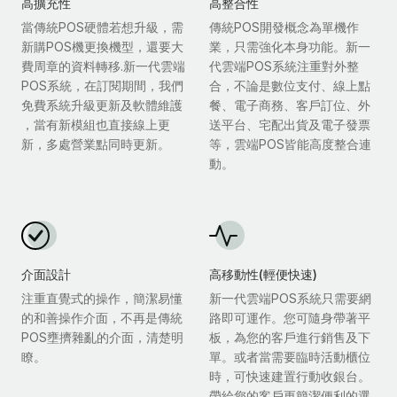
高擴充性
高整合性
當傳統POS硬體若想升級，需
傳統POS開發概念為單機作
新購POS機更換機型，還要大
業，只需強化本身功能。新一
費周章的資料轉移.新一代雲端
代雲端POS系統注重對外整
POS系統，在訂閱期間，我們
合，不論是數位支付、線上點
免費系統升級更新及軟體維護
餐、電子商務、客戶訂位、外
，當有新模組也直接線上更
送平台、宅配出貨及電子發票
新，多處營業點同時更新。
等，雲端POS皆能高度整合連
動。
介面設計
高移動性(輕便快速)
注重直覺式的操作，簡潔易懂
新一代雲端POS系統只需要網
的和善操作介面，不再是傳統
路即可運作。您可隨身帶著平
POS壅擠雜亂的介面，清楚明
板，為您的客戶進行銷售及下
瞭。
單。或者當需要臨時活動櫃位
時，可快速建置行動收銀台。
帶給您的客戶更簡潔便利的選