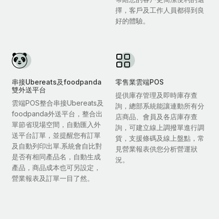
擇，客戶及工作人員都得到良
好的體驗。
串接Ubereats及foodpanda
零售業雲端POS
雙外送平台
提供庫存管理及即時庫存查
雲端POS整合串接Ubereats及
詢，總部系統能讓連動所有分
foodpanda外送平台，整合出
店商品、會員及各店庫存查
單節省現場空間，自動匯入外
詢，可建立線上調撥單進行調
送平台訂單，並提醒您有訂單
貨，支援條碼及線上盤點，常
及自動列印出單.系統會自比對
見營業報表供您分析營運狀
是否有相同產品名，自動生成
況。
產品，商品成本也可另設定，
營業報表及訂單一目了然。