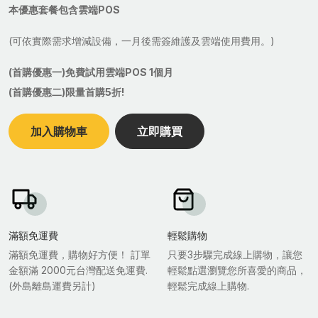
本優惠套餐包含雲端POS
(可依實際需求增減設備，一月後需簽維護及雲端使用費用。)
(首購優惠一)免費試用雲端POS 1個月
(首購優惠二)限量首購5折!
加入購物車
立即購買
滿額免運費
輕鬆購物
滿額免運費，購物好方便！ 訂單
只要3步驟完成線上購物，讓您
金額滿 2000元台灣配送免運費.
輕鬆點選瀏覽您所喜愛的商品，
(外島離島運費另計)
輕鬆完成線上購物.