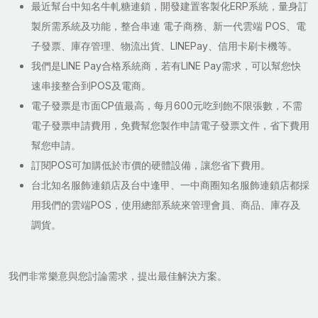
最近幫台中知名牛軋糖連鎖，開發建置客製化ERP系統，量身訂
製所需系統及功能，整合串連 電子商務、新一代雲端 POS、電
子發票、庫存管理、物流出貨、LINEPay、信用卡刷卡機等。
我們是LINE Pay合格系統商，若有LINE Pay需求，可以幫您快
速串接整合到POS及電商。
電子發票是市面CP值最高，每月600元吃到飽不限張數，不需
電子發票申請費用，免費幫您製作申請電子發票文件，省下費用
幫您申請。
訂閱POS可加購低於市價的硬體設備，讓您省下費用。
台北知名服飾連鎖店及台中逢甲、一中商圈知名服飾連鎖店都採
用我們的雲端POS，使用總部系統來管理會員、商品、庫存及
調貨。
我們非常樂意與您討論需求，提出最佳解決方案。