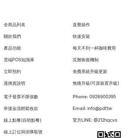
全商品列表
直覺操作
關於我們
快速安裝
產品功能
每天不到一杯咖啡費用
雲端POS知識庫
災難恢復機制
立即預約
免費系統升級更新
退換貨說明
無痛升級(可原裝置升級)
電子發票不限張數
Phone:
0928900395
串接金流輕鬆收款
Email:
info@pdf.tw
線上點餐(自助點餐)
官方LINE:
@212hqcvo
線上訂位與排隊取號