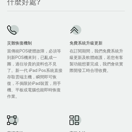
什麼好處?
災難恢復機制
免費系統升級更新
當傳統POS硬體故障，必須等
在訂閱期間，我們免費系統升
到新POS機來到，已亂成一
級更新及軟體維護，若您有客
團，過往珍貴的資料也不見
製功能想要完成，我們會依實
了。新一代 iPad Pos系統直接
際開發工時合理收費。
存取雲端主機，瞬間即可恢
復，不侷限於iPad裝置，用手
機、平板或電腦也能即時恢復
作業。