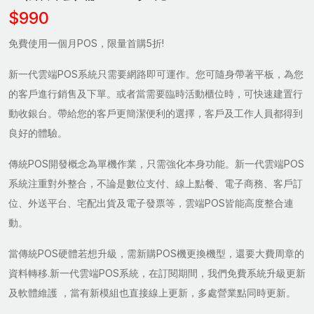
$990
免費使用一個月POS，限量首購5折!
新一代雲端POS系統只需要網路即可運作。您可隨身帶著平板，為您
的客戶進行銷售及下單。或者當需要臨時活動櫃位時，可快速建置行
動收銀台。帶給您的客戶更簡潔便利的選擇，客戶及工作人員都得到
良好的體驗。
傳統POS開發概念為單機作業，只需強化本身功能。新一代雲端POS
系統注重對外整合，不論是數位支付、線上點餐、電子商務、客戶訂
位、外送平台、宅配出貨及電子發票等，雲端POS皆能高度整合連
動。
當傳統POS硬體若想升級，需新購POS機更換機型，還要大費周章的
資料轉移.新一代雲端POS系統，在訂閱期間，我們免費系統升級更新
及軟體維護 ，當有新模組也直接線上更新，多處營業點同時更新。