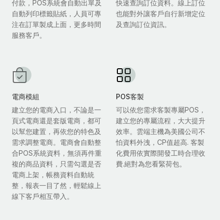
付款，POS系統會自動出單及
快速查詢訂位資料。線上訂位
自動列印標籤貼紙，人員可專
也能對外讓客戶自行新增定位
注在訂單製成上面，更多時間
及查詢訂位資訊。
服務客戶。
電商模組
POS客製
建立您的電商入口，不論是一
可以依您需求客製專屬POS，
頁式電商還是套版電商，都可
建立您的專屬流程，大大提升
以幫您建置，再依您的特色及
效率。雲端主機為美國公司不
需求調整電商。電商會自動整
怕資料外洩，CP值超高. 客製
合POS系統資料，無須再件重
化費用依實際開發工時合理收
複的商品資料，只需勾選是否
費.絕對為您看緊荷包。
電商上架，帳務資料自動統
整，報表一目了然，輕鬆線上
線下客戶相互帶入。