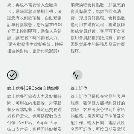
統，再也不需要輸入金額刷
消費換取會員點數，加強您的
卡，系統幫您連動刷卡機，確
會員黏著度，點數再回流消
認您有收到款項後，自動變更
費，形成良好循環。會員點數
訂單付款狀態，您只需在POS
也可用在退貨流程，將退款轉
介面上控制即可，避免人為錯
換成會員點數，客戶可下次直
誤，讓您省下時間節省人力。
接用會員點數扣抵消費，節省
(還有動態產生虛擬帳號，轉帳
因退貨產生的帳務及發票作廢
後自動對帳，更新付款狀態)
程序。
線上點餐|QRCode自助點餐
線上訂位
線上點餐可節省人力及點餐時
線上訂位已是現在常見的客戶
間，可用在內用點餐、外帶點
服務，確保雙方能得到良好的
餐及遠端點餐，滿足已交易過
體驗，客戶可安心得到店家給
老客戶需求。也可搭配數位支
的服務，店家可提早準備及分
付像LINE Pay、Apple Pay、
配工作。輸入日期、電話及姓
街口支付等，客戶即時點餐及
名即可訂位，可按日期及電話