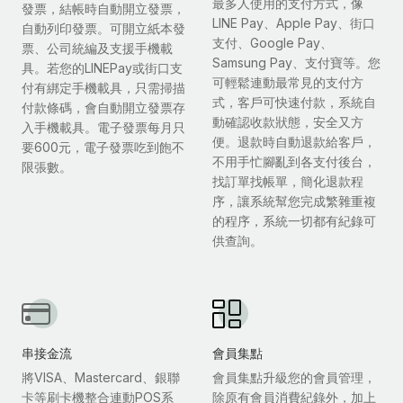
最多人使用的支付方式，像
發票，結帳時自動開立發票，
LINE Pay、Apple Pay、街口
自動列印發票。可開立紙本發
支付、Google Pay、
票、公司統編及支援手機載
Samsung Pay、支付寶等。您
具。若您的LINEPay或街口支
可輕鬆連動最常見的支付方
付有綁定手機載具，只需掃描
式，客戶可快速付款，系統自
付款條碼，會自動開立發票存
動確認收款狀態，安全又方
入手機載具。電子發票每月只
便。退款時自動退款給客戶，
要600元，電子發票吃到飽不
不用手忙腳亂到各支付後台，
限張數。
找訂單找帳單，簡化退款程
序，讓系統幫您完成繁雜重複
的程序，系統一切都有紀錄可
供查詢。
串接金流
會員集點
將VISA、Mastercard、銀聯
會員集點升級您的會員管理，
卡等刷卡機整合連動POS系
除原有會員消費紀錄外，加上